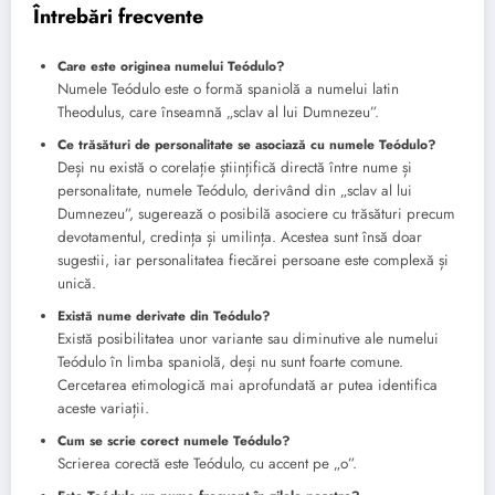
Întrebări frecvente
Care este originea numelui Teódulo?
Numele Teódulo este o formă spaniolă a numelui latin
Theodulus, care înseamnă „sclav al lui Dumnezeu”.
Ce trăsături de personalitate se asociază cu numele Teódulo?
Deși nu există o corelație științifică directă între nume și
personalitate, numele Teódulo, derivând din „sclav al lui
Dumnezeu”, sugerează o posibilă asociere cu trăsături precum
devotamentul, credința și umilința. Acestea sunt însă doar
sugestii, iar personalitatea fiecărei persoane este complexă și
unică.
Există nume derivate din Teódulo?
Există posibilitatea unor variante sau diminutive ale numelui
Teódulo în limba spaniolă, deși nu sunt foarte comune.
Cercetarea etimologică mai aprofundată ar putea identifica
aceste variații.
Cum se scrie corect numele Teódulo?
Scrierea corectă este Teódulo, cu accent pe „o”.