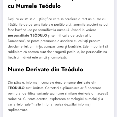
cu Numele Teódulo
Deși nu există studii științifice care să coreleze direct un nume cu
trăsăturile de personalitate ale purtătorului, anumite asocieri se pot
face bazându-se pe semnificația numelui. Având în vedere
personalitate TEÓDULO
și semnificația de „sclav al lui
Dumnezeu”, se poate presupune o asociere cu calități precum
devotamentul, umilința, compasiunea și bunătate. Este important să
subliniem că acestea sunt doar sugestii posibile, iar personalitatea
fiecărui individ este unică și complexă.
Nume Derivate din Teódulo
Din păcate, informații concrete despre
nume derivate din
TEÓDULO
sunt limitate. Cercetări suplimentare ar fi necesare
pentru a identifica variante sau nume similare derivate din această
radacină. Cu toate acestea, explorarea etimologiei numelui și a
variantelor sale în alte limbi ar putea dezvălui informații
suplimentare.