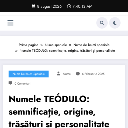
Sari
8 august 2026
7:40:14 AM
la
conținut
Prima pagină
Nume spaniole
Nume de baieti spaniole
Numele TEÓDULO: semnificație, origine, trăsături și personalitate
Nume De Baieti Spaniole
Nume
6 Februarie 2025
0 Comentarii
Numele TEÓDULO:
semnificație, origine,
trăsături și personalitate