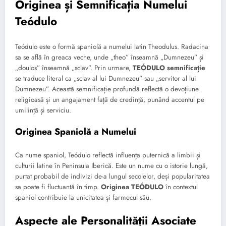
Originea și Semnificația Numelui
Teódulo
Teódulo este o formă spaniolă a numelui latin Theodulus. Radacina
sa se află în greaca veche, unde „theo” înseamnă „Dumnezeu” și
„doulos” înseamnă „sclav”. Prin urmare,
TEÓDULO semnificație
se traduce literal ca „sclav al lui Dumnezeu” sau „servitor al lui
Dumnezeu”. Această semnificație profundă reflectă o devoțiune
religioasă și un angajament față de credință, punând accentul pe
umilință și serviciu.
Originea Spaniolă a Numelui
Ca nume spaniol, Teódulo reflectă influența puternică a limbii și
culturii latine în Peninsula Iberică. Este un nume cu o istorie lungă,
purtat probabil de indivizi de-a lungul secolelor, deși popularitatea
sa poate fi fluctuantă în timp.
Originea TEÓDULO
în contextul
spaniol contribuie la unicitatea și farmecul său.
Aspecte ale Personalității Asociate