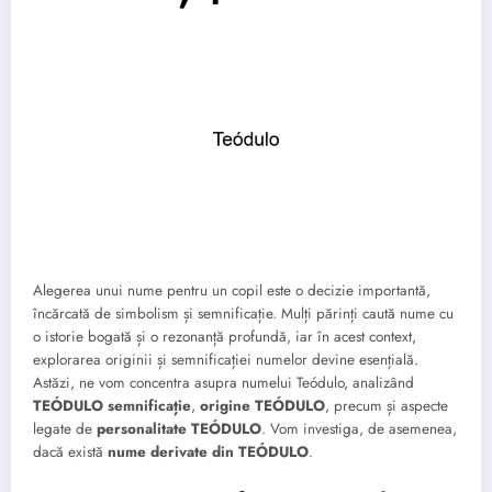
Alegerea unui nume pentru un copil este o decizie importantă,
încărcată de simbolism și semnificație. Mulți părinți caută nume cu
o istorie bogată și o rezonanță profundă, iar în acest context,
explorarea originii și semnificației numelor devine esențială.
Astăzi, ne vom concentra asupra numelui Teódulo, analizând
TEÓDULO semnificație
,
origine TEÓDULO
, precum și aspecte
legate de
personalitate TEÓDULO
. Vom investiga, de asemenea,
dacă există
nume derivate din TEÓDULO
.