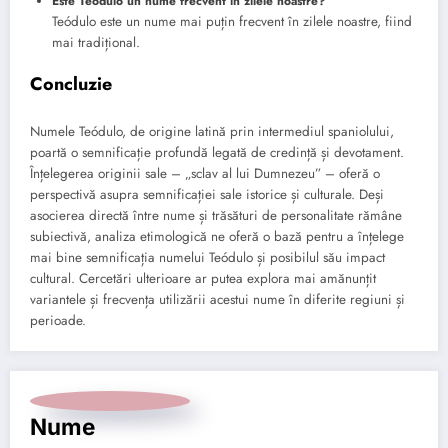
Este Teódulo un nume frecvent în zilele noastre?
Teódulo este un nume mai puțin frecvent în zilele noastre, fiind
mai tradițional.
Concluzie
Numele Teódulo, de origine latină prin intermediul spaniolului,
poartă o semnificație profundă legată de credință și devotament.
Înțelegerea originii sale – „sclav al lui Dumnezeu” – oferă o
perspectivă asupra semnificației sale istorice și culturale. Deși
asocierea directă între nume și trăsături de personalitate rămâne
subiectivă, analiza etimologică ne oferă o bază pentru a înțelege
mai bine semnificația numelui Teódulo și posibilul său impact
cultural. Cercetări ulterioare ar putea explora mai amănunțit
variantele și frecvența utilizării acestui nume în diferite regiuni și
perioade.
Nume