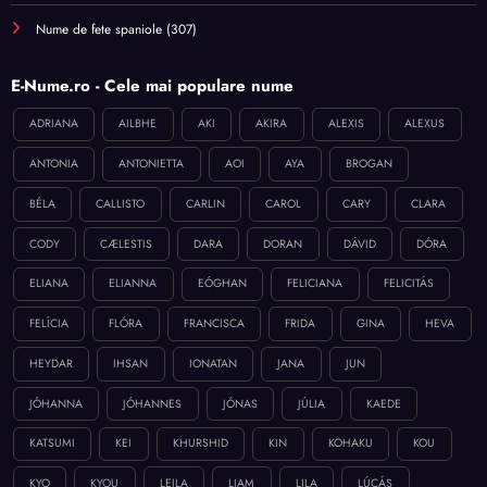
Nume de fete spaniole
(307)
E-Nume.ro - Cele mai populare nume
ADRIANA
AILBHE
AKI
AKIRA
ALEXIS
ALEXUS
ANTONIA
ANTONIETTA
AOI
AYA
BROGAN
BÉLA
CALLISTO
CARLIN
CAROL
CARY
CLARA
CODY
CÆLESTIS
DARA
DORAN
DÁVID
DÓRA
ELIANA
ELIANNA
EÓGHAN
FELICIANA
FELICITÁS
FELÍCIA
FLÓRA
FRANCISCA
FRIDA
GINA
HEVA
HEYDAR
IHSAN
IONATAN
JANA
JUN
JÓHANNA
JÓHANNES
JÓNAS
JÚLIA
KAEDE
KATSUMI
KEI
KHURSHID
KIN
KOHAKU
KOU
KYO
KYOU
LEILA
LIAM
LILA
LÚCÁS