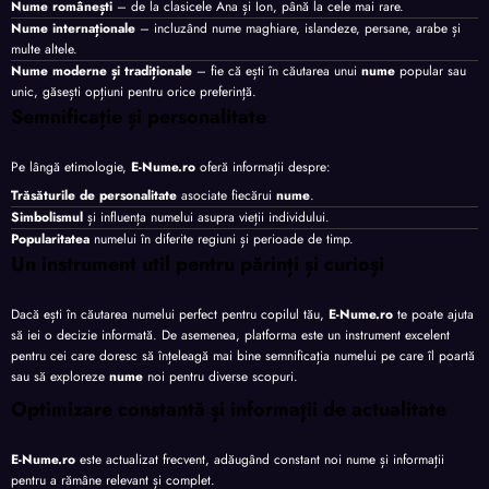
Nume românești
– de la clasicele Ana și Ion, până la cele mai rare.
Nume internaționale
– incluzând nume maghiare, islandeze, persane, arabe și
multe altele.
Nume moderne și tradiționale
– fie că ești în căutarea unui
nume
popular sau
unic, găsești opțiuni pentru orice preferință.
Semnificație și personalitate
Pe lângă etimologie,
E-Nume.ro
oferă informații despre:
Trăsăturile de personalitate
asociate fiecărui
nume
.
Simbolismul
și influența numelui asupra vieții individului.
Popularitatea
numelui în diferite regiuni și perioade de timp.
Un instrument util pentru părinți și curioși
Dacă ești în căutarea numelui perfect pentru copilul tău,
E-Nume.ro
te poate ajuta
să iei o decizie informată. De asemenea, platforma este un instrument excelent
pentru cei care doresc să înțeleagă mai bine semnificația numelui pe care îl poartă
sau să exploreze
nume
noi pentru diverse scopuri.
Optimizare constantă și informații de actualitate
E-Nume.ro
este actualizat frecvent, adăugând constant noi nume și informații
pentru a rămâne relevant și complet.