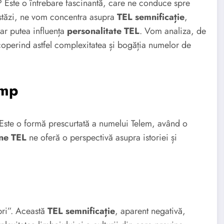
? Este o întrebare fascinantă, care ne conduce spre
 Astăzi, ne vom concentra asupra
TEL semnificație
,
ar putea influența
personalitate TEL
. Vom analiza, de
coperind astfel complexitatea și bogăția numelor de
imp
Este o formă prescurtată a numelui Telem, având o
ine TEL
ne oferă o perspectivă asupra istoriei și
pri”. Această
TEL semnificație
, aparent negativă,