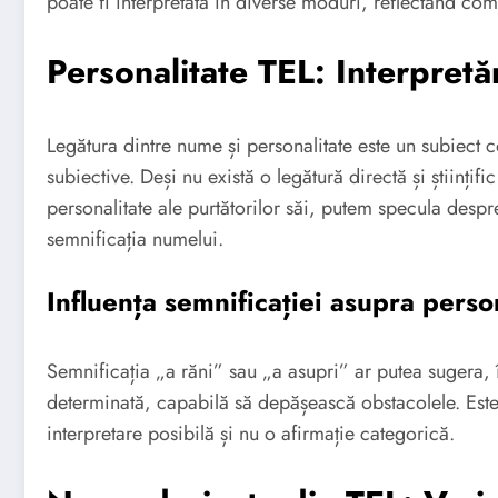
poate fi interpretată în diverse moduri, reflectând comp
Personalitate TEL: Interpretăr
Legătura dintre nume și personalitate este un subiect c
subiective. Deși nu există o legătură directă și științifi
personalitate ale purtătorilor săi, putem specula desp
semnificația numelui.
Influența semnificației asupra person
Semnificația „a răni” sau „a asupri” ar putea sugera, î
determinată, capabilă să depășească obstacolele. Este
interpretare posibilă și nu o afirmație categorică.