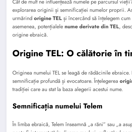
Cât de mult ne influențează numele pe parcursul vieții
explorarea originii și semnificației numelor proprii.
urmărind
origine TEL
și încercând să înțelegem cum 
asemenea, potențialele
nume derivate din TEL
, des
origine ebraică.
Origine TEL: O călătorie în t
Originea numelui TEL se leagă de rădăcinile ebraice. 
semnificație profundă și evocatoare. Înțelegerea
orig
tradiției care au stat la baza alegerii acestui nume.
Semnificația numelui Telem
În limba ebraică, Telem înseamnă „a răni” sau „a asu