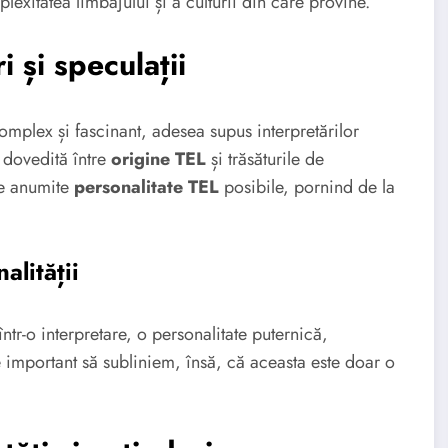
lexitatea limbajului și a culturii din care provine.
i și speculații
omplex și fascinant, adesea supus interpretărilor
c dovedită între
origine TEL
și trăsăturile de
re anumite
personalitate TEL
posibile, pornind de la
alității
ntr-o interpretare, o personalitate puternică,
 important să subliniem, însă, că aceasta este doar o