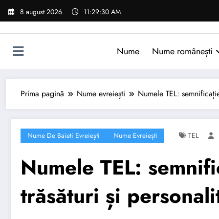
Sari
8 august 2026
11:29:31 AM
la
conținut
Nume
Nume românești
Prima pagină
Nume evreiești
Numele TEL: semnificație,
Nume De Baieti Evreiești
Nume Evreiești
TEL
Numele TEL: semnific
trăsături și personali