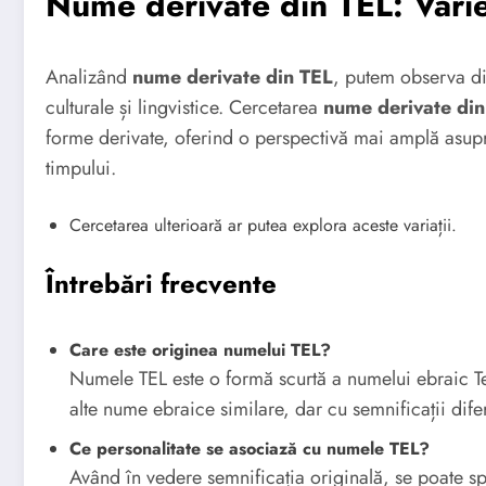
Nume derivate din TEL: Variet
Analizând
nume derivate din TEL
, putem observa div
culturale și lingvistice. Cercetarea
nume derivate din
forme derivate, oferind o perspectivă mai amplă asupra 
timpului.
Cercetarea ulterioară ar putea explora aceste variații.
Întrebări frecvente
Care este originea numelui TEL?
Numele TEL este o formă scurtă a numelui ebraic Tel
alte nume ebraice similare, dar cu semnificații difer
Ce personalitate se asociază cu numele TEL?
Având în vedere semnificația originală, se poate s