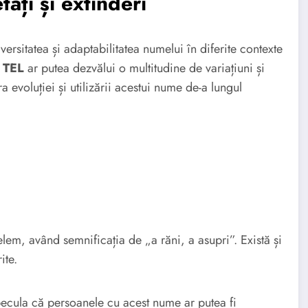
ăți și extinderi
ersitatea și adaptabilitatea numelui în diferite contexte
 TEL
ar putea dezvălui o multitudine de variațiuni și
evoluției și utilizării acestui nume de-a lungul
em, având semnificația de „a răni, a asupri”. Există și
ite.
pecula că persoanele cu acest nume ar putea fi