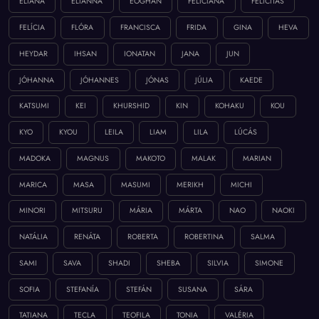
ELIANA
ELIANNA
EÓGHAN
FELICIANA
FELICITÁS
FELÍCIA
FLÓRA
FRANCISCA
FRIDA
GINA
HEVA
HEYDAR
IHSAN
IONATAN
JANA
JUN
JÓHANNA
JÓHANNES
JÓNAS
JÚLIA
KAEDE
KATSUMI
KEI
KHURSHID
KIN
KOHAKU
KOU
KYO
KYOU
LEILA
LIAM
LILA
LÚCÁS
MADOKA
MAGNUS
MAKOTO
MALAK
MARIAN
MARICA
MASA
MASUMI
MERIKH
MICHI
MINORI
MITSURU
MÁRIA
MÁRTA
NAO
NAOKI
NATÁLIA
RENÁTA
ROBERTA
ROBERTINA
SALMA
SAMI
SAVA
SHADI
SHEBA
SILVIA
SIMONE
SOFIA
STEFANÍA
STEFÁN
SUSANA
SÁRA
TATIANA
TECLA
TEOFILA
TONIA
VALÉRIA