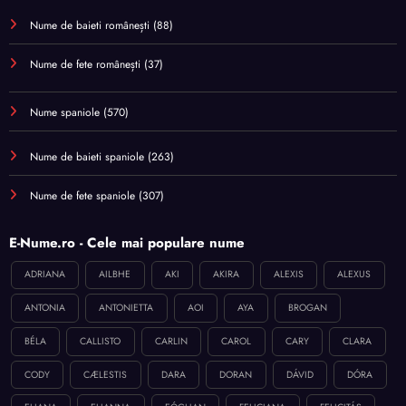
Nume de baieti românești
(88)
Nume de fete românești
(37)
Nume spaniole
(570)
Nume de baieti spaniole
(263)
Nume de fete spaniole
(307)
E-Nume.ro - Cele mai populare nume
ADRIANA
AILBHE
AKI
AKIRA
ALEXIS
ALEXUS
ANTONIA
ANTONIETTA
AOI
AYA
BROGAN
BÉLA
CALLISTO
CARLIN
CAROL
CARY
CLARA
CODY
CÆLESTIS
DARA
DORAN
DÁVID
DÓRA