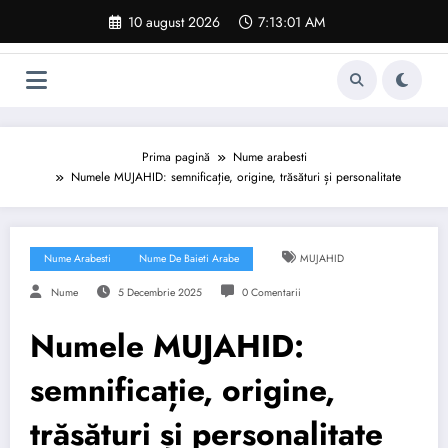
Sari
10 august 2026
7:13:02 AM
la
conținut
Prima pagină
Nume arabesti
Numele MUJAHID: semnificație, origine, trăsături și personalitate
Nume Arabesti
Nume De Baieti Arabe
MUJAHID
Nume
5 Decembrie 2025
0 Comentarii
Numele MUJAHID:
semnificație, origine,
trăsături și personalitate