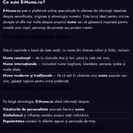
Ce este E-Nume.ro?
E-Nume.ro
este o platformă online specializată în oferirea de informații detaliate
despre semnificația, originea și etimologia numelor. Este locul ideal pentru oricine
dorește să afle mai multe despre propriul
nume
sau să găsească inspirație pentru
numele unui copil, personaj de poveste sau proiect creativ.
O colecție variată de nume
Site-ul cuprinde o bază de date vastă, cu nume din diverse culturi și limbi, inclusiv:
Nume românești
– de la clasicele Ana și Ion, până la cele mai rare.
Nume internaționale
– incluzând nume maghiare, islandeze, persane, arabe și
multe altele.
Nume moderne și tradiționale
– fie că ești în căutarea unui
nume
popular sau
unic, găsești opțiuni pentru orice preferință.
Semnificație și personalitate
Pe lângă etimologie,
E-Nume.ro
oferă informații despre:
Trăsăturile de personalitate
asociate fiecărui
nume
.
Simbolismul
și influența numelui asupra vieții individului.
Popularitatea
numelui în diferite regiuni și perioade de timp.
Un instrument util pentru părinți și curioși