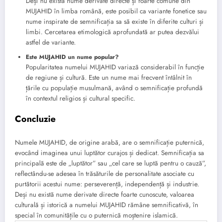
Deși nu există nume derivate directe și foarte comune din
MUJAHID în limba română, este posibil ca variante fonetice sau
nume inspirate de semnificația sa să existe în diferite culturi și
limbi. Cercetarea etimologică aprofundată ar putea dezvălui
astfel de variante.
Este MUJAHID un nume popular?
Popularitatea numelui MUJAHID variază considerabil în funcție
de regiune și cultură. Este un nume mai frecvent întâlnit în
țările cu populație musulmană, având o semnificație profundă
în contextul religios și cultural specific.
Concluzie
Numele MUJAHID, de origine arabă, are o semnificație puternică,
evocând imaginea unui luptător curajos și dedicat. Semnificația sa
principală este de „luptător” sau „cel care se luptă pentru o cauză”,
reflectându-se adesea în trăsăturile de personalitate asociate cu
purtătorii acestui nume: perseverență, independență și industrie.
Deși nu există nume derivate directe foarte cunoscute, valoarea
culturală și istorică a numelui MUJAHID rămâne semnificativă, în
special în comunitățile cu o puternică moștenire islamică.