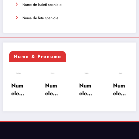
Nume de baieti spaniole
Nume de fete spaniole
Nume & Prenume
Num
Num
Num
Num
ele
ele
ele
ele
XSAY
URV
SRA
SOH
ARS
AKS
OSH
RAB:
A:
HA:
A:
semn
semn
semn
semn
ificați
ificați
ificați
ificați
e,