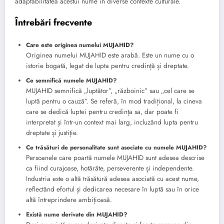
adaptabilitatea acestui nume în diverse contexte culturale.
Întrebări frecvente
Care este originea numelui MUJAHID?
Originea numelui MUJAHID este arabă. Este un nume cu o
istorie bogată, legat de lupta pentru credință și dreptate.
Ce semnifică numele MUJAHID?
MUJAHID semnifică „luptător”, „războinic” sau „cel care se
luptă pentru o cauză”. Se referă, în mod tradițional, la cineva
care se dedică luptei pentru credința sa, dar poate fi
interpretat și într-un context mai larg, incluzând lupta pentru
dreptate și justiție.
Ce trăsături de personalitate sunt asociate cu numele MUJAHID?
Persoanele care poartă numele MUJAHID sunt adesea descrise
ca fiind curajoase, hotărâte, perseverente și independente.
Industria este o altă trăsătură adesea asociată cu acest nume,
reflectând efortul și dedicarea necesare în luptă sau în orice
altă întreprindere ambițioasă.
Există nume derivate din MUJAHID?