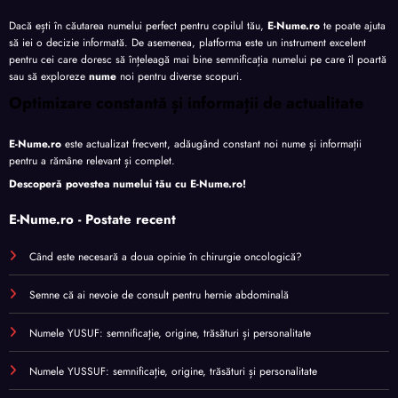
Dacă ești în căutarea numelui perfect pentru copilul tău,
E-Nume.ro
te poate ajuta
să iei o decizie informată. De asemenea, platforma este un instrument excelent
pentru cei care doresc să înțeleagă mai bine semnificația numelui pe care îl poartă
sau să exploreze
nume
noi pentru diverse scopuri.
Optimizare constantă și informații de actualitate
E-Nume.ro
este actualizat frecvent, adăugând constant noi nume și informații
pentru a rămâne relevant și complet.
Descoperă povestea numelui tău cu
E-Nume.ro
!
E-Nume.ro - Postate recent
Când este necesară a doua opinie în chirurgie oncologică?
Semne că ai nevoie de consult pentru hernie abdominală
Numele YUSUF: semnificație, origine, trăsături și personalitate
Numele YUSSUF: semnificație, origine, trăsături și personalitate