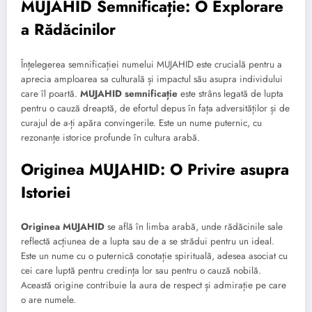
MUJAHID Semnificație: O Explorare
a Rădăcinilor
Înțelegerea semnificației numelui MUJAHID este crucială pentru a
aprecia amploarea sa culturală și impactul său asupra individului
care îl poartă.
MUJAHID semnificație
este strâns legată de lupta
pentru o cauză dreaptă, de efortul depus în fața adversităților și de
curajul de a-ți apăra convingerile. Este un nume puternic, cu
rezonanțe istorice profunde în cultura arabă.
Originea MUJAHID: O Privire asupra
Istoriei
Originea MUJAHID
se află în limba arabă, unde rădăcinile sale
reflectă acțiunea de a lupta sau de a se strădui pentru un ideal.
Este un nume cu o puternică conotație spirituală, adesea asociat cu
cei care luptă pentru credința lor sau pentru o cauză nobilă.
Această origine contribuie la aura de respect și admirație pe care
o are numele.