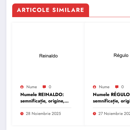
ARTICOLE SIMILARE
Nume
0
Nume
0
Numele REINALDO:
Numele RÉGULO
semnificație, origine,
semnificație, orig
trăsături și
trăsături și
personalitate
personalitate
28 Noiembrie 2025
27 Noiembrie 20