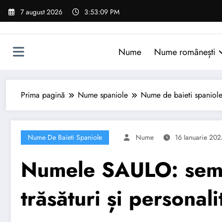
Sari
7 august 2026
3:53:10 PM
la
conținut
Nume
Nume românești
Prima pagină
Nume spaniole
Nume de baieti spaniol
Nume De Baieti Spaniole
Nume
16 Ianuarie 202
Numele SAULO: semni
trăsături și personali