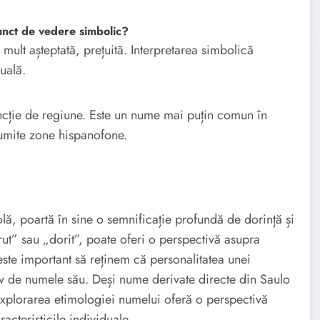
nct de vedere simbolic?
mult așteptată, prețuită. Interpretarea simbolică
uală.
ncție de regiune. Este un nume mai puțin comun în
anumite zone hispanofone.
lă, poartă în sine o semnificație profundă de dorință și
erut” sau „dorit”, poate oferi o perspectivă asupra
 este important să reținem că personalitatea unei
v de numele său. Deși nume derivate directe din Saulo
. Explorarea etimologiei numelui oferă o perspectivă
racteristicile individuale.