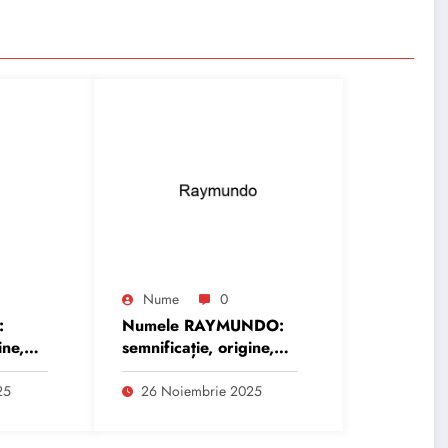
Nume
0
:
Numele RAYMUNDO:
ine,
semnificație, origine,
trăsături și
personalitate
25
26 Noiembrie 2025