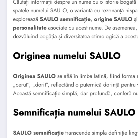
Căutați informații despre un nume cu o istorie bogată 
spatele numelui SAULO, o variantă cu rezonanță hispani
explorează
SAULO semnificație
,
origine SAULO
și
personalitate
asociate cu acest nume. De asemenea, 
dezvăluind bogăția și diversitatea etimologică a acest
Originea numelui SAULO
Originea SAULO
se află în limba latină, fiind forma
„cerut”, „dorit”, reflectând o puternică dorință pentru
Această semnificație simplă, dar profundă, conferă n
Semnificația numelui SAULO
SAULO semnificație
transcende simpla definiție lingv