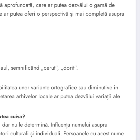
că aprofundată, care ar putea dezvălui o gamă de
re ar putea oferi o perspectivă și mai completă asupra
aul, semnificând „cerut”, „dorit”.
ilitatea unor variante ortografice sau diminutive în
etarea arhivelor locale ar putea dezvălui variații ale
atea cuiva?
 dar nu le determină. Influența numelui asupra
ctori culturali și individuali. Persoanele cu acest nume