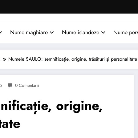
Nume maghiare
Nume islandeze
Nume per
e
Numele SAULO: semnificație, origine, trăsături și personalitate
5
0 Comentarii
ficație, origine,
tate