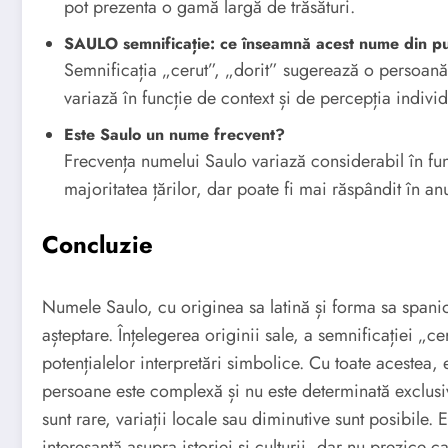
pot prezenta o gamă largă de trăsături.
SAULO semnificație: ce înseamnă acest nume din pu
Semnificația „cerut”, „dorit” sugerează o persoană 
variază în funcție de context și de percepția individ
Este Saulo un nume frecvent?
Frecvența numelui Saulo variază considerabil în fu
majoritatea țărilor, dar poate fi mai răspândit în 
Concluzie
Numele Saulo, cu originea sa latină și forma sa spanio
așteptare. Înțelegerea originii sale, a semnificației „c
potențialelor interpretări simbolice. Cu toate acestea,
persoane este complexă și nu este determinată exclusi
sunt rare, variații locale sau diminutive sunt posibile
interesantă asupra istoriei și culturii, dar nu prezice ca