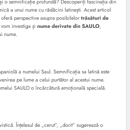
și o semnificație profundă? Descoperiți fascinația din
că a unui nume cu rădăcini latinești. Acest articol
 oferă perspective asupra posibilelor
trăsături de
vom investiga și
nume derivate din SAULO
,
ui nume.
 spaniolă a numelui Saul. Semnificația sa latină este
 venirea pe lume a celui purtător al acestui nume.
umelui SAULO o încărcătură emoțională specială.
istică. Înțelesul de „cerut”, „dorit” sugerează o