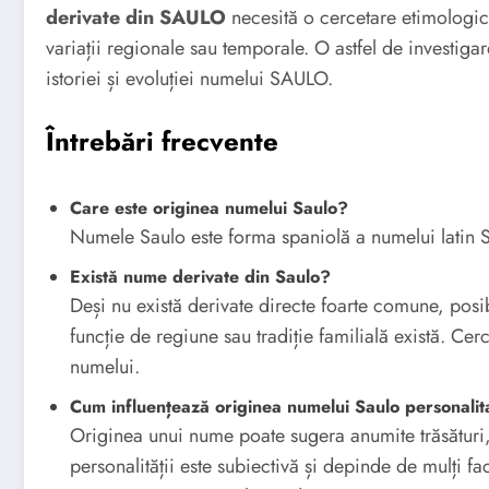
derivate din SAULO
necesită o cercetare etimologi
variații regionale sau temporale. O astfel de investiga
istoriei și evoluției numelui SAULO.
Întrebări frecvente
Care este originea numelui Saulo?
Numele Saulo este forma spaniolă a numelui latin S
Există nume derivate din Saulo?
Deși nu există derivate directe foarte comune, posib
funcție de regiune sau tradiție familială există. Cerc
numelui.
Cum influențează originea numelui Saulo personalit
Originea unui nume poate sugera anumite trăsături,
personalității este subiectivă și depinde de mulți fa