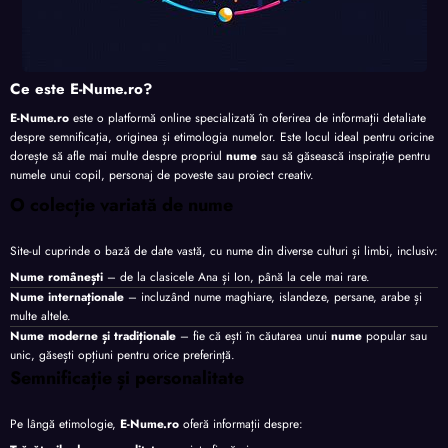
Ce este E-Nume.ro?
E-Nume.ro
este o platformă online specializată în oferirea de informații detaliate
despre semnificația, originea și etimologia numelor. Este locul ideal pentru oricine
dorește să afle mai multe despre propriul
nume
sau să găsească inspirație pentru
numele unui copil, personaj de poveste sau proiect creativ.
O colecție variată de nume
Site-ul cuprinde o bază de date vastă, cu nume din diverse culturi și limbi, inclusiv:
Nume românești
– de la clasicele Ana și Ion, până la cele mai rare.
Nume internaționale
– incluzând nume maghiare, islandeze, persane, arabe și
multe altele.
Nume moderne și tradiționale
– fie că ești în căutarea unui
nume
popular sau
unic, găsești opțiuni pentru orice preferință.
Semnificație și personalitate
Pe lângă etimologie,
E-Nume.ro
oferă informații despre: