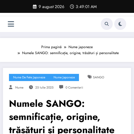
Sari
9 august 2026
3:49:02 AM
la
conținut
Prima pagină
Nume japoneze
Numele SANGO: semnificație, origine, trăsături și personalitate
Nume De Fete Japoneze
Nume Japoneze
SANGO
Nume
25 Iulie 2025
0 Comentarii
Numele SANGO:
semnificație, origine,
trăsături și personalitate