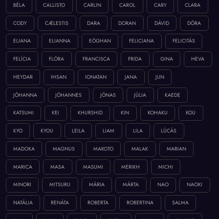
BÉLA
CALLISTO
CARLIN
CAROL
CARY
CLARA
CODY
CÆLESTIS
DARA
DORAN
DÁVID
DÓRA
ELIANA
ELIANNA
EÓGHAN
FELICIANA
FELICITÁS
FELÍCIA
FLÓRA
FRANCISCA
FRIDA
GINA
HEVA
HEYDAR
IHSAN
IONATAN
JANA
JUN
JÓHANNA
JÓHANNES
JÓNAS
JÚLIA
KAEDE
KATSUMI
KEI
KHURSHID
KIN
KOHAKU
KOU
KYO
KYOU
LEILA
LIAM
LILA
LÚCÁS
MADOKA
MAGNUS
MAKOTO
MALAK
MARIAN
MARICA
MASA
MASUMI
MERIKH
MICHI
MINORI
MITSURU
MÁRIA
MÁRTA
NAO
NAOKI
NATÁLIA
RENÁTA
ROBERTA
ROBERTINA
SALMA