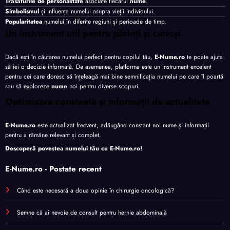
Trăsăturile de personalitate
asociate fiecărui
nume
.
Simbolismul
și influența numelui asupra vieții individului.
Popularitatea
numelui în diferite regiuni și perioade de timp.
Un instrument util pentru părinți și curioși
Dacă ești în căutarea numelui perfect pentru copilul tău,
E-Nume.ro
te poate ajuta
să iei o decizie informată. De asemenea, platforma este un instrument excelent
pentru cei care doresc să înțeleagă mai bine semnificația numelui pe care îl poartă
sau să exploreze
nume
noi pentru diverse scopuri.
Optimizare constantă și informații de actualitate
E-Nume.ro
este actualizat frecvent, adăugând constant noi nume și informații
pentru a rămâne relevant și complet.
Descoperă povestea numelui tău cu
E-Nume.ro
!
E-Nume.ro - Postate recent
Când este necesară a doua opinie în chirurgie oncologică?
Semne că ai nevoie de consult pentru hernie abdominală