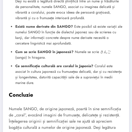
Deși nu există o legătură directă științifică între un nume și trăsăturile
de personalitate, numele SANGO, asociat cu imaginea delicată și
vibrantă a coralului, poate evoca ideea de persoană grațioasă,
vibrantă și cu o frumusețe interioară profundă.
Există nume derivate din SANGO?
Este posibil să existe variații ale
numelui SANGO în funcție de dialectul japonez sau de scrierea cu
kanji, dar informații concrete despre nume derivate necesită o
cercetare lingvistică mai aprofundată.
Cum se scrie SANGO în japoneză?
Numele se scrie さんご
(sango) în hiragana.
Ce semnificație culturală are coralul în Japonia?
Coralul este
asociat în cultura japoneză cu frumusețea delicată, dar și cu rezistența
și longevitatea, datorită capacității sale de a supraviețui în medii
marine dure.
Concluzie
Numele SANGO, de origine japoneză, poartă în sine semnificația
de „coral”, evocând imagini de frumusețe, delicatețe și rezistență.
Înțelegerea originii și semnificației sale ne ajută să apreciem
bogăția culturală a numelor de origine japoneză. Deși legătura