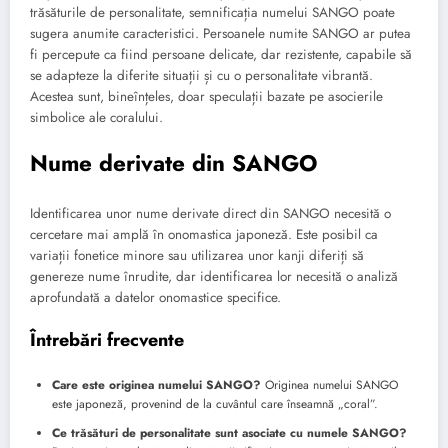
trăsăturile de personalitate, semnificația numelui SANGO poate
sugera anumite caracteristici. Persoanele numite SANGO ar putea
fi percepute ca fiind persoane delicate, dar rezistente, capabile să
se adapteze la diferite situații și cu o personalitate vibrantă.
Acestea sunt, bineînțeles, doar speculații bazate pe asocierile
simbolice ale coralului.
Nume derivate din SANGO
Identificarea unor nume derivate direct din SANGO necesită o
cercetare mai amplă în onomastica japoneză. Este posibil ca
variații fonetice minore sau utilizarea unor kanji diferiți să
genereze nume înrudite, dar identificarea lor necesită o analiză
aprofundată a datelor onomastice specifice.
Întrebări frecvente
Care este originea numelui SANGO?
Originea numelui SANGO
este japoneză, provenind de la cuvântul care înseamnă „coral”.
Ce trăsături de personalitate sunt asociate cu numele SANGO?