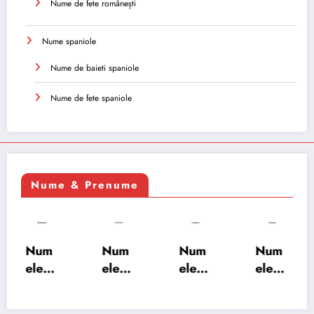
Nume de fete românești
Nume spaniole
Nume de baieti spaniole
Nume de fete spaniole
Nume & Prenume
Num
Num
Num
Num
ele
ele
ele
ele
XSAY
URV
SRA
SOH
ARS
AKS
OSH
RAB: