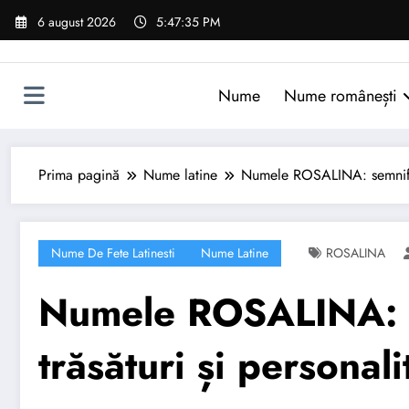
Sari
6 august 2026
5:47:36 PM
la
conținut
Nume
Nume românești
Prima pagină
Nume latine
Numele ROSALINA: semnificaț
Nume De Fete Latinesti
Nume Latine
ROSALINA
Numele ROSALINA: se
trăsături și personali