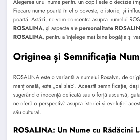
Alegerea unui nume pentru un copil este o decizie imp
Fiecare nume poartă în el o poveste, o istorie, și influen
poartă. Astăzi, ne vom concentra asupra numelui R
ROSALINA
, și aspecte ale
personalitate ROSALI
ROSALINA
, pentru a înțelege mai bine bogăția și va
Originea și Semnificația N
ROSALINA este o variantă a numelui Rosalyn, de origin
menționată, este „cal slab”. Această semnificație, deși
sugerând o inocență delicată sau o forță ascunsă, gata
ne oferă o perspectivă asupra istoriei și evoluției ace
său cultural.
ROSALINA: Un Nume cu Rădăcini L