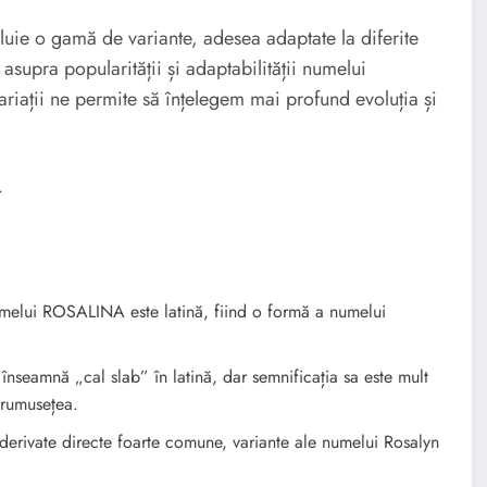
uie o gamă de variante, adesea adaptate la diferite
 asupra popularității și adaptabilității numelui
riații ne permite să înțelegem mai profund evoluția și
.
elui ROSALINA este latină, fiind o formă a numelui
nseamnă „cal slab” în latină, dar semnificația sa este mult
frumusețea.
derivate directe foarte comune, variante ale numelui Rosalyn