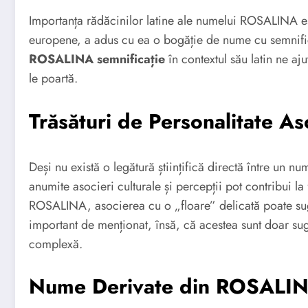
Importanța rădăcinilor latine ale numelui ROSALINA es
europene, a adus cu ea o bogăție de nume cu semnifica
ROSALINA semnificație
în contextul său latin ne aj
le poartă.
Trăsături de Personalitate 
Deși nu există o legătură științifică directă între un nu
anumite asocieri culturale și percepții pot contribui la
ROSALINA, asocierea cu o „floare” delicată poate suge
important de menționat, însă, că acestea sunt doar suge
complexă.
Nume Derivate din ROSALI