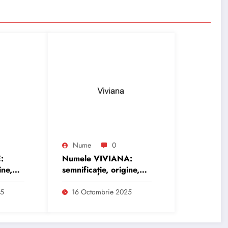
Nume
0
:
Numele VIVIANA:
ine,
semnificație, origine,
trăsături și
personalitate
25
16 Octombrie 2025