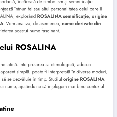
ortantă, încărcată de simbolism și semnificație.
țează într-un fel sau altul personalitatea celui care îl
OSALINA, explorând
ROSALINA semnificație
,
origine
NA
. Vom analiza, de asemenea,
nume derivate din
rietatea acestui nume fascinant.
umelui ROSALINA
e latină. Interpretarea sa etimologică, adesea
 aparent simplă, poate fi interpretată în diverse moduri,
 să se dezvăluie în timp. Studiul
origine ROSALINA
stui nume, ajutându-ne să înțelegem mai bine contextul
atine