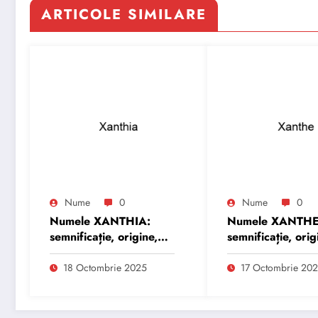
ARTICOLE SIMILARE
Nume
0
Nume
0
Numele XANTHIA:
Numele XANTHE
semnificație, origine,
semnificație, orig
trăsături și
trăsături și
personalitate
personalitate
18 Octombrie 2025
17 Octombrie 20