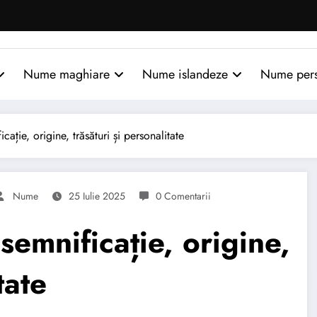
Nume maghiare
Nume islandeze
Nume per
ie, origine, trăsături și personalitate
Nume
25 Iulie 2025
0 Comentarii
mnificație, origine,
tate