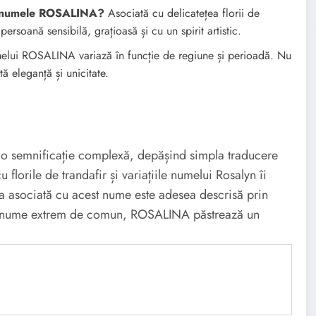
cu numele ROSALINA?
Asociată cu delicatețea florii de
soană sensibilă, grațioasă și cu un spirit artistic.
elui ROSALINA variază în funcție de regiune și perioadă. Nu
 eleganță și unicitate.
 o semnificație complexă, depășind simpla traducere
 florile de trandafir și variațiile numelui Rosalyn îi
tea asociată cu acest nume este adesea descrisă prin
ste un nume extrem de comun, ROSALINA păstrează un