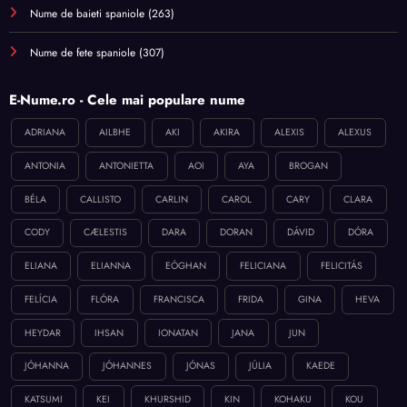
Nume de baieti spaniole
(263)
Nume de fete spaniole
(307)
E-Nume.ro - Cele mai populare nume
ADRIANA
AILBHE
AKI
AKIRA
ALEXIS
ALEXUS
ANTONIA
ANTONIETTA
AOI
AYA
BROGAN
BÉLA
CALLISTO
CARLIN
CAROL
CARY
CLARA
CODY
CÆLESTIS
DARA
DORAN
DÁVID
DÓRA
ELIANA
ELIANNA
EÓGHAN
FELICIANA
FELICITÁS
FELÍCIA
FLÓRA
FRANCISCA
FRIDA
GINA
HEVA
HEYDAR
IHSAN
IONATAN
JANA
JUN
JÓHANNA
JÓHANNES
JÓNAS
JÚLIA
KAEDE
KATSUMI
KEI
KHURSHID
KIN
KOHAKU
KOU