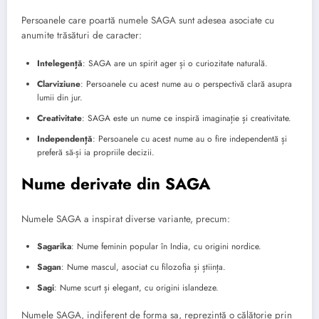
Persoanele care poartă numele SAGA sunt adesea asociate cu
anumite trăsături de caracter:
Intelegență
: SAGA are un spirit ager și o curiozitate naturală.
Clarviziune
: Persoanele cu acest nume au o perspectivă clară asupra
lumii din jur.
Creativitate
: SAGA este un nume ce inspiră imaginație și creativitate.
Independență
: Persoanele cu acest nume au o fire independentă și
preferă să-și ia propriile decizii.
Nume derivate din SAGA
Numele SAGA a inspirat diverse variante, precum:
Sagarika
: Nume feminin popular în India, cu origini nordice.
Sagan
: Nume mascul, asociat cu filozofia și știința.
Sagi
: Nume scurt și elegant, cu origini islandeze.
Numele SAGA, indiferent de forma sa, reprezintă o călătorie prin