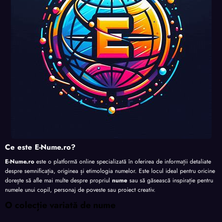
te
te
te
Ce este E-Nume.ro?
E-Nume.ro
este o platformă online specializată în oferirea de informații detaliate
despre semnificația, originea și etimologia numelor. Este locul ideal pentru oricine
dorește să afle mai multe despre propriul
nume
sau să găsească inspirație pentru
numele unui copil, personaj de poveste sau proiect creativ.
O colecție variată de nume