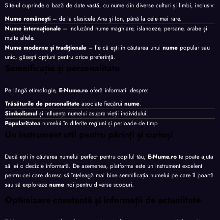
Site-ul cuprinde o bază de date vastă, cu nume din diverse culturi și limbi, inclusiv:
Nume românești
– de la clasicele Ana și Ion, până la cele mai rare.
Nume internaționale
– incluzând nume maghiare, islandeze, persane, arabe și
multe altele.
Nume moderne și tradiționale
– fie că ești în căutarea unui
nume
popular sau
unic, găsești opțiuni pentru orice preferință.
Semnificație și personalitate
Pe lângă etimologie,
E-Nume.ro
oferă informații despre:
Trăsăturile de personalitate
asociate fiecărui
nume
.
Simbolismul
și influența numelui asupra vieții individului.
Popularitatea
numelui în diferite regiuni și perioade de timp.
Un instrument util pentru părinți și curioși
Dacă ești în căutarea numelui perfect pentru copilul tău,
E-Nume.ro
te poate ajuta
să iei o decizie informată. De asemenea, platforma este un instrument excelent
pentru cei care doresc să înțeleagă mai bine semnificația numelui pe care îl poartă
sau să exploreze
nume
noi pentru diverse scopuri.
Optimizare constantă și informații de actualitate