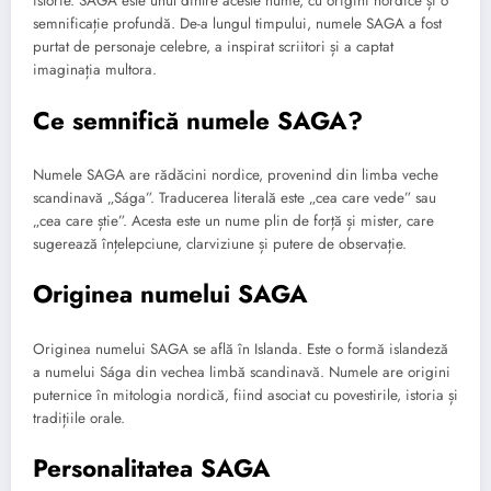
istorie. SAGA este unul dintre aceste nume, cu origini nordice și o
semnificație profundă. De-a lungul timpului, numele SAGA a fost
purtat de personaje celebre, a inspirat scriitori și a captat
imaginația multora.
Ce semnifică numele SAGA?
Numele SAGA are rădăcini nordice, provenind din limba veche
scandinavă „Sága”. Traducerea literală este „cea care vede” sau
„cea care știe”. Acesta este un nume plin de forță și mister, care
sugerează înțelepciune, clarviziune și putere de observație.
Originea numelui SAGA
Originea numelui SAGA se află în Islanda. Este o formă islandeză
a numelui Sága din vechea limbă scandinavă. Numele are origini
puternice în mitologia nordică, fiind asociat cu povestirile, istoria și
tradițiile orale.
Personalitatea SAGA