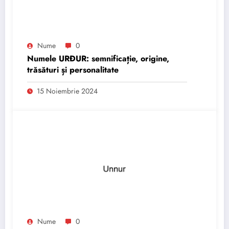
Nume
0
Numele URÐUR: semnificație, origine,
trăsături și personalitate
15 Noiembrie 2024
Nume
0