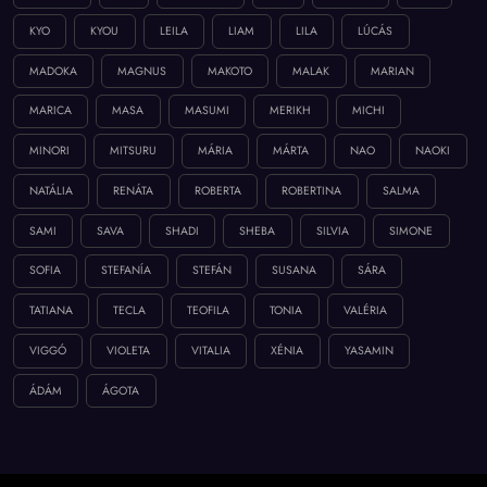
KYO
KYOU
LEILA
LIAM
LILA
LÚCÁS
MADOKA
MAGNUS
MAKOTO
MALAK
MARIAN
MARICA
MASA
MASUMI
MERIKH
MICHI
MINORI
MITSURU
MÁRIA
MÁRTA
NAO
NAOKI
NATÁLIA
RENÁTA
ROBERTA
ROBERTINA
SALMA
SAMI
SAVA
SHADI
SHEBA
SILVIA
SIMONE
SOFIA
STEFANÍA
STEFÁN
SUSANA
SÁRA
TATIANA
TECLA
TEOFILA
TONIA
VALÉRIA
VIGGÓ
VIOLETA
VITALIA
XÉNIA
YASAMIN
ÁDÁM
ÁGOTA