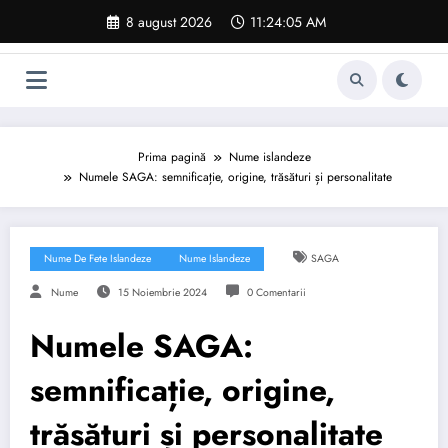
Sari
8 august 2026
11:24:06 AM
la
conținut
Prima pagină
Nume islandeze
Numele SAGA: semnificație, origine, trăsături și personalitate
Nume De Fete Islandeze
Nume Islandeze
SAGA
Nume
15 Noiembrie 2024
0 Comentarii
Numele SAGA:
semnificație, origine,
trăsături și personalitate