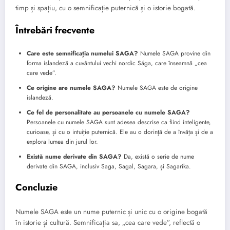
timp și spațiu, cu o semnificație puternică și o istorie bogată.
Întrebări frecvente
Care este semnificația numelui SAGA?
Numele SAGA provine din
forma islandeză a cuvântului vechi nordic Sága, care înseamnă „cea
care vede”.
Ce origine are numele SAGA?
Numele SAGA este de origine
islandeză.
Ce fel de personalitate au persoanele cu numele SAGA?
Persoanele cu numele SAGA sunt adesea descrise ca fiind inteligente,
curioase, și cu o intuiție puternică. Ele au o dorință de a învăța și de a
explora lumea din jurul lor.
Există nume derivate din SAGA?
Da, există o serie de nume
derivate din SAGA, inclusiv Saga, Sagal, Sagara, și Sagarika.
Concluzie
Numele SAGA este un nume puternic și unic cu o origine bogată
în istorie și cultură. Semnificația sa, „cea care vede”, reflectă o