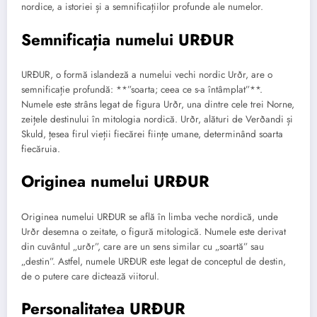
nordice, a istoriei și a semnificațiilor profunde ale numelor.
Semnificația numelui URÐUR
URÐUR, o formă islandeză a numelui vechi nordic Urðr, are o
semnificație profundă: **”soarta; ceea ce s-a întâmplat”**.
Numele este strâns legat de figura Urðr, una dintre cele trei Norne,
zeițele destinului în mitologia nordică. Urðr, alături de Verðandi și
Skuld, țesea firul vieții fiecărei ființe umane, determinând soarta
fiecăruia.
Originea numelui URÐUR
Originea numelui URÐUR se află în limba veche nordică, unde
Urðr desemna o zeitate, o figură mitologică. Numele este derivat
din cuvântul „urðr”, care are un sens similar cu „soartă” sau
„destin”. Astfel, numele URÐUR este legat de conceptul de destin,
de o putere care dictează viitorul.
Personalitatea URÐUR