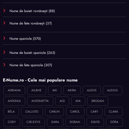
Nume de baieti românești
(88)
Nume de fete românești
(37)
Nume spaniole
(570)
Nume de baieti spaniole
(263)
Nume de fete spaniole
(307)
E-Nume.ro - Cele mai populare nume
ADRIANA
AILBHE
AKI
AKIRA
ALEXIS
ALEXUS
ANTONIA
ANTONIETTA
AOI
AYA
BROGAN
BÉLA
CALLISTO
CARLIN
CAROL
CARY
CLARA
CODY
CÆLESTIS
DARA
DORAN
DÁVID
DÓRA