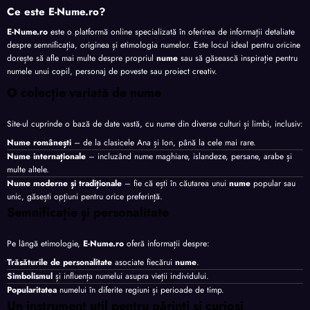
Ce este E-Nume.ro?
E-Nume.ro
este o platformă online specializată în oferirea de informații detaliate
despre semnificația, originea și etimologia numelor. Este locul ideal pentru oricine
dorește să afle mai multe despre propriul
nume
sau să găsească inspirație pentru
numele unui copil, personaj de poveste sau proiect creativ.
O colecție variată de nume
Site-ul cuprinde o bază de date vastă, cu nume din diverse culturi și limbi, inclusiv:
Nume românești
– de la clasicele Ana și Ion, până la cele mai rare.
Nume internaționale
– incluzând nume maghiare, islandeze, persane, arabe și
multe altele.
Nume moderne și tradiționale
– fie că ești în căutarea unui
nume
popular sau
unic, găsești opțiuni pentru orice preferință.
Semnificație și personalitate
Pe lângă etimologie,
E-Nume.ro
oferă informații despre:
Trăsăturile de personalitate
asociate fiecărui
nume
.
Simbolismul
și influența numelui asupra vieții individului.
Popularitatea
numelui în diferite regiuni și perioade de timp.
Un instrument util pentru părinți și curioși