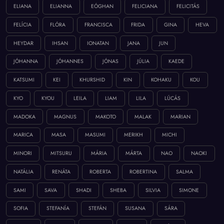
ELIANA
ELIANNA
EÓGHAN
FELICIANA
FELICITÁS
FELÍCIA
FLÓRA
FRANCISCA
FRIDA
GINA
HEVA
HEYDAR
IHSAN
IONATAN
JANA
JUN
JÓHANNA
JÓHANNES
JÓNAS
JÚLIA
KAEDE
KATSUMI
KEI
KHURSHID
KIN
KOHAKU
KOU
KYO
KYOU
LEILA
LIAM
LILA
LÚCÁS
MADOKA
MAGNUS
MAKOTO
MALAK
MARIAN
MARICA
MASA
MASUMI
MERIKH
MICHI
MINORI
MITSURU
MÁRIA
MÁRTA
NAO
NAOKI
NATÁLIA
RENÁTA
ROBERTA
ROBERTINA
SALMA
SAMI
SAVA
SHADI
SHEBA
SILVIA
SIMONE
SOFIA
STEFANÍA
STEFÁN
SUSANA
SÁRA