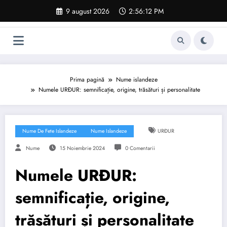
Sari
9 august 2026
2:56:13 PM
la
conținut
Prima pagină
Nume islandeze
Numele URÐUR: semnificație, origine, trăsături și personalitate
Nume De Fete Islandeze
Nume Islandeze
URÐUR
Nume
15 Noiembrie 2024
0 Comentarii
Numele URÐUR:
semnificație, origine,
trăsături și personalitate