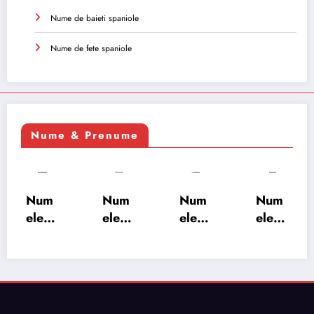
Nume de baieti spaniole
Nume de fete spaniole
Nume & Prenume
Num
Num
Num
Num
ele
ele
ele
ele
XSAY
URV
SRA
SOH
ARS
AKS
OSH
RAB:
A:
HA:
A:
semn
semn
semn
semn
ificați
ificați
ificați
ificați
e,