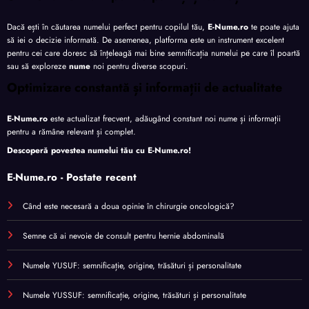
Dacă ești în căutarea numelui perfect pentru copilul tău,
E-Nume.ro
te poate ajuta
să iei o decizie informată. De asemenea, platforma este un instrument excelent
pentru cei care doresc să înțeleagă mai bine semnificația numelui pe care îl poartă
sau să exploreze
nume
noi pentru diverse scopuri.
Optimizare constantă și informații de actualitate
E-Nume.ro
este actualizat frecvent, adăugând constant noi nume și informații
pentru a rămâne relevant și complet.
Descoperă povestea numelui tău cu
E-Nume.ro
!
E-Nume.ro - Postate recent
Când este necesară a doua opinie în chirurgie oncologică?
Semne că ai nevoie de consult pentru hernie abdominală
Numele YUSUF: semnificație, origine, trăsături și personalitate
Numele YUSSUF: semnificație, origine, trăsături și personalitate