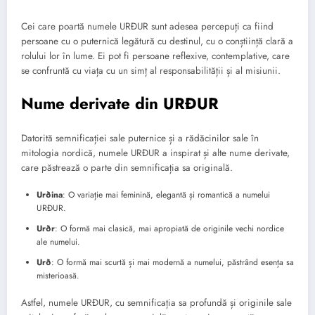
Cei care poartă numele URÐUR sunt adesea percepuți ca fiind
persoane cu o puternică legătură cu destinul, cu o conștiință clară a
rolului lor în lume. Ei pot fi persoane reflexive, contemplative, care
se confruntă cu viața cu un simț al responsabilității și al misiunii.
Nume derivate din URÐUR
Datorită semnificației sale puternice și a rădăcinilor sale în
mitologia nordică, numele URÐUR a inspirat și alte nume derivate,
care păstrează o parte din semnificația sa originală.
Urðina
: O variație mai feminină, elegantă și romantică a numelui
URÐUR.
Urðr
: O formă mai clasică, mai apropiată de originile vechi nordice
ale numelui.
Urð
: O formă mai scurtă și mai modernă a numelui, păstrând esența sa
misterioasă.
Astfel, numele URÐUR, cu semnificația sa profundă și originile sale