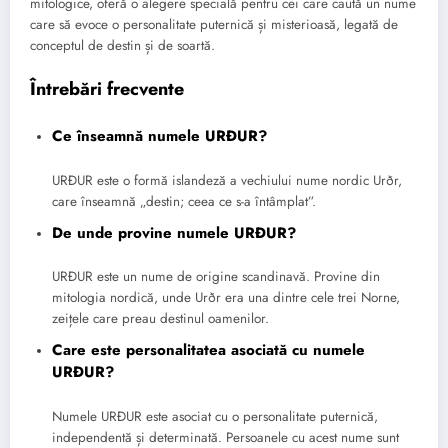
mitologice, oferă o alegere specială pentru cei care caută un nume
care să evoce o personalitate puternică și misterioasă, legată de
conceptul de destin și de soartă.
Întrebări frecvente
Ce înseamnă numele URÐUR?
URÐUR este o formă islandeză a vechiului nume nordic Urðr,
care înseamnă „destin; ceea ce s-a întâmplat”.
De unde provine numele URÐUR?
URÐUR este un nume de origine scandinavă. Provine din
mitologia nordică, unde Urðr era una dintre cele trei Norne,
zeițele care preau destinul oamenilor.
Care este personalitatea asociată cu numele
URÐUR?
Numele URÐUR este asociat cu o personalitate puternică,
independentă și determinată. Persoanele cu acest nume sunt