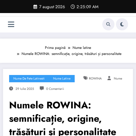
Sari
7 august 2026
2:25:10 AM
la
conținut
Prima pagină
Nume latine
Numele ROWINA: semnificație, origine, trăsături și personalitate
Nume De Fete Latinesti
Nume Latine
ROWINA
Nume
29 Iulie 2025
0 Comentarii
Numele ROWINA:
semnificație, origine,
trăsături și personalitate