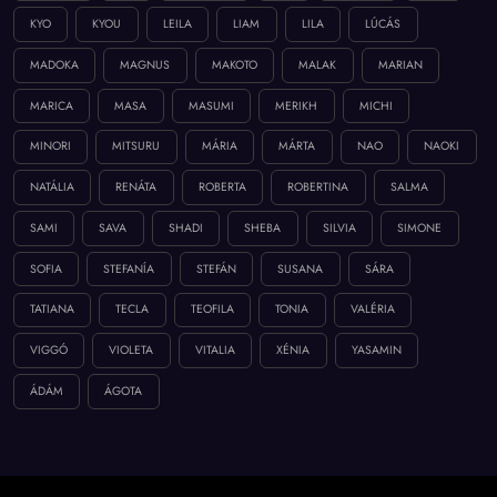
KYO
KYOU
LEILA
LIAM
LILA
LÚCÁS
MADOKA
MAGNUS
MAKOTO
MALAK
MARIAN
MARICA
MASA
MASUMI
MERIKH
MICHI
MINORI
MITSURU
MÁRIA
MÁRTA
NAO
NAOKI
NATÁLIA
RENÁTA
ROBERTA
ROBERTINA
SALMA
SAMI
SAVA
SHADI
SHEBA
SILVIA
SIMONE
SOFIA
STEFANÍA
STEFÁN
SUSANA
SÁRA
TATIANA
TECLA
TEOFILA
TONIA
VALÉRIA
VIGGÓ
VIOLETA
VITALIA
XÉNIA
YASAMIN
ÁDÁM
ÁGOTA