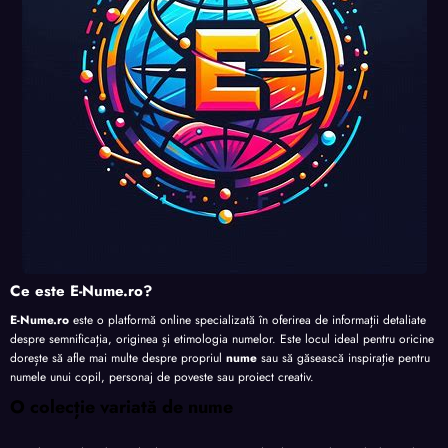
te
te
te
Ce este E-Nume.ro?
E-Nume.ro
este o platformă online specializată în oferirea de informații detaliate
despre semnificația, originea și etimologia numelor. Este locul ideal pentru oricine
dorește să afle mai multe despre propriul
nume
sau să găsească inspirație pentru
numele unui copil, personaj de poveste sau proiect creativ.
O colecție variată de nume