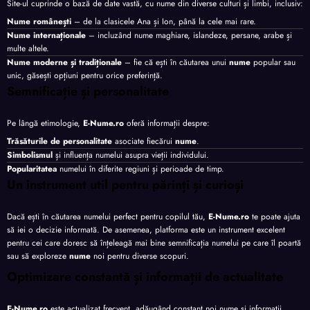
Site-ul cuprinde o bază de date vastă, cu nume din diverse culturi și limbi, inclusiv:
Nume românești
– de la clasicele Ana și Ion, până la cele mai rare.
Nume internaționale
– incluzând nume maghiare, islandeze, persane, arabe și
multe altele.
Nume moderne și tradiționale
– fie că ești în căutarea unui
nume
popular sau
unic, găsești opțiuni pentru orice preferință.
Semnificație și personalitate
Pe lângă etimologie,
E-Nume.ro
oferă informații despre:
Trăsăturile de personalitate
asociate fiecărui
nume
.
Simbolismul
și influența numelui asupra vieții individului.
Popularitatea
numelui în diferite regiuni și perioade de timp.
Un instrument util pentru părinți și curioși
Dacă ești în căutarea numelui perfect pentru copilul tău,
E-Nume.ro
te poate ajuta
să iei o decizie informată. De asemenea, platforma este un instrument excelent
pentru cei care doresc să înțeleagă mai bine semnificația numelui pe care îl poartă
sau să exploreze
nume
noi pentru diverse scopuri.
Optimizare constantă și informații de actualitate
E-Nume.ro
este actualizat frecvent, adăugând constant noi nume și informații