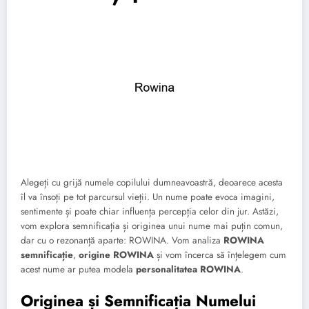
Alegeți cu grijă numele copilului dumneavoastră, deoarece acesta
îl va însoți pe tot parcursul vieții. Un nume poate evoca imagini,
sentimente și poate chiar influența percepția celor din jur. Astăzi,
vom explora semnificația și originea unui nume mai puțin comun,
dar cu o rezonanță aparte: ROWINA. Vom analiza
ROWINA
semnificație
,
origine ROWINA
și vom încerca să înțelegem cum
acest nume ar putea modela
personalitatea ROWINA
.
Originea și Semnificația Numelui