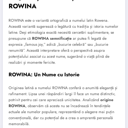
ROWINA
ROWINA este o variantă ortografică a numelui latin Rowena.
Această variantă sugerează o legătură cu tradiția și istoria numelor
latine. Deși etimologia exactă necesită cercetări suplimentare, se
presupune că
ROWINA semnificație
ar putea fi legată de
expresia „famous joy,” adică „bucurie celebră” sau „bucurie
renumită”. Această interpretare oferă o perspectivă asupra
potențialului asociat cu acest nume, sugerând o viață plină de
realizări și momente fericite.
ROWINA: Un Nume cu Istorie
Originea latină a numelui ROWINA conferă o anumită eleganță și
rafinament. Lipsa unei răspândiri largi îl face un nume distinctiv,
potrivit pentru cei care apreciază unicitatea. Analizând
origine
ROWINA
, observăm că acesta nu se încadrează în tendințele
actuale ale numelor populare, reprezentând o alegere mai puțin
convențională, dar cu potențial de a crea o amprentă personală
memorabilă.