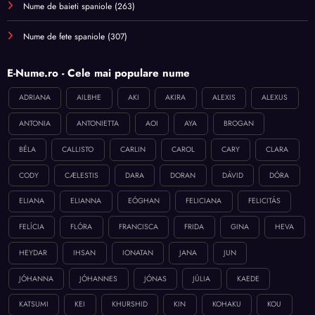
Nume de baieti spaniole
(263)
Nume de fete spaniole
(307)
E-Nume.ro - Cele mai populare nume
ADRIANA
AILBHE
AKI
AKIRA
ALEXIS
ALEXUS
ANTONIA
ANTONIETTA
AOI
AYA
BROGAN
BÉLA
CALLISTO
CARLIN
CAROL
CARY
CLARA
CODY
CÆLESTIS
DARA
DORAN
DÁVID
DÓRA
ELIANA
ELIANNA
EÓGHAN
FELICIANA
FELICITÁS
FELÍCIA
FLÓRA
FRANCISCA
FRIDA
GINA
HEVA
HEYDAR
IHSAN
IONATAN
JANA
JUN
JÓHANNA
JÓHANNES
JÓNAS
JÚLIA
KAEDE
KATSUMI
KEI
KHURSHID
KIN
KOHAKU
KOU