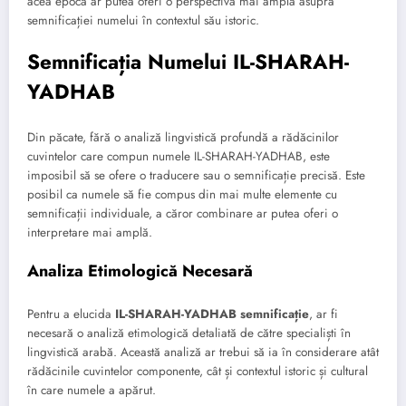
acea epocă ar putea oferi o perspectivă mai amplă asupra
semnificației numelui în contextul său istoric.
Semnificația Numelui IL-SHARAH-
YADHAB
Din păcate, fără o analiză lingvistică profundă a rădăcinilor
cuvintelor care compun numele IL-SHARAH-YADHAB, este
imposibil să se ofere o traducere sau o semnificație precisă. Este
posibil ca numele să fie compus din mai multe elemente cu
semnificații individuale, a căror combinare ar putea oferi o
interpretare mai amplă.
Analiza Etimologică Necesară
Pentru a elucida
IL-SHARAH-YADHAB semnificație
, ar fi
necesară o analiză etimologică detaliată de către specialiști în
lingvistică arabă. Această analiză ar trebui să ia în considerare atât
rădăcinile cuvintelor componente, cât și contextul istoric și cultural
în care numele a apărut.