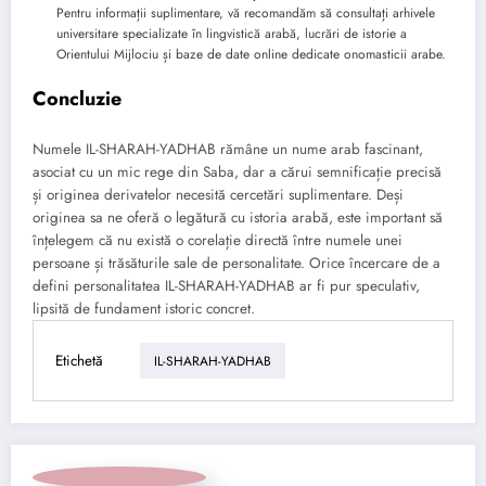
Pentru informații suplimentare, vă recomandăm să consultați arhivele
universitare specializate în lingvistică arabă, lucrări de istorie a
Orientului Mijlociu și baze de date online dedicate onomasticii arabe.
Concluzie
Numele IL-SHARAH-YADHAB rămâne un nume arab fascinant,
asociat cu un mic rege din Saba, dar a cărui semnificație precisă
și originea derivatelor necesită cercetări suplimentare. Deși
originea sa ne oferă o legătură cu istoria arabă, este important să
înțelegem că nu există o corelație directă între numele unei
persoane și trăsăturile sale de personalitate. Orice încercare de a
defini personalitatea IL-SHARAH-YADHAB ar fi pur speculativ,
lipsită de fundament istoric concret.
Etichetă
IL-SHARAH-YADHAB