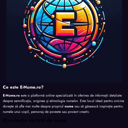
nalita
nalita
nalita
te
te
te
te
Ce este E-Nume.ro?
E-Nume.ro
este o platformă online specializată în oferirea de informații detaliate
despre semnificația, originea și etimologia numelor. Este locul ideal pentru oricine
dorește să afle mai multe despre propriul
nume
sau să găsească inspirație pentru
numele unui copil, personaj de poveste sau proiect creativ.
O colecție variată de nume