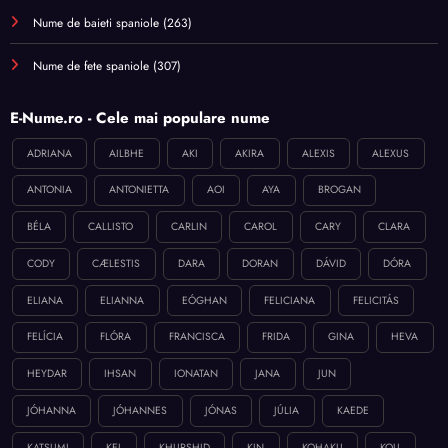
Nume de baieti spaniole
(263)
Nume de fete spaniole
(307)
E-Nume.ro - Cele mai populare nume
ADRIANA
AILBHE
AKI
AKIRA
ALEXIS
ALEXUS
ANTONIA
ANTONIETTA
AOI
AYA
BROGAN
BÉLA
CALLISTO
CARLIN
CAROL
CARY
CLARA
CODY
CÆLESTIS
DARA
DORAN
DÁVID
DÓRA
ELIANA
ELIANNA
EÓGHAN
FELICIANA
FELICITÁS
FELÍCIA
FLÓRA
FRANCISCA
FRIDA
GINA
HEVA
HEYDAR
IHSAN
IONATAN
JANA
JUN
JÓHANNA
JÓHANNES
JÓNAS
JÚLIA
KAEDE
KATSUMI
KEI
KHURSHID
KIN
KOHAKU
KOU