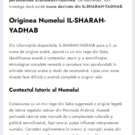
personalitate IL-SHARAH-YADHAB
. De asemenea, vom
investiga dacă există
nume derivate din IL-SHARAH-YADHAB
.
Originea Numelui IL-SHARAH-
YADHAB
Din informațiile disponibile, IL-SHARAH-YADHAB pare a fi un
nume de origine arabă, asociat cu un mic rege din Saba.
Identificarea exactă a contextului istoric și a semnificației
etimologice complete necesită o cercetare mai aprofundată în
arhivele istorice arabe și studii de onomastică. Lipsa unor surse
directe face dificilă o analiză completă a originii sale.
Contextul Istoric al Numelui
Conexiunea cu un mic rege din Saba sugerează o origine legată
de istoria regatului sabian din Peninsula Arabică. Această
perioadă istorică este marcată de o complexitate culturală și
politică semnificativă, fapt care ar putea influența interpretarea
numelui. Cercetări suplimentare în cronici și inscripții arabe din