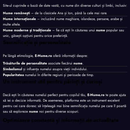
Site-ul cuprinde o bază de date vastă, cu nume din diverse culturi și limbi, inclusiv:
Nume românești
– de la clasicele Ana și Ion, până la cele mai rare.
Nume internaționale
– incluzând nume maghiare, islandeze, persane, arabe și
multe altele.
Nume moderne și tradiționale
– fie că ești în căutarea unui
nume
popular sau
unic, găsești opțiuni pentru orice preferință.
Semnificație și personalitate
Pe lângă etimologie,
E-Nume.ro
oferă informații despre:
Trăsăturile de personalitate
asociate fiecărui
nume
.
Simbolismul
și influența numelui asupra vieții individului.
Popularitatea
numelui în diferite regiuni și perioade de timp.
Un instrument util pentru părinți și curioși
Dacă ești în căutarea numelui perfect pentru copilul tău,
E-Nume.ro
te poate ajuta
să iei o decizie informată. De asemenea, platforma este un instrument excelent
pentru cei care doresc să înțeleagă mai bine semnificația numelui pe care îl poartă
sau să exploreze
nume
noi pentru diverse scopuri.
Optimizare constantă și informații de actualitate