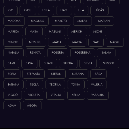
KYO
KYOU
LEILA
LIAM
LILA
LÚCÁS
MADOKA
MAGNUS
MAKOTO
MALAK
MARIAN
MARICA
MASA
MASUMI
MERIKH
MICHI
MINORI
MITSURU
MÁRIA
MÁRTA
NAO
NAOKI
NATÁLIA
RENÁTA
ROBERTA
ROBERTINA
SALMA
SAMI
SAVA
SHADI
SHEBA
SILVIA
SIMONE
SOFIA
STEFANÍA
STEFÁN
SUSANA
SÁRA
TATIANA
TECLA
TEOFILA
TONIA
VALÉRIA
VIGGÓ
VIOLETA
VITALIA
XÉNIA
YASAMIN
ÁDÁM
ÁGOTA