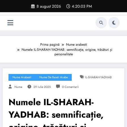
Sari
8 august 2026
4:20:04 PM
la
conținut
Prima pagină
Nume arabesti
Numele IL-SHARAH-YADHAB: semnificație, origine, trăsături și
personalitate
Nume Arabesti
Nume De Baieti Arabe
IL-SHARAH-YADHAB
Nume
29 Iulie 2025
0 Comentarii
Numele IL-SHARAH-
YADHAB: semnificație,
origine, trăsături și