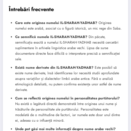
Întrebări frecvente
Care este originea numelui IL-SHARAH-YADHAB?
Originea
numelui este arabă, asociat cu o figură istorică, un mic rege din Saba.
Ce semnifică numele IL-SHARAH-YADHAB?
Din păcate,
semnificația exactă a numelui IL-SHARAH-YADHAB necesită cercetări
suplimentare în arhivele lingvistice arabe vechi. Lipsa de surse
documentare directe face dificilă o interpretare precisă a semnificației
sale.
Există nume derivate din IL-SHARAH-YADHAB?
Este posibil să
existe nume derivate, însă identificarea lor necesită studii aprofundate
asupra variațiilor și dialectelor limbii arabe antice. Fără o analiză
etimologică detaliată, nu putem confirma existența unor astfel de nume
derivate.
Cum se reflectă originea numelui în personalitatea purtătorului?
Nu există o legătură directă demonstrată între originea unui nume și
trăsăturile de personalitate ale purtătorului. Personalitatea este
modelată de o multitudine de factori, iar numele este doar unul dintre
ei, adesea cu o influență minoră.
Unde pot găsi mai multe informații despre nume arabe vechi?