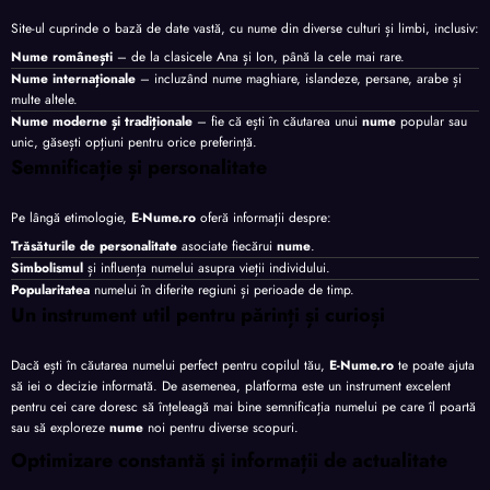
Site-ul cuprinde o bază de date vastă, cu nume din diverse culturi și limbi, inclusiv:
Nume românești
– de la clasicele Ana și Ion, până la cele mai rare.
Nume internaționale
– incluzând nume maghiare, islandeze, persane, arabe și
multe altele.
Nume moderne și tradiționale
– fie că ești în căutarea unui
nume
popular sau
unic, găsești opțiuni pentru orice preferință.
Semnificație și personalitate
Pe lângă etimologie,
E-Nume.ro
oferă informații despre:
Trăsăturile de personalitate
asociate fiecărui
nume
.
Simbolismul
și influența numelui asupra vieții individului.
Popularitatea
numelui în diferite regiuni și perioade de timp.
Un instrument util pentru părinți și curioși
Dacă ești în căutarea numelui perfect pentru copilul tău,
E-Nume.ro
te poate ajuta
să iei o decizie informată. De asemenea, platforma este un instrument excelent
pentru cei care doresc să înțeleagă mai bine semnificația numelui pe care îl poartă
sau să exploreze
nume
noi pentru diverse scopuri.
Optimizare constantă și informații de actualitate