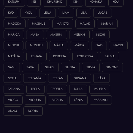
KATSUMI
KEI
KHURSHID
KIN
KOHAKU
KOU
KYO
KYOU
LEILA
LIAM
LILA
LÚCÁS
MADOKA
MAGNUS
MAKOTO
MALAK
MARIAN
MARICA
MASA
MASUMI
MERIKH
MICHI
MINORI
MITSURU
MÁRIA
MÁRTA
NAO
NAOKI
NATÁLIA
RENÁTA
ROBERTA
ROBERTINA
SALMA
SAMI
SAVA
SHADI
SHEBA
SILVIA
SIMONE
SOFIA
STEFANÍA
STEFÁN
SUSANA
SÁRA
TATIANA
TECLA
TEOFILA
TONIA
VALÉRIA
VIGGÓ
VIOLETA
VITALIA
XÉNIA
YASAMIN
ÁDÁM
ÁGOTA