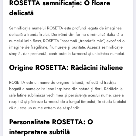
ROSETTA semnificație: O floare
delicată
Semnificația numelui ROSETTA este profund legată de imaginea
delicată a trandafirului. Derivând din forma diminutivă italiană a
numelui latin
Rosa
, ROSETTA înseamnă „trandafir mic”, evocând o
imagine de fragilitate, frumusețe și puritate. Această semnificație
simplă, dar profundă, contribuie la farmecul și unicitatea numelui.
Origine ROSETTA: Rădăcini italiene
ROSETTA este un nume de origine italiană, reflectând tradiția
bogată a numelor italiene inspirate din natură și flori. Rădăcinile
sale latine subliniază vechimea și persistența acestui nume, care a
reușit să-și păstreze farmecul de-a lungul timpului, în ciuda faptului
că nu este un nume extrem de răspândit.
Personalitate ROSETTA: O
interpretare subtilă