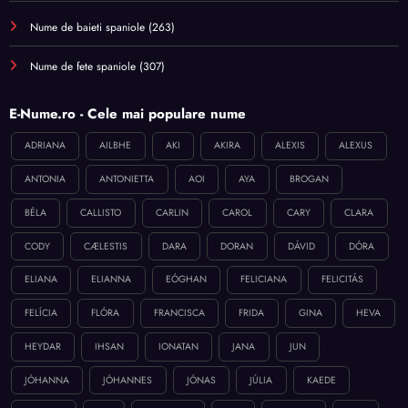
Nume de baieti spaniole
(263)
Nume de fete spaniole
(307)
E-Nume.ro - Cele mai populare nume
ADRIANA
AILBHE
AKI
AKIRA
ALEXIS
ALEXUS
ANTONIA
ANTONIETTA
AOI
AYA
BROGAN
BÉLA
CALLISTO
CARLIN
CAROL
CARY
CLARA
CODY
CÆLESTIS
DARA
DORAN
DÁVID
DÓRA
ELIANA
ELIANNA
EÓGHAN
FELICIANA
FELICITÁS
FELÍCIA
FLÓRA
FRANCISCA
FRIDA
GINA
HEVA
HEYDAR
IHSAN
IONATAN
JANA
JUN
JÓHANNA
JÓHANNES
JÓNAS
JÚLIA
KAEDE