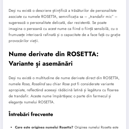
Deși nu există o descriere științifică a trăsăturilor de personalitate
asociate cu numele ROSETTA, semnificația sa – „trandafir mic” –
sugerează o personalitate delicată, dar rezistentă. Se poate
imagina o persoană cu acest nume ca fiind o ființă sensibilă, cu o
frumusețe interioară rafinată și o capacitate de a face față cu grație
provocărilor vieții.
Nume derivate din ROSETTA:
Variante și asemănări
Deși nu există o multitudine de nume derivate direct din ROSETTA,
numele
Rosa
,
Rosalind
sau chiar
Rose
pot fi considerate variante
apropiate, reflectând aceeași rădăcină latină și legătura cu floarea
de trandafir. Aceste nume împărtășesc o parte din farmecul și
eleganța numelui ROSETTA.
Întrebări frecvente
Care este originea numelui Rosetta?
Originea numelui Rosetta este