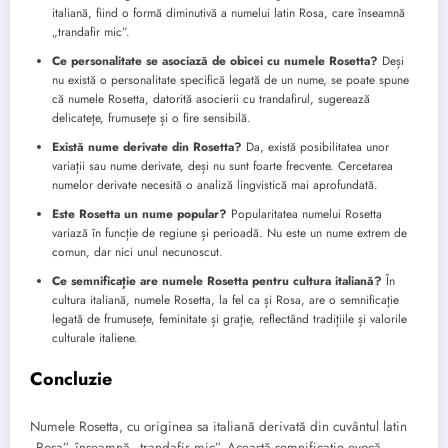
italiană, fiind o formă diminutivă a numelui latin Rosa, care înseamnă
„trandafir mic”.
Ce personalitate se asociază de obicei cu numele Rosetta?
Deși
nu există o personalitate specifică legată de un nume, se poate spune
că numele Rosetta, datorită asocierii cu trandafirul, sugerează
delicatețe, frumusețe și o fire sensibilă.
Există nume derivate din Rosetta?
Da, există posibilitatea unor
variații sau nume derivate, deși nu sunt foarte frecvente. Cercetarea
numelor derivate necesită o analiză lingvistică mai aprofundată.
Este Rosetta un nume popular?
Popularitatea numelui Rosetta
variază în funcție de regiune și perioadă. Nu este un nume extrem de
comun, dar nici unul necunoscut.
Ce semnificație are numele Rosetta pentru cultura italiană?
În
cultura italiană, numele Rosetta, la fel ca și Rosa, are o semnificație
legată de frumusețe, feminitate și grație, reflectând tradițiile și valorile
culturale italiene.
Concluzie
Numele Rosetta, cu originea sa italiană derivată din cuvântul latin
„Rosa”, înseamnă „trandafir mic”. Această semnificație evocă