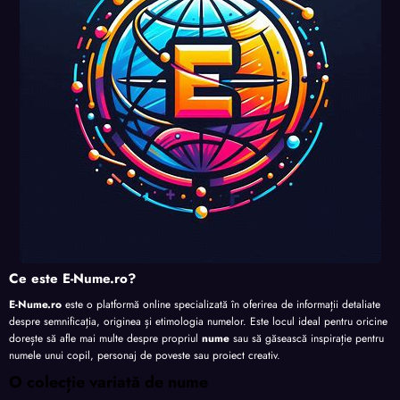
nalita
nalita
nalita
te
te
te
te
Ce este E-Nume.ro?
E-Nume.ro
este o platformă online specializată în oferirea de informații detaliate
despre semnificația, originea și etimologia numelor. Este locul ideal pentru oricine
dorește să afle mai multe despre propriul
nume
sau să găsească inspirație pentru
numele unui copil, personaj de poveste sau proiect creativ.
O colecție variată de nume