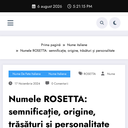
Sari
6 august 2026
5:21:16 PM
la
conținut
Prima pagină
Nume italiene
Numele ROSETTA: semnificație, origine, trăsături și personalitate
Nume De Fete Italiene
Nume Italiene
ROSETTA
Nume
17 Noiembrie 2024
0 Comentarii
Numele ROSETTA:
semnificație, origine,
trăsături și personalitate