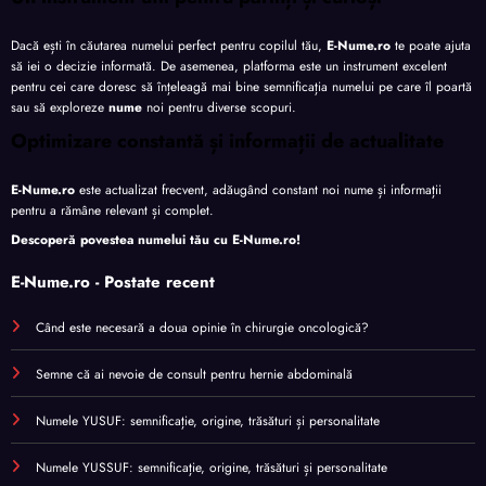
Dacă ești în căutarea numelui perfect pentru copilul tău,
E-Nume.ro
te poate ajuta
să iei o decizie informată. De asemenea, platforma este un instrument excelent
pentru cei care doresc să înțeleagă mai bine semnificația numelui pe care îl poartă
sau să exploreze
nume
noi pentru diverse scopuri.
Optimizare constantă și informații de actualitate
E-Nume.ro
este actualizat frecvent, adăugând constant noi nume și informații
pentru a rămâne relevant și complet.
Descoperă povestea numelui tău cu
E-Nume.ro
!
E-Nume.ro - Postate recent
Când este necesară a doua opinie în chirurgie oncologică?
Semne că ai nevoie de consult pentru hernie abdominală
Numele YUSUF: semnificație, origine, trăsături și personalitate
Numele YUSSUF: semnificație, origine, trăsături și personalitate