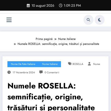
Sari
10 august 2026
1:09:26 PM
la
conținut
Prima pagină
Nume italiene
Numele ROSELLA: semnificație, origine, trăsături și personalitate
Nume De Fete Italiene
Nume Italiene
ROSELLA
Nume
17 Noiembrie 2024
0 Comentarii
Numele ROSELLA:
semnificație, origine,
trăsături și personalitate