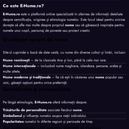
Ce este E-Nume.ro?
E-Nume.ro
este o platformă online specializată în oferirea de informații detaliate
despre semnificația, originea și etimologia numelor. Este locul ideal pentru oricine
dorește să afle mai multe despre propriul
nume
sau să găsească inspirație pentru
numele unui copil, personaj de poveste sau proiect creativ.
O colecție variată de nume
Site-ul cuprinde o bază de date vastă, cu nume din diverse culturi și limbi, inclusiv:
Nume românești
– de la clasicele Ana și Ion, până la cele mai rare.
Nume internaționale
– incluzând nume maghiare, islandeze, persane, arabe și
multe altele.
Nume moderne și tradiționale
– fie că ești în căutarea unui
nume
popular sau
unic, găsești opțiuni pentru orice preferință.
Semnificație și personalitate
Pe lângă etimologie,
E-Nume.ro
oferă informații despre:
Trăsăturile de personalitate
asociate fiecărui
nume
.
Simbolismul
și influența numelui asupra vieții individului.
Popularitatea
numelui în diferite regiuni și perioade de timp.
Un instrument util pentru părinți și curioși