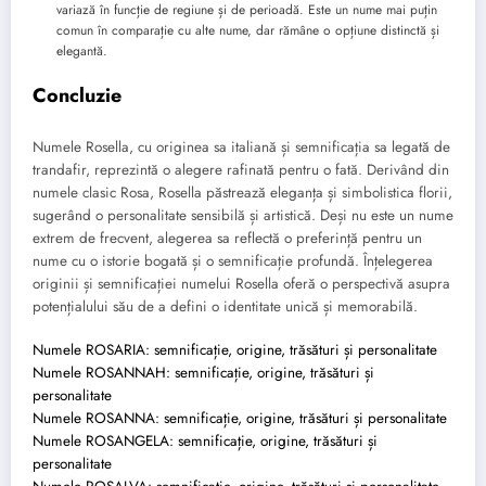
variază în funcție de regiune și de perioadă. Este un nume mai puțin
comun în comparație cu alte nume, dar rămâne o opțiune distinctă și
elegantă.
Concluzie
Numele Rosella, cu originea sa italiană și semnificația sa legată de
trandafir, reprezintă o alegere rafinată pentru o fată. Derivând din
numele clasic Rosa, Rosella păstrează eleganța și simbolistica florii,
sugerând o personalitate sensibilă și artistică. Deși nu este un nume
extrem de frecvent, alegerea sa reflectă o preferință pentru un
nume cu o istorie bogată și o semnificație profundă. Înțelegerea
originii și semnificației numelui Rosella oferă o perspectivă asupra
potențialului său de a defini o identitate unică și memorabilă.
Numele ROSARIA: semnificație, origine, trăsături și personalitate
Numele ROSANNAH: semnificație, origine, trăsături și
personalitate
Numele ROSANNA: semnificație, origine, trăsături și personalitate
Numele ROSANGELA: semnificație, origine, trăsături și
personalitate