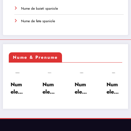
Nume de baieti spaniole
Nume de fete spaniole
Nume & Prenume
Num
Num
Num
Num
ele
ele
ele
ele
XSAY
URV
SRA
SOH
ARS
AKS
OSH
RAB:
A:
HA:
A:
semn
semn
semn
semn
ificați
ificați
ificați
ificați
e,