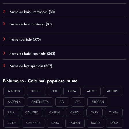
Nume de baieti românești
(88)
Nume de fete românești
(37)
Nume spaniole
(570)
Nume de baieti spaniole
(263)
Nume de fete spaniole
(307)
E-Nume.ro - Cele mai populare nume
ADRIANA
AILBHE
AKI
AKIRA
ALEXIS
ALEXUS
ANTONIA
ANTONIETTA
AOI
AYA
BROGAN
BÉLA
CALLISTO
CARLIN
CAROL
CARY
CLARA
CODY
CÆLESTIS
DARA
DORAN
DÁVID
DÓRA