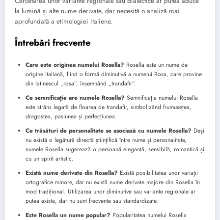
Cercetarea unor variante regionale sau dialectice ar putea aduce
la lumină și alte nume derivate, dar necesită o analiză mai
aprofundată a etimologiei italiene.
Întrebări frecvente
Care este originea numelui Rosella?
Rosella este un nume de
origine italiană, fiind o formă diminutivă a numelui Rosa, care provine
din latinescul „rosa”, însemnând „trandafir”.
Ce semnificație are numele Rosella?
Semnificația numelui Rosella
este strâns legată de floarea de trandafir, simbolizând frumusețea,
dragostea, pasiunea și perfecțiunea.
Ce trăsături de personalitate se asociază cu numele Rosella?
Deși
nu există o legătură directă științifică între nume și personalitate,
numele Rosella sugerează o persoană elegantă, sensibilă, romantică și
cu un spirit artistic.
Există nume derivate din Rosella?
Există posibilitatea unor variații
ortografice minore, dar nu există nume derivate majore din Rosella în
mod tradițional. Utilizarea unor diminutive sau variante regionale ar
putea exista, dar nu sunt frecvente sau standardizate.
Este Rosella un nume popular?
Popularitatea numelui Rosella