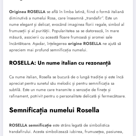
Originea ROSELLA
se află în limba latină, fiind o formă italiană
diminutivă a numelui Rosa, care înseamnă „trandafir”. Este un
nume elegant și delicat, evocând imaginea florii regale, simbol al
frumuseții și al purității. Popularitatea sa se datorează, în mare
măsură, asocierii cu această floare frumoasă și aromei sale
încântătoare. Așadar, înțelegerea
origine ROSELLA
ne ajută să
apreciem mai profund semnificația numelui.
ROSELLA: Un nume italian cu rezonanță
Ca nume italian, Rosella se bucură de o lungă tradiție și este încă
apreciat pentru sunetul său melodic și pentru semnificația sa
subtilă. Este un nume care transmite o senzație de finețe și
rafinament, potrivit pentru o personalitate delicată și fermecătoare.
Semnificația numelui Rosella
ROSELLA semnificație
este strâns legată de simbolistica
trandafirului. Acesta simbolizează iubirea, frumusețea, pasiunea,