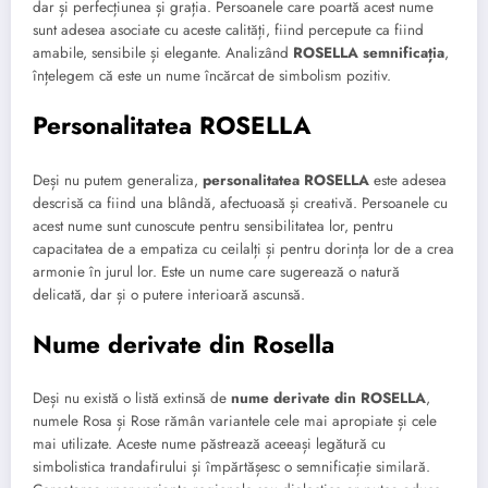
dar și perfecțiunea și grația. Persoanele care poartă acest nume
sunt adesea asociate cu aceste calități, fiind percepute ca fiind
amabile, sensibile și elegante. Analizând
ROSELLA semnificația
,
înțelegem că este un nume încărcat de simbolism pozitiv.
Personalitatea ROSELLA
Deși nu putem generaliza,
personalitatea ROSELLA
este adesea
descrisă ca fiind una blândă, afectuoasă și creativă. Persoanele cu
acest nume sunt cunoscute pentru sensibilitatea lor, pentru
capacitatea de a empatiza cu ceilalți și pentru dorința lor de a crea
armonie în jurul lor. Este un nume care sugerează o natură
delicată, dar și o putere interioară ascunsă.
Nume derivate din Rosella
Deși nu există o listă extinsă de
nume derivate din ROSELLA
,
numele Rosa și Rose rămân variantele cele mai apropiate și cele
mai utilizate. Aceste nume păstrează aceeași legătură cu
simbolistica trandafirului și împărtășesc o semnificație similară.