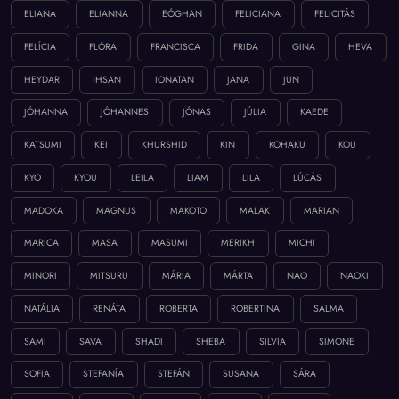
ELIANA
ELIANNA
EÓGHAN
FELICIANA
FELICITÁS
FELÍCIA
FLÓRA
FRANCISCA
FRIDA
GINA
HEVA
HEYDAR
IHSAN
IONATAN
JANA
JUN
JÓHANNA
JÓHANNES
JÓNAS
JÚLIA
KAEDE
KATSUMI
KEI
KHURSHID
KIN
KOHAKU
KOU
KYO
KYOU
LEILA
LIAM
LILA
LÚCÁS
MADOKA
MAGNUS
MAKOTO
MALAK
MARIAN
MARICA
MASA
MASUMI
MERIKH
MICHI
MINORI
MITSURU
MÁRIA
MÁRTA
NAO
NAOKI
NATÁLIA
RENÁTA
ROBERTA
ROBERTINA
SALMA
SAMI
SAVA
SHADI
SHEBA
SILVIA
SIMONE
SOFIA
STEFANÍA
STEFÁN
SUSANA
SÁRA