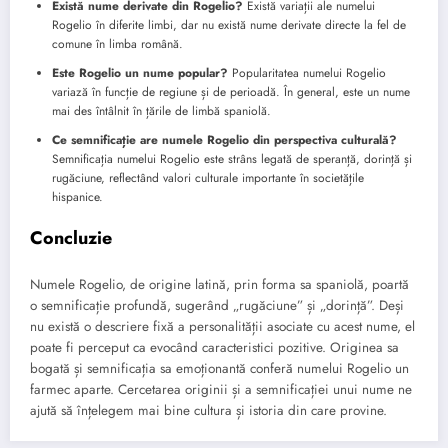
Există nume derivate din Rogelio?
Există variații ale numelui
Rogelio în diferite limbi, dar nu există nume derivate directe la fel de
comune în limba română.
Este Rogelio un nume popular?
Popularitatea numelui Rogelio
variază în funcție de regiune și de perioadă. În general, este un nume
mai des întâlnit în țările de limbă spaniolă.
Ce semnificație are numele Rogelio din perspectiva culturală?
Semnificația numelui Rogelio este strâns legată de speranță, dorință și
rugăciune, reflectând valori culturale importante în societățile
hispanice.
Concluzie
Numele Rogelio, de origine latină, prin forma sa spaniolă, poartă
o semnificație profundă, sugerând „rugăciune” și „dorință”. Deși
nu există o descriere fixă a personalității asociate cu acest nume, el
poate fi perceput ca evocând caracteristici pozitive. Originea sa
bogată și semnificația sa emoționantă conferă numelui Rogelio un
farmec aparte. Cercetarea originii și a semnificației unui nume ne
ajută să înțelegem mai bine cultura și istoria din care provine.