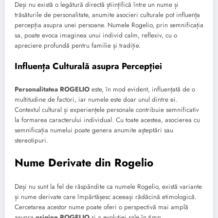
Deși nu există o legătură directă științifică între un nume și
trăsăturile de personalitate, anumite asocieri culturale pot influența
percepția asupra unei persoane. Numele Rogelio, prin semnificația
sa, poate evoca imaginea unui individ calm, reflexiv, cu o
apreciere profundă pentru familie și tradiție.
Influența Culturală asupra Percepției
Personalitatea ROGELIO
este, în mod evident, influențată de o
multitudine de factori, iar numele este doar unul dintre ei.
Contextul cultural și experiențele personale contribuie semnificativ
la formarea caracterului individual. Cu toate acestea, asocierea cu
semnificația numelui poate genera anumite așteptări sau
stereotipuri.
Nume Derivate din Rogelio
Deși nu sunt la fel de răspândite ca numele Rogelio, există variante
și nume derivate care împărtășesc aceeași rădăcină etimologică.
Cercetarea acestor nume poate oferi o perspectivă mai amplă
asupra
origine ROGELIO
și a evoluției sale în timp.