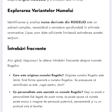
Explorarea Variantelor Numelui
Identificarea și analiza
nume derivate din ROGELIO
este un
subiect complex, necesitând o cercetare aprofundată în arhivele
onomastice. Lipsa unor date suficiente limitează extinderea acestei
secțiuni.
Întrebări frecvente
Aici găsiți răspunsuri la câteva întrebări frecvente despre numele
Rogelio:
Care este originea numelui Rogelio?
Originea numelui Rogelio este
latină, fiind forma spaniolă a numelui Rogelius. Se presupune că
semnificația sa este „rugat pentru, dorit”.
Ce personalitate este asociată cu numele Rogelio?
Deși nu există o
personalitate fixă legată de acest nume, se poate spune că numele
poate evoca o imagine de persoană puternică, perseverentă și cu un
profund simț al familiei.