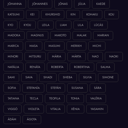
JÓHANNA
JÓHANNES
JÓNAS
JÚLIA
KAEDE
KATSUMI
KEI
KHURSHID
KIN
KOHAKU
KOU
KYO
KYOU
LEILA
LIAM
LILA
LÚCÁS
MADOKA
MAGNUS
MAKOTO
MALAK
MARIAN
MARICA
MASA
MASUMI
MERIKH
MICHI
MINORI
MITSURU
MÁRIA
MÁRTA
NAO
NAOKI
NATÁLIA
RENÁTA
ROBERTA
ROBERTINA
SALMA
SAMI
SAVA
SHADI
SHEBA
SILVIA
SIMONE
SOFIA
STEFANÍA
STEFÁN
SUSANA
SÁRA
TATIANA
TECLA
TEOFILA
TONIA
VALÉRIA
VIGGÓ
VIOLETA
VITALIA
XÉNIA
YASAMIN
ÁDÁM
ÁGOTA