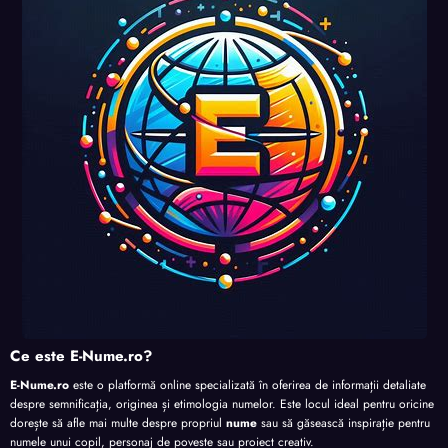
uri și
uri și
uri și
perso
perso
perso
perso
nalita
nalita
nalita
nalita
te
te
te
te
Ce este E-Nume.ro?
E-Nume.ro
este o platformă online specializată în oferirea de informații detaliate
despre semnificația, originea și etimologia numelor. Este locul ideal pentru oricine
dorește să afle mai multe despre propriul
nume
sau să găsească inspirație pentru
numele unui copil, personaj de poveste sau proiect creativ.