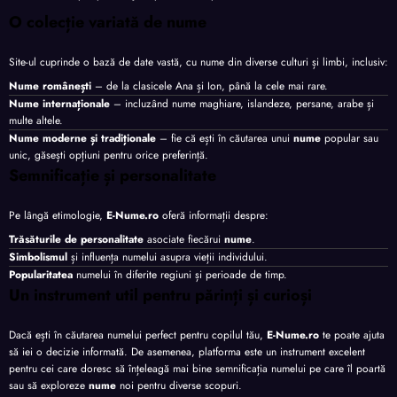
O colecție variată de nume
Site-ul cuprinde o bază de date vastă, cu nume din diverse culturi și limbi, inclusiv:
Nume românești
– de la clasicele Ana și Ion, până la cele mai rare.
Nume internaționale
– incluzând nume maghiare, islandeze, persane, arabe și
multe altele.
Nume moderne și tradiționale
– fie că ești în căutarea unui
nume
popular sau
unic, găsești opțiuni pentru orice preferință.
Semnificație și personalitate
Pe lângă etimologie,
E-Nume.ro
oferă informații despre:
Trăsăturile de personalitate
asociate fiecărui
nume
.
Simbolismul
și influența numelui asupra vieții individului.
Popularitatea
numelui în diferite regiuni și perioade de timp.
Un instrument util pentru părinți și curioși
Dacă ești în căutarea numelui perfect pentru copilul tău,
E-Nume.ro
te poate ajuta
să iei o decizie informată. De asemenea, platforma este un instrument excelent
pentru cei care doresc să înțeleagă mai bine semnificația numelui pe care îl poartă
sau să exploreze
nume
noi pentru diverse scopuri.