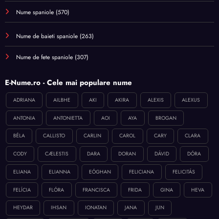
Nume spaniole
(570)
Nume de baieti spaniole
(263)
Nume de fete spaniole
(307)
E-Nume.ro - Cele mai populare nume
ADRIANA
AILBHE
AKI
AKIRA
ALEXIS
ALEXUS
ANTONIA
ANTONIETTA
AOI
AYA
BROGAN
BÉLA
CALLISTO
CARLIN
CAROL
CARY
CLARA
CODY
CÆLESTIS
DARA
DORAN
DÁVID
DÓRA
ELIANA
ELIANNA
EÓGHAN
FELICIANA
FELICITÁS
FELÍCIA
FLÓRA
FRANCISCA
FRIDA
GINA
HEVA
HEYDAR
IHSAN
IONATAN
JANA
JUN