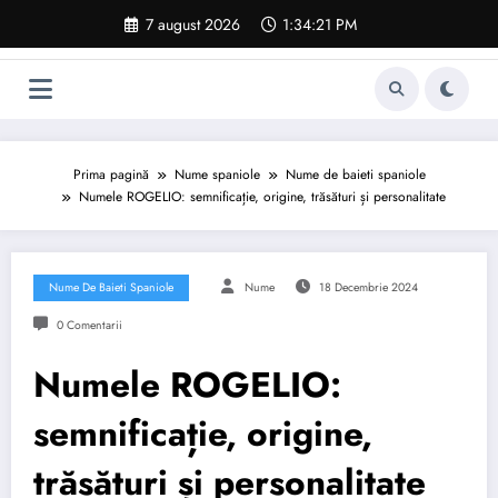
Sari
7 august 2026
1:34:22 PM
la
conținut
Prima pagină
Nume spaniole
Nume de baieti spaniole
Numele ROGELIO: semnificație, origine, trăsături și personalitate
Nume De Baieti Spaniole
Nume
18 Decembrie 2024
0 Comentarii
Numele ROGELIO:
semnificație, origine,
trăsături și personalitate