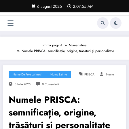
Sari
6 august 2026
2:07:56 AM
la
conținut
Prima pagină
Nume latine
Numele PRISCA: semnificație, origine, trăsături și personalitate
Nume De Fete Latinesti
Nume Latine
PRISCA
Nume
3 Iulie 2025
0 Comentarii
Numele PRISCA:
semnificație, origine,
trăsături și personalitate