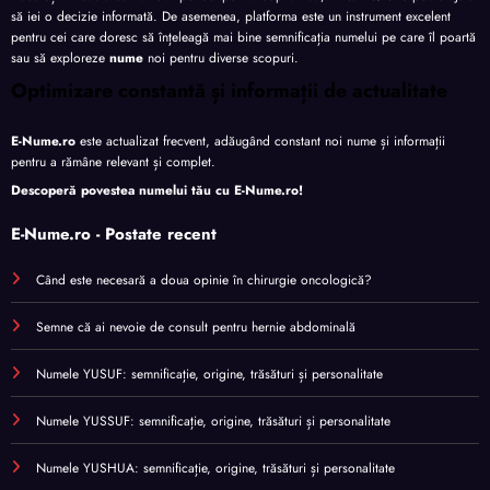
să iei o decizie informată. De asemenea, platforma este un instrument excelent
pentru cei care doresc să înțeleagă mai bine semnificația numelui pe care îl poartă
sau să exploreze
nume
noi pentru diverse scopuri.
Optimizare constantă și informații de actualitate
E-Nume.ro
este actualizat frecvent, adăugând constant noi nume și informații
pentru a rămâne relevant și complet.
Descoperă povestea numelui tău cu
E-Nume.ro
!
E-Nume.ro - Postate recent
Când este necesară a doua opinie în chirurgie oncologică?
Semne că ai nevoie de consult pentru hernie abdominală
Numele YUSUF: semnificație, origine, trăsături și personalitate
Numele YUSSUF: semnificație, origine, trăsături și personalitate
Numele YUSHUA: semnificație, origine, trăsături și personalitate