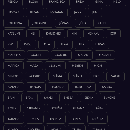
FELÍCIA
FLÓRA
FRANCISCA
FRIDA
GINA
HEVA
HEYDAR
IHSAN
IONATAN
JANA
JUN
JÓHANNA
JÓHANNES
JÓNAS
JÚLIA
KAEDE
KATSUMI
KEI
KHURSHID
KIN
KOHAKU
KOU
KYO
KYOU
LEILA
LIAM
LILA
LÚCÁS
MADOKA
MAGNUS
MAKOTO
MALAK
MARIAN
MARICA
MASA
MASUMI
MERIKH
MICHI
MINORI
MITSURU
MÁRIA
MÁRTA
NAO
NAOKI
NATÁLIA
RENÁTA
ROBERTA
ROBERTINA
SALMA
SAMI
SAVA
SHADI
SHEBA
SILVIA
SIMONE
SOFIA
STEFANÍA
STEFÁN
SUSANA
SÁRA
TATIANA
TECLA
TEOFILA
TONIA
VALÉRIA
VIGGÓ
VIOLETA
VITALIA
XÉNIA
YASAMIN