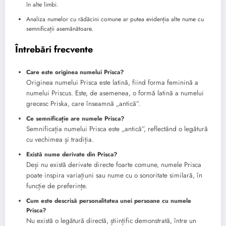
în alte limbi.
Analiza numelor cu rădăcini comune ar putea evidenția alte nume cu
semnificații asemănătoare.
Întrebări frecvente
Care este originea numelui Prisca?
Originea numelui Prisca este latină, fiind forma feminină a
numelui Priscus. Este, de asemenea, o formă latină a numelui
grecesc Priska, care înseamnă „antică”.
Ce semnificație are numele Prisca?
Semnificația numelui Prisca este „antică”, reflectând o legătură
cu vechimea și tradiția.
Există nume derivate din Prisca?
Deși nu există derivate directe foarte comune, numele Prisca
poate inspira variațiuni sau nume cu o sonoritate similară, în
funcție de preferințe.
Cum este descrisă personalitatea unei persoane cu numele
Prisca?
Nu există o legătură directă, științific demonstrată, între un