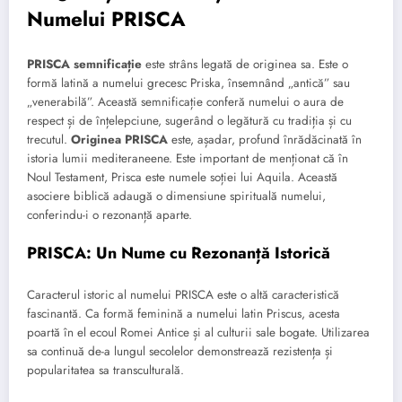
Numelui PRISCA
PRISCA semnificație
este strâns legată de originea sa. Este o
formă latină a numelui grecesc Priska, însemnând „antică” sau
„venerabilă”. Această semnificație conferă numelui o aura de
respect și de înțelepciune, sugerând o legătură cu tradiția și cu
trecutul.
Originea PRISCA
este, așadar, profund înrădăcinată în
istoria lumii mediteraneene. Este important de menționat că în
Noul Testament, Prisca este numele soției lui Aquila. Această
asociere biblică adaugă o dimensiune spirituală numelui,
conferindu-i o rezonanță aparte.
PRISCA: Un Nume cu Rezonanță Istorică
Caracterul istoric al numelui PRISCA este o altă caracteristică
fascinantă. Ca formă feminină a numelui latin Priscus, acesta
poartă în el ecoul Romei Antice și al culturii sale bogate. Utilizarea
sa continuă de-a lungul secolelor demonstrează rezistența și
popularitatea sa transculturală.