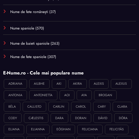
Nume de fete românești
(37)
Nume spaniole
(570)
Nume de baieti spaniole
(263)
Nume de fete spaniole
(307)
E-Nume.ro - Cele mai populare nume
ADRIANA
AILBHE
AKI
AKIRA
ALEXIS
ALEXUS
ANTONIA
ANTONIETTA
AOI
AYA
BROGAN
BÉLA
CALLISTO
CARLIN
CAROL
CARY
CLARA
CODY
CÆLESTIS
DARA
DORAN
DÁVID
DÓRA
ELIANA
ELIANNA
EÓGHAN
FELICIANA
FELICITÁS