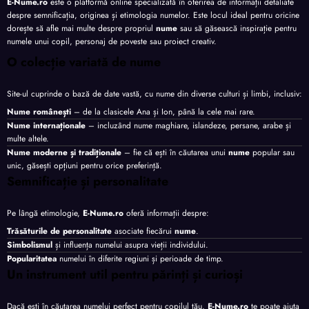
E-Nume.ro
este o platformă online specializată în oferirea de informații detaliate
despre semnificația, originea și etimologia numelor. Este locul ideal pentru oricine
dorește să afle mai multe despre propriul
nume
sau să găsească inspirație pentru
numele unui copil, personaj de poveste sau proiect creativ.
O colecție variată de nume
Site-ul cuprinde o bază de date vastă, cu nume din diverse culturi și limbi, inclusiv:
Nume românești
– de la clasicele Ana și Ion, până la cele mai rare.
Nume internaționale
– incluzând nume maghiare, islandeze, persane, arabe și
multe altele.
Nume moderne și tradiționale
– fie că ești în căutarea unui
nume
popular sau
unic, găsești opțiuni pentru orice preferință.
Semnificație și personalitate
Pe lângă etimologie,
E-Nume.ro
oferă informații despre:
Trăsăturile de personalitate
asociate fiecărui
nume
.
Simbolismul
și influența numelui asupra vieții individului.
Popularitatea
numelui în diferite regiuni și perioade de timp.
Un instrument util pentru părinți și curioși
Dacă ești în căutarea numelui perfect pentru copilul tău,
E-Nume.ro
te poate ajuta