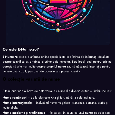
Ce este E-Nume.ro?
E-Nume.ro
este o platformă online specializată în oferirea de informații detaliate
despre semnificația, originea și etimologia numelor. Este locul ideal pentru oricine
dorește să afle mai multe despre propriul
nume
sau să găsească inspirație pentru
numele unui copil, personaj de poveste sau proiect creativ.
O colecție variată de nume
Site-ul cuprinde o bază de date vastă, cu nume din diverse culturi și limbi, inclusiv:
Nume românești
– de la clasicele Ana și Ion, până la cele mai rare.
Nume internaționale
– incluzând nume maghiare, islandeze, persane, arabe și
multe altele.
Nume moderne și tradiționale
– fie că ești în căutarea unui
nume
popular sau