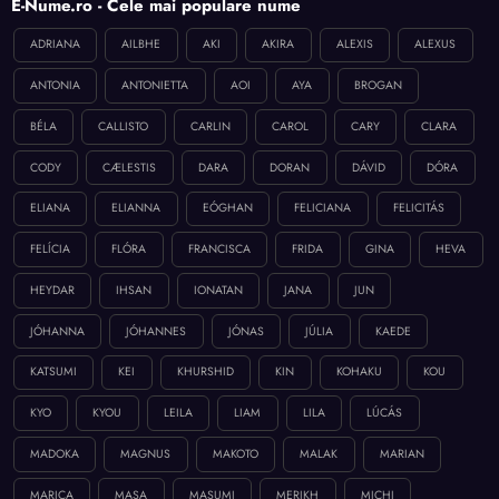
E-Nume.ro - Cele mai populare nume
ADRIANA
AILBHE
AKI
AKIRA
ALEXIS
ALEXUS
ANTONIA
ANTONIETTA
AOI
AYA
BROGAN
BÉLA
CALLISTO
CARLIN
CAROL
CARY
CLARA
CODY
CÆLESTIS
DARA
DORAN
DÁVID
DÓRA
ELIANA
ELIANNA
EÓGHAN
FELICIANA
FELICITÁS
FELÍCIA
FLÓRA
FRANCISCA
FRIDA
GINA
HEVA
HEYDAR
IHSAN
IONATAN
JANA
JUN
JÓHANNA
JÓHANNES
JÓNAS
JÚLIA
KAEDE
KATSUMI
KEI
KHURSHID
KIN
KOHAKU
KOU
KYO
KYOU
LEILA
LIAM
LILA
LÚCÁS
MADOKA
MAGNUS
MAKOTO
MALAK
MARIAN
MARICA
MASA
MASUMI
MERIKH
MICHI