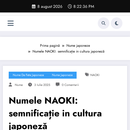
Sari
8 august 2026
8:22:37 PM
la
conținut
Prima pagină
Nume japoneze
Numele NAOKI: semnificație in cultura japoneză
Nume De Fete Japoneze
Nume Japoneze
NAOKI
Nume
3 Iulie 2025
0 Comentarii
Numele NAOKI:
semnificație in cultura
japoneză