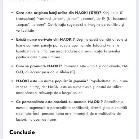
Care este originea kanji-urilor din NAOKI (直樹)?
Kanji-urile 直
(naosu/nao) înseamnă „drept”, „direct”, „corect”, iar 樹 (ki) înseamnă
„copac”, „arbore”. Combinația sugerează o imagine de echilibru și
verticalitate.
Există nume derivate din NAOKI?
Deși nu există derivări directe și
foarte comune, părinții pot adapta ușor numele, folosind variante
fonetice în alte limbi sau inspirându-se din semnificația kanji-urilor
pentru a crea nume similare.
Cum se pronunță NAOKI?
Pronunția este simplă și consistentă, NA-
O-KI, cu accent pe a doua silabă (O).
NAOKI este un nume popular în Japonia?
Popularitatea unui nume
variază în timp, dar NAOKI este un nume clasic și destul de utilizat,
menținându-și relevanța de-a lungul anilor.
Ce personalitate este asociată cu numele NAOKI?
Semnificația
numelui sugerează o personalitate echilibrată, directă și cu o anumită
stabilitate. Însă, personalitatea este influențată de o multitudine de
factori, nu doar de nume.
Concluzie