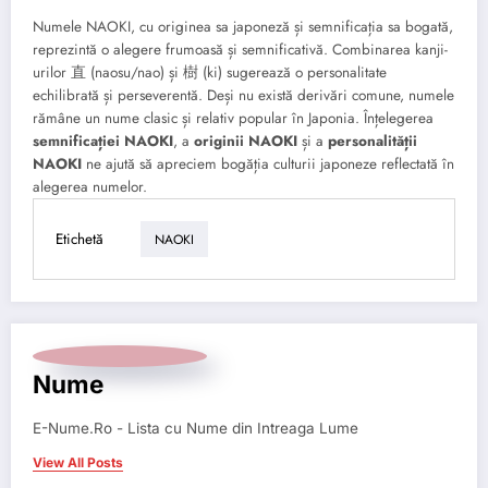
Numele NAOKI, cu originea sa japoneză și semnificația sa bogată,
reprezintă o alegere frumoasă și semnificativă. Combinarea kanji-
urilor 直 (naosu/nao) și 樹 (ki) sugerează o personalitate
echilibrată și perseverentă. Deși nu există derivări comune, numele
rămâne un nume clasic și relativ popular în Japonia. Înțelegerea
semnificației NAOKI
, a
originii NAOKI
și a
personalității
NAOKI
ne ajută să apreciem bogăția culturii japoneze reflectată în
alegerea numelor.
Etichetă
NAOKI
Nume
E-Nume.Ro - Lista cu Nume din Intreaga Lume
View All Posts