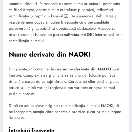
anumite trăsături. Persoanele cu acest nume ar putea fi percepute
ca fiind drepte, oneste și cu o moralitate puternică, reflectând
semnificația „drept” din kanji-ul 直. De asemenea, stabilitatea și
rezistența unui copac ar putea fi asociate cu o personalitate
perseverentă și capabilă să depășească obstacolele. Acestea sunt
doar speculații bazate pe
personalitatea NAOKI
interpretată prin
semnificația numelui.
Nume derivate din NAOKI
Din păcate, informațiile despre
nume derivate din NAOKI
sunt
limitate. Complexitatea și unicitatea kanji-urilor folosite pot face
dificilă crearea de variații directe. Cercetarea ulterioară ar putea
aduce la lumină variații regionale sau variante ortografice mai
puțin cunoscute.
După ce am explorat originea și semnificația numelui NAOKI, să
ne îndreptăm atenția către aspectele practice și curiozitățile legate
de acesta.
Întrebări frecvente