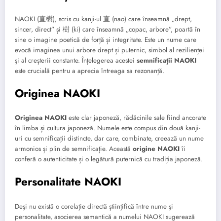
NAOKI (直樹), scris cu kanji-ul 直 (nao) care înseamnă „drept,
sincer, direct” și 樹 (ki) care înseamnă „copac, arbore”, poartă în
sine o imagine poetică de forță și integritate. Este un nume care
evocă imaginea unui arbore drept și puternic, simbol al rezilienței
și al creșterii constante. Înțelegerea acestei
semnificații NAOKI
este crucială pentru a aprecia întreaga sa rezonanță.
Originea NAOKI
Originea NAOKI
este clar japoneză, rădăcinile sale fiind ancorate
în limba și cultura japoneză. Numele este compus din două kanji-
uri cu semnificații distincte, dar care, combinate, creează un nume
armonios și plin de semnificație. Această
origine NAOKI
îi
conferă o autenticitate și o legătură puternică cu tradiția japoneză.
Personalitate NAOKI
Deși nu există o corelație directă științifică între nume și
personalitate, asocierea semantică a numelui NAOKI sugerează