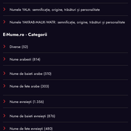
Numele YALA: semnificație, origine, trăsături și personalitate
Numele YAKRAB-MALIK-WATR: semnificație, origine, trăsături și personalitate
E-Nume.ro - Categorii
Diverse
(52)
Nume arabesti
(814)
Nume de baieti arabe
(510)
Nume de fete arabe
(303)
Nume evreiești
(1.356)
Nume de baieti evreiești
(876)
Nume de fete evreiești
(480)