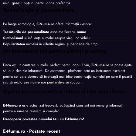
unic, găsești opțiuni pentru orice preferință.
Semnificație și personalitate
Pe lângă etimologie,
E-Nume.ro
oferă informații despre:
Trăsăturile de personalitate
asociate fiecărui
nume
.
Simbolismul
și influența numelui asupra vieții individului.
Popularitatea
numelui în diferite regiuni și perioade de timp.
Un instrument util pentru părinți și curioși
Dacă ești în căutarea numelui perfect pentru copilul tău,
E-Nume.ro
te poate ajuta
să iei o decizie informată. De asemenea, platforma este un instrument excelent
pentru cei care doresc să înțeleagă mai bine semnificația numelui pe care îl poartă
sau să exploreze
nume
noi pentru diverse scopuri.
Optimizare constantă și informații de actualitate
E-Nume.ro
este actualizat frecvent, adăugând constant noi nume și informații
pentru a rămâne relevant și complet.
Descoperă povestea numelui tău cu
E-Nume.ro
!
E-Nume.ro - Postate recent