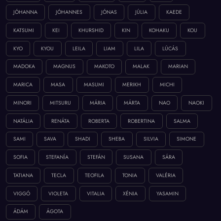
JÓHANNA
JÓHANNES
JÓNAS
JÚLIA
KAEDE
KATSUMI
KEI
KHURSHID
KIN
KOHAKU
KOU
KYO
KYOU
LEILA
LIAM
LILA
LÚCÁS
MADOKA
MAGNUS
MAKOTO
MALAK
MARIAN
MARICA
MASA
MASUMI
MERIKH
MICHI
MINORI
MITSURU
MÁRIA
MÁRTA
NAO
NAOKI
NATÁLIA
RENÁTA
ROBERTA
ROBERTINA
SALMA
SAMI
SAVA
SHADI
SHEBA
SILVIA
SIMONE
SOFIA
STEFANÍA
STEFÁN
SUSANA
SÁRA
TATIANA
TECLA
TEOFILA
TONIA
VALÉRIA
VIGGÓ
VIOLETA
VITALIA
XÉNIA
YASAMIN
ÁDÁM
ÁGOTA