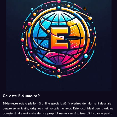
uri și
uri și
uri și
perso
perso
perso
perso
nalita
nalita
nalita
nalita
te
te
te
te
Ce este E-Nume.ro?
E-Nume.ro
este o platformă online specializată în oferirea de informații detaliate
despre semnificația, originea și etimologia numelor. Este locul ideal pentru oricine
dorește să afle mai multe despre propriul
nume
sau să găsească inspirație pentru