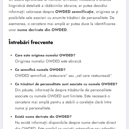
lingvistică detaliată a rădăcinilor ebraice, ar putea dezvălui
informații valoroase despre
OWDED semnificație
, originea sa și
posibilele sale asocieri cu anumite trăsături de personalitate. De
asemenea, o cercetare mai amplă ar putea duce la identificarea
unor
nume derivate din OWDED
.
Întrebări frecvente
Care este originea numelui OWDED?
Originea numelui OWDED este ebraică.
Ce semnifică numele OWDED?
OWDED semnifică „restaurare” sau „cel care restaurează”.
Ce trăsături de personalitate sunt asociate cu numele OWDED?
Din păcate, informațiile despre trăsăturile de personalitate
asociate cu numele OWDED sunt limitate. Este necesară o
cercetare mai amplă pentru a stabili o corelație clară între
nume și personalitate.
Există nume derivate din OWDED?
Nu există informații disponibile despre nume derivate direct
din OWDED. Este posibil ca variații ortografice sau adaptări