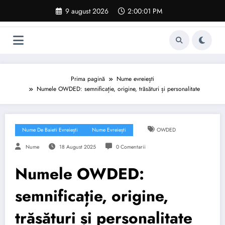
Sari
9 august 2026
2:00:01 PM
la
conținut
Prima pagină
Nume evreiești
Numele OWDED: semnificație, origine, trăsături și personalitate
Nume De Baieti Evreiești
Nume Evreiești
OWDED
Nume
18 August 2025
0 Comentarii
Numele OWDED:
semnificație, origine,
trăsături și personalitate