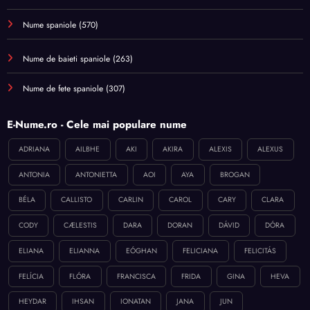
Nume spaniole
(570)
Nume de baieti spaniole
(263)
Nume de fete spaniole
(307)
E-Nume.ro - Cele mai populare nume
ADRIANA
AILBHE
AKI
AKIRA
ALEXIS
ALEXUS
ANTONIA
ANTONIETTA
AOI
AYA
BROGAN
BÉLA
CALLISTO
CARLIN
CAROL
CARY
CLARA
CODY
CÆLESTIS
DARA
DORAN
DÁVID
DÓRA
ELIANA
ELIANNA
EÓGHAN
FELICIANA
FELICITÁS
FELÍCIA
FLÓRA
FRANCISCA
FRIDA
GINA
HEVA
HEYDAR
IHSAN
IONATAN
JANA
JUN