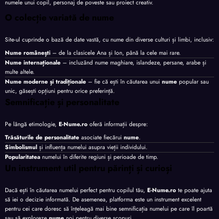
numele unui copil, personaj de poveste sau proiect creativ.
O colecție variată de nume
Site-ul cuprinde o bază de date vastă, cu nume din diverse culturi și limbi, inclusiv:
Nume românești
– de la clasicele Ana și Ion, până la cele mai rare.
Nume internaționale
– incluzând nume maghiare, islandeze, persane, arabe și
multe altele.
Nume moderne și tradiționale
– fie că ești în căutarea unui
nume
popular sau
unic, găsești opțiuni pentru orice preferință.
Semnificație și personalitate
Pe lângă etimologie,
E-Nume.ro
oferă informații despre:
Trăsăturile de personalitate
asociate fiecărui
nume
.
Simbolismul
și influența numelui asupra vieții individului.
Popularitatea
numelui în diferite regiuni și perioade de timp.
Un instrument util pentru părinți și curioși
Dacă ești în căutarea numelui perfect pentru copilul tău,
E-Nume.ro
te poate ajuta
să iei o decizie informată. De asemenea, platforma este un instrument excelent
pentru cei care doresc să înțeleagă mai bine semnificația numelui pe care îl poartă
sau să exploreze
nume
noi pentru diverse scopuri.