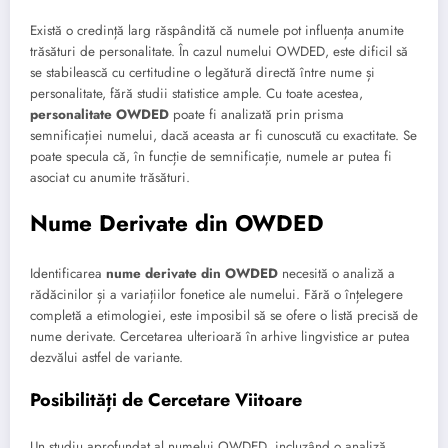
Există o credință larg răspândită că numele pot influența anumite
trăsături de personalitate. În cazul numelui OWDED, este dificil să
se stabilească cu certitudine o legătură directă între nume și
personalitate, fără studii statistice ample. Cu toate acestea,
personalitate OWDED
poate fi analizată prin prisma
semnificației numelui, dacă aceasta ar fi cunoscută cu exactitate. Se
poate specula că, în funcție de semnificație, numele ar putea fi
asociat cu anumite trăsături.
Nume Derivate din OWDED
Identificarea
nume derivate din OWDED
necesită o analiză a
rădăcinilor și a variațiilor fonetice ale numelui. Fără o înțelegere
completă a etimologiei, este imposibil să se ofere o listă precisă de
nume derivate. Cercetarea ulterioară în arhive lingvistice ar putea
dezvălui astfel de variante.
Posibilități de Cercetare Viitoare
Un studiu aprofundat al numelui OWDED, incluzând o analiză