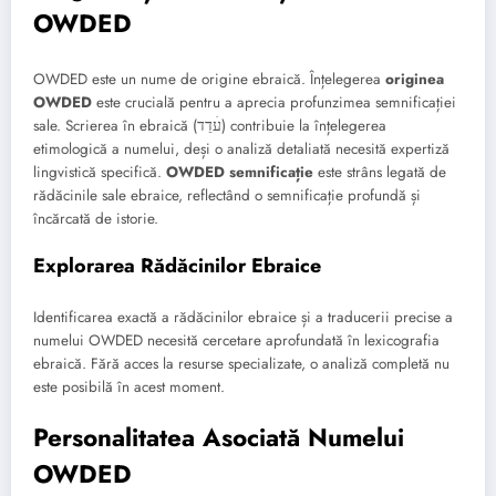
OWDED
OWDED este un nume de origine ebraică. Înțelegerea
originea
OWDED
este crucială pentru a aprecia profunzimea semnificației
sale. Scrierea în ebraică (עׄדֵד) contribuie la înțelegerea
etimologică a numelui, deși o analiză detaliată necesită expertiză
lingvistică specifică.
OWDED semnificație
este strâns legată de
rădăcinile sale ebraice, reflectând o semnificație profundă și
încărcată de istorie.
Explorarea Rădăcinilor Ebraice
Identificarea exactă a rădăcinilor ebraice și a traducerii precise a
numelui OWDED necesită cercetare aprofundată în lexicografia
ebraică. Fără acces la resurse specializate, o analiză completă nu
este posibilă în acest moment.
Personalitatea Asociată Numelui
OWDED