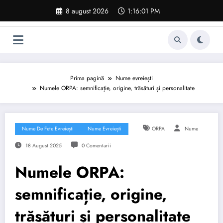
Sari
8 august 2026
1:16:02 PM
la
conținut
Prima pagină
Nume evreiești
Numele ORPA: semnificație, origine, trăsături și personalitate
Nume De Fete Evreiești
Nume Evreiești
ORPA
Nume
18 August 2025
0 Comentarii
Numele ORPA:
semnificație, origine,
trăsături și personalitate