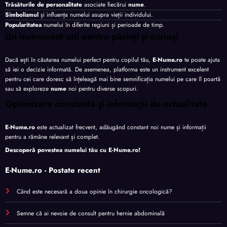
Trăsăturile de personalitate
asociate fiecărui
nume
.
Simbolismul
și influența numelui asupra vieții individului.
Popularitatea
numelui în diferite regiuni și perioade de timp.
Un instrument util pentru părinți și curioși
Dacă ești în căutarea numelui perfect pentru copilul tău,
E-Nume.ro
te poate ajuta
să iei o decizie informată. De asemenea, platforma este un instrument excelent
pentru cei care doresc să înțeleagă mai bine semnificația numelui pe care îl poartă
sau să exploreze
nume
noi pentru diverse scopuri.
Optimizare constantă și informații de actualitate
E-Nume.ro
este actualizat frecvent, adăugând constant noi nume și informații
pentru a rămâne relevant și complet.
Descoperă povestea numelui tău cu
E-Nume.ro
!
E-Nume.ro - Postate recent
Când este necesară a doua opinie în chirurgie oncologică?
Semne că ai nevoie de consult pentru hernie abdominală