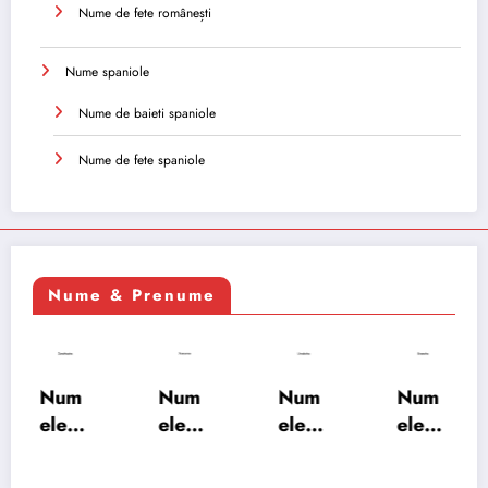
Nume de fete românești
Nume spaniole
Nume de baieti spaniole
Nume de fete spaniole
Nume & Prenume
Num
Num
Num
Num
ele
ele
ele
ele
XSAY
URV
SRA
SOH
ARS
AKS
OSH
RAB: