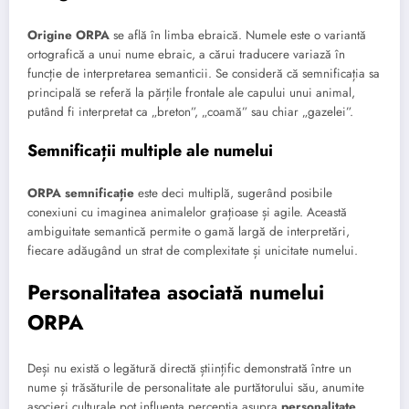
Origine ORPA
se află în limba ebraică. Numele este o variantă
ortografică a unui nume ebraic, a cărui traducere variază în
funcție de interpretarea semanticii. Se consideră că semnificația sa
principală se referă la părțile frontale ale capului unui animal,
putând fi interpretat ca „breton”, „coamă” sau chiar „gazelei”.
Semnificații multiple ale numelui
ORPA semnificație
este deci multiplă, sugerând posibile
conexiuni cu imaginea animalelor grațioase și agile. Această
ambiguitate semantică permite o gamă largă de interpretări,
fiecare adăugând un strat de complexitate și unicitate numelui.
Personalitatea asociată numelui
ORPA
Deși nu există o legătură directă științific demonstrată între un
nume și trăsăturile de personalitate ale purtătorului său, anumite
asocieri culturale pot influența percepția asupra
personalitate