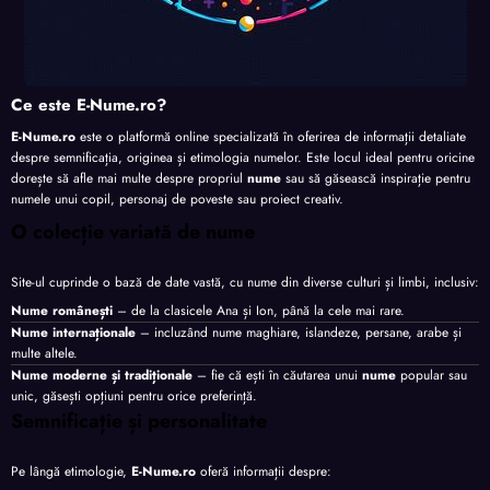
Ce este E-Nume.ro?
E-Nume.ro
este o platformă online specializată în oferirea de informații detaliate
despre semnificația, originea și etimologia numelor. Este locul ideal pentru oricine
dorește să afle mai multe despre propriul
nume
sau să găsească inspirație pentru
numele unui copil, personaj de poveste sau proiect creativ.
O colecție variată de nume
Site-ul cuprinde o bază de date vastă, cu nume din diverse culturi și limbi, inclusiv:
Nume românești
– de la clasicele Ana și Ion, până la cele mai rare.
Nume internaționale
– incluzând nume maghiare, islandeze, persane, arabe și
multe altele.
Nume moderne și tradiționale
– fie că ești în căutarea unui
nume
popular sau
unic, găsești opțiuni pentru orice preferință.
Semnificație și personalitate
Pe lângă etimologie,
E-Nume.ro
oferă informații despre: