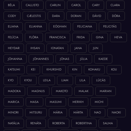
BÉLA
CALLISTO
CARLIN
CAROL
CARY
CLARA
CODY
CÆLESTIS
DARA
DORAN
DÁVID
DÓRA
ELIANA
ELIANNA
EÓGHAN
FELICIANA
FELICITÁS
FELÍCIA
FLÓRA
FRANCISCA
FRIDA
GINA
HEVA
HEYDAR
IHSAN
IONATAN
JANA
JUN
JÓHANNA
JÓHANNES
JÓNAS
JÚLIA
KAEDE
KATSUMI
KEI
KHURSHID
KIN
KOHAKU
KOU
KYO
KYOU
LEILA
LIAM
LILA
LÚCÁS
MADOKA
MAGNUS
MAKOTO
MALAK
MARIAN
MARICA
MASA
MASUMI
MERIKH
MICHI
MINORI
MITSURU
MÁRIA
MÁRTA
NAO
NAOKI
NATÁLIA
RENÁTA
ROBERTA
ROBERTINA
SALMA