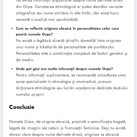
Nu există informații disponibile despre nume derivate direct
din Orpa. Cercetarea etimologică ar putea dezvălui variante
ortografice sau nume similare în alte limbi, dar acest lucru
necesită o analiză mai aprofundată.
Cum se reflectă originea ebraică în personalitatea celor care
poartă numele Orpa?
Nu există o legătură directă științific dovedită între originea
unui nume și trăsăturile de personalitate ale purtătorului.
Personalitatea este o combinație complexă de factori genetici și
de mediu.
Unde pot găsi mai multe informații despre numele Orpa?
Pentru informații suplimentare, se recomandă consultarea unor
surse specializate în etimologie și onomastică, precum
dicționare etimologice sau lucrări academice dedicate studiului
numelor proprii.
Concluzie
Numele Orpa, de origine ebraică, prezintă o semnificație bogată,
legată de imagini ale naturii și frumuseții feminine. Deși nu există
dovezi clare despre nume derivate direct, originea sa ebraică