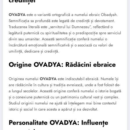
credinței
OVADYA
este o variantă ortografică a numelui ebraic Obadyah.
Semnificația sa profundă este legată de credință și devotament.
Traducerea literală este „servitorul lui Dumnezeu”, reflectând o
legătură puternică cu spiritualitatea și o predispoziție spre serviciul
divin sau umanitar. Această semnificație conferă numelui o
încărcătură emoțională semnificativă și o asociază cu valori de
umilință, dedicare și credință.
Origine OVADYA: Rădăcini ebraice
Originea numelui
OVADYA
este indiscutabil ebraică. Numele își
are rădăcinile în cultura și tradiția evreiască, unde a fost folosit de-
a lungul secolelor. Această origine conferă numelui o istorie bogată
și o conexiune puternică cu un patrimoniu cultural vast și complex.
Studiul originii numelui ne ajută să înțelegem mai bine contextul
istoric și social în care acesta a apărut și s-a dezvoltat.
Personalitate OVADYA: Influențe