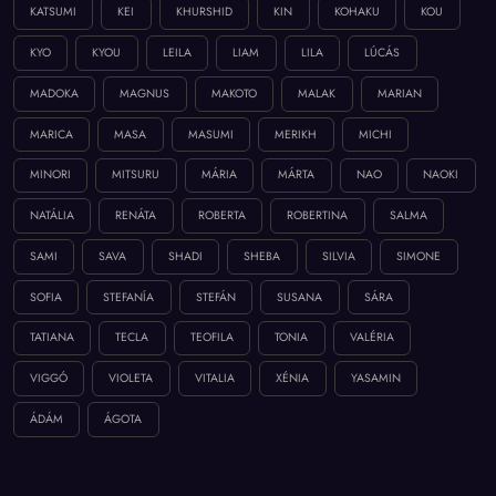
KATSUMI
KEI
KHURSHID
KIN
KOHAKU
KOU
KYO
KYOU
LEILA
LIAM
LILA
LÚCÁS
MADOKA
MAGNUS
MAKOTO
MALAK
MARIAN
MARICA
MASA
MASUMI
MERIKH
MICHI
MINORI
MITSURU
MÁRIA
MÁRTA
NAO
NAOKI
NATÁLIA
RENÁTA
ROBERTA
ROBERTINA
SALMA
SAMI
SAVA
SHADI
SHEBA
SILVIA
SIMONE
SOFIA
STEFANÍA
STEFÁN
SUSANA
SÁRA
TATIANA
TECLA
TEOFILA
TONIA
VALÉRIA
VIGGÓ
VIOLETA
VITALIA
XÉNIA
YASAMIN
ÁDÁM
ÁGOTA