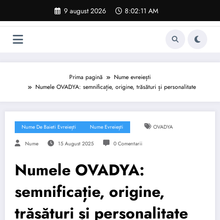
Sari
9 august 2026
8:02:12 AM
la
conținut
Prima pagină
Nume evreiești
Numele OVADYA: semnificație, origine, trăsături și personalitate
Nume De Baieti Evreiești
Nume Evreiești
OVADYA
Nume
15 August 2025
0 Comentarii
Numele OVADYA:
semnificație, origine,
trăsături și personalitate