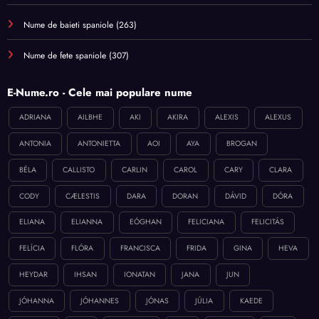
Nume de baieti spaniole
(263)
Nume de fete spaniole
(307)
E-Nume.ro - Cele mai populare nume
ADRIANA
AILBHE
AKI
AKIRA
ALEXIS
ALEXUS
ANTONIA
ANTONIETTA
AOI
AYA
BROGAN
BÉLA
CALLISTO
CARLIN
CAROL
CARY
CLARA
CODY
CÆLESTIS
DARA
DORAN
DÁVID
DÓRA
ELIANA
ELIANNA
EÓGHAN
FELICIANA
FELICITÁS
FELÍCIA
FLÓRA
FRANCISCA
FRIDA
GINA
HEVA
HEYDAR
IHSAN
IONATAN
JANA
JUN
JÓHANNA
JÓHANNES
JÓNAS
JÚLIA
KAEDE