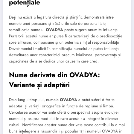
potențiale
Deși nu există o legătură directă și științific demonstrată între
numele unei persoane și trăsăturile sale de personalitate,
semnificația numelui
OVADYA
poate sugera anumite influențe.
Purtătorii acestui nume ar putea fi caracterizați de o predispoziție
spre altruism, compasiune și un puternic simț al responsabilității.
Devotamentul implicit în semnificația numelui ar putea influența
dezvoltarea unor caracteristici precum loialitatea, perseverența și
capacitatea de a se dedica unor cauze în care cred.
Nume derivate din OVADYA:
Variante și adaptări
De-a lungul timpului, numele
OVADYA
a putut suferi diferite
adaptări și variații ortografice în funcție de regiune și limbă.
Cercetarea acestor variante oferă o perspectivă asupra evoluției
numelui și asupra modului în care acesta s-a integrat în diverse
culturi. Identificarea acestor nume derivate poate contribui la o mai
bună înțelegere a răspândirii și popularității numelui OVADYA în