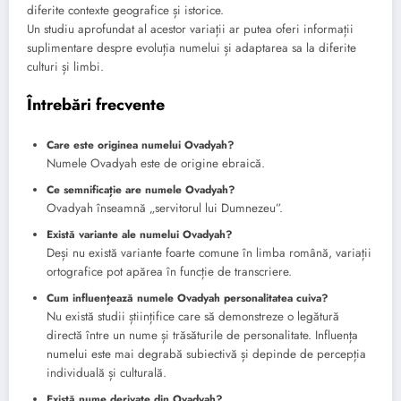
diferite contexte geografice și istorice.
Un studiu aprofundat al acestor variații ar putea oferi informații
suplimentare despre evoluția numelui și adaptarea sa la diferite
culturi și limbi.
Întrebări frecvente
Care este originea numelui Ovadyah?
Numele Ovadyah este de origine ebraică.
Ce semnificație are numele Ovadyah?
Ovadyah înseamnă „servitorul lui Dumnezeu”.
Există variante ale numelui Ovadyah?
Deși nu există variante foarte comune în limba română, variații
ortografice pot apărea în funcție de transcriere.
Cum influențează numele Ovadyah personalitatea cuiva?
Nu există studii științifice care să demonstreze o legătură
directă între un nume și trăsăturile de personalitate. Influența
numelui este mai degrabă subiectivă și depinde de percepția
individuală și culturală.
Există nume derivate din Ovadyah?