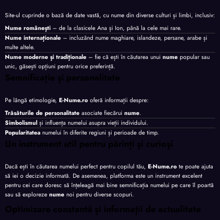
Site-ul cuprinde o bază de date vastă, cu nume din diverse culturi și limbi, inclusiv:
Nume românești
– de la clasicele Ana și Ion, până la cele mai rare.
Nume internaționale
– incluzând nume maghiare, islandeze, persane, arabe și
multe altele.
Nume moderne și tradiționale
– fie că ești în căutarea unui
nume
popular sau
unic, găsești opțiuni pentru orice preferință.
Semnificație și personalitate
Pe lângă etimologie,
E-Nume.ro
oferă informații despre:
Trăsăturile de personalitate
asociate fiecărui
nume
.
Simbolismul
și influența numelui asupra vieții individului.
Popularitatea
numelui în diferite regiuni și perioade de timp.
Un instrument util pentru părinți și curioși
Dacă ești în căutarea numelui perfect pentru copilul tău,
E-Nume.ro
te poate ajuta
să iei o decizie informată. De asemenea, platforma este un instrument excelent
pentru cei care doresc să înțeleagă mai bine semnificația numelui pe care îl poartă
sau să exploreze
nume
noi pentru diverse scopuri.
Optimizare constantă și informații de actualitate