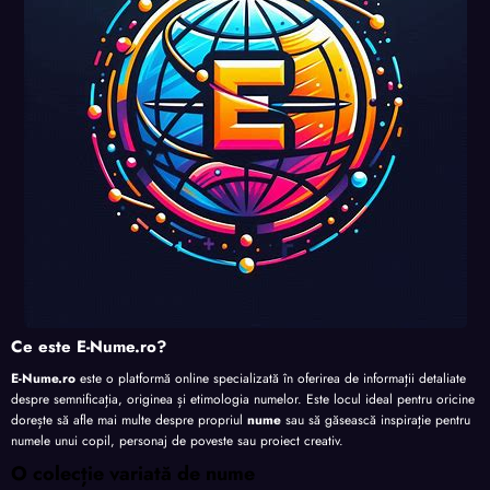
nalita
nalita
nalita
te
te
te
te
Ce este E-Nume.ro?
E-Nume.ro
este o platformă online specializată în oferirea de informații detaliate
despre semnificația, originea și etimologia numelor. Este locul ideal pentru oricine
dorește să afle mai multe despre propriul
nume
sau să găsească inspirație pentru
numele unui copil, personaj de poveste sau proiect creativ.
O colecție variată de nume