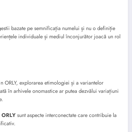
estii bazate pe semnificația numelui și nu o definiție
periențele individuale și mediul înconjurător joacă un rol
in ORLY, explorarea etimologiei și a variantelor
ată în arhivele onomastice ar putea dezvălui variațiuni
e.
e ORLY
sunt aspecte interconectate care contribuie la
ficativ.