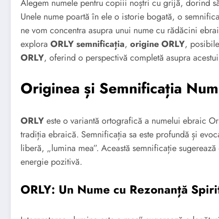
Alegem numele pentru copiii noștri cu grijă, dorind să
Unele nume poartă în ele o istorie bogată, o semnifica
ne vom concentra asupra unui nume cu rădăcini ebraic
explora
ORLY semnificația
,
origine ORLY
, posibil
ORLY
, oferind o perspectivă completă asupra acestu
Originea și Semnificația Nu
ORLY
este o variantă ortografică a numelui ebraic Or
tradiția ebraică. Semnificația sa este profundă și evoc
liberă, „lumina mea”. Această semnificație sugerează o
energie pozitivă.
ORLY: Un Nume cu Rezonanță Spiri