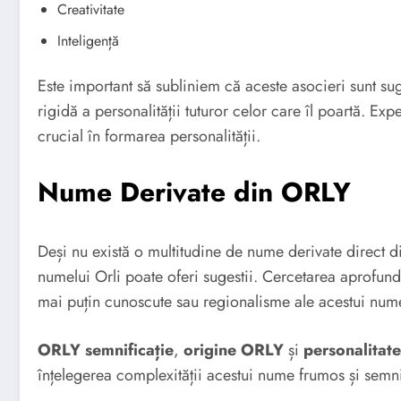
Creativitate
Inteligență
Este important să subliniem că aceste asocieri sunt sug
rigidă a personalității tuturor celor care îl poartă. Ex
crucial în formarea personalității.
Nume Derivate din ORLY
Deși nu există o multitudine de nume derivate direct d
numelui Orli poate oferi sugestii. Cercetarea aprofund
mai puțin cunoscute sau regionalisme ale acestui num
ORLY semnificație
,
origine ORLY
și
personalitat
înțelegerea complexității acestui nume frumos și semni