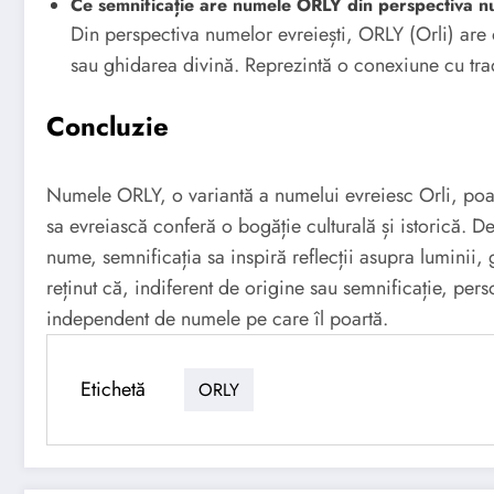
Ce semnificație are numele ORLY din perspectiva n
Din perspectiva numelor evreiești, ORLY (Orli) are 
sau ghidarea divină. Reprezintă o conexiune cu tradi
Concluzie
Numele ORLY, o variantă a numelui evreiesc Orli, poa
sa evreiască conferă o bogăție culturală și istorică. De
nume, semnificația sa inspiră reflecții asupra luminii, 
reținut că, indiferent de origine sau semnificație, pers
independent de numele pe care îl poartă.
Etichetă
ORLY