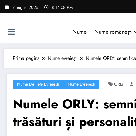
Sari
7 august 2026
8:14:09 PM
la
conținut
Nume
Nume românești
Prima pagină
Nume evreiești
Numele ORLY: semnificație
Nume De Fete Evreiești
Nume Evreiești
ORLY
Numele ORLY: semnifi
trăsături și personali