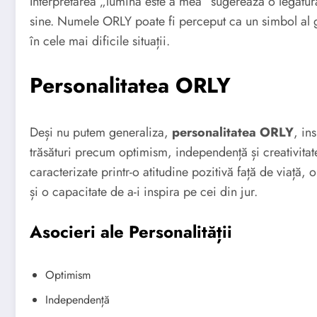
Interpretarea „lumina este a mea” sugerează o legătură
sine. Numele ORLY poate fi perceput ca un simbol al ghid
în cele mai dificile situații.
Personalitatea ORLY
Deși nu putem generaliza,
personalitatea ORLY
, in
trăsături precum optimism, independență și creativitat
caracterizate printr-o atitudine pozitivă față de viață,
și o capacitate de a-i inspira pe cei din jur.
Asocieri ale Personalității
Optimism
Independență