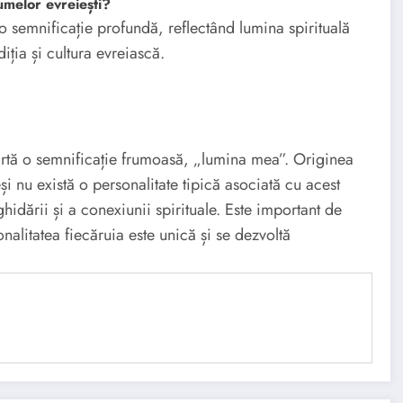
umelor evreiești?
o semnificație profundă, reflectând lumina spirituală
ția și cultura evreiască.
rtă o semnificație frumoasă, „lumina mea”. Originea
și nu există o personalitate tipică asociată cu acest
ghidării și a conexiunii spirituale. Este important de
onalitatea fiecăruia este unică și se dezvoltă