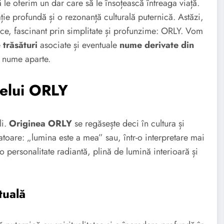
 le oferim un dar care să le însoțească întreaga viață.
ție profundă și o rezonanță culturală puternică. Astăzi,
e, fascinant prin simplitate și profunzime: ORLY. Vom
e
trăsături
asociate și eventuale
nume derivate din
i nume aparte.
melui ORLY
li.
Originea ORLY
se regăsește deci în cultura și
atoare: „lumina este a mea” sau, într-o interpretare mai
 personalitate radiantă, plină de lumină interioară și
tuală