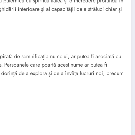
 puternică cu spiritualitatea și o încredere profundă în
ării interioare și al capacității de a străluci chiar și
spirată de semnificația numelui, ar putea fi asociată cu
e. Persoanele care poartă acest nume ar putea fi
 o dorință de a explora și de a învăța lucruri noi, precum