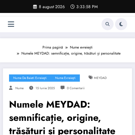
Sari
8 august 2026
3:33:59 PM
la
conținut
Prima pagină
Nume evreiești
Numele MEYDAD: semnificație, origine, trăsături și personalitate
Nume De Baieti Evreiești
Nume Evreiești
MEYDAD
Nume
15 Iunie 2025
0 Comentarii
Numele MEYDAD:
semnificație, origine,
trăsături și personalitate