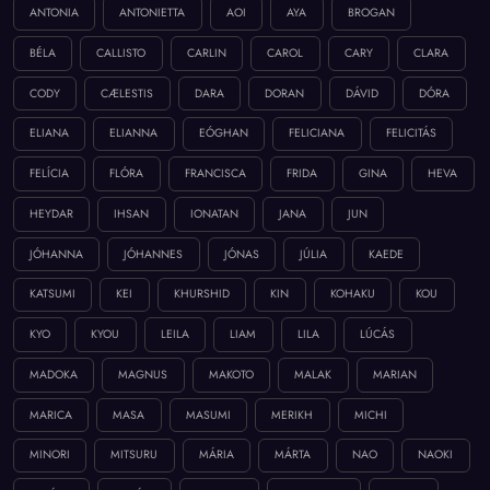
ANTONIA
ANTONIETTA
AOI
AYA
BROGAN
BÉLA
CALLISTO
CARLIN
CAROL
CARY
CLARA
CODY
CÆLESTIS
DARA
DORAN
DÁVID
DÓRA
ELIANA
ELIANNA
EÓGHAN
FELICIANA
FELICITÁS
FELÍCIA
FLÓRA
FRANCISCA
FRIDA
GINA
HEVA
HEYDAR
IHSAN
IONATAN
JANA
JUN
JÓHANNA
JÓHANNES
JÓNAS
JÚLIA
KAEDE
KATSUMI
KEI
KHURSHID
KIN
KOHAKU
KOU
KYO
KYOU
LEILA
LIAM
LILA
LÚCÁS
MADOKA
MAGNUS
MAKOTO
MALAK
MARIAN
MARICA
MASA
MASUMI
MERIKH
MICHI
MINORI
MITSURU
MÁRIA
MÁRTA
NAO
NAOKI