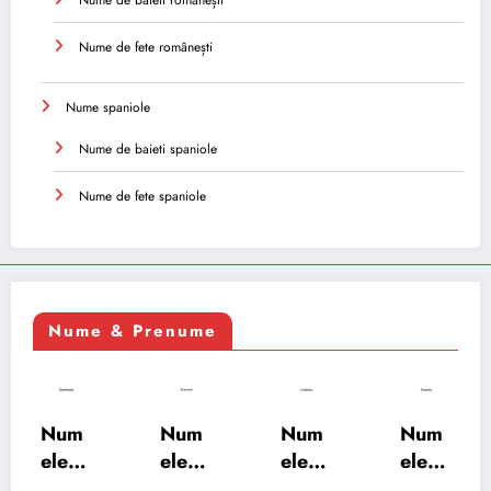
Nume de baieti românești
Nume de fete românești
Nume spaniole
Nume de baieti spaniole
Nume de fete spaniole
Nume & Prenume
Num
Num
Num
Num
ele
ele
ele
ele
XSAY
URV
SRA
SOH