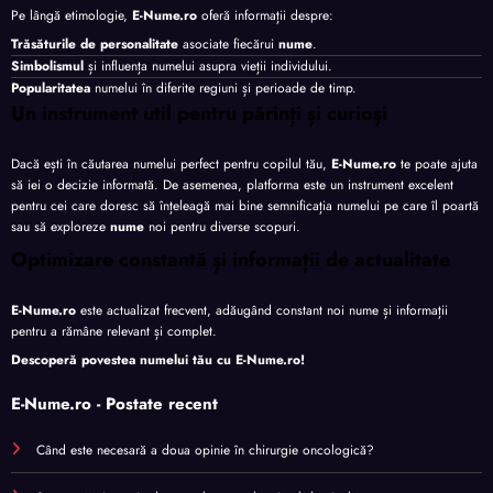
Pe lângă etimologie,
E-Nume.ro
oferă informații despre:
Trăsăturile de personalitate
asociate fiecărui
nume
.
Simbolismul
și influența numelui asupra vieții individului.
Popularitatea
numelui în diferite regiuni și perioade de timp.
Un instrument util pentru părinți și curioși
Dacă ești în căutarea numelui perfect pentru copilul tău,
E-Nume.ro
te poate ajuta
să iei o decizie informată. De asemenea, platforma este un instrument excelent
pentru cei care doresc să înțeleagă mai bine semnificația numelui pe care îl poartă
sau să exploreze
nume
noi pentru diverse scopuri.
Optimizare constantă și informații de actualitate
E-Nume.ro
este actualizat frecvent, adăugând constant noi nume și informații
pentru a rămâne relevant și complet.
Descoperă povestea numelui tău cu
E-Nume.ro
!
E-Nume.ro - Postate recent
Când este necesară a doua opinie în chirurgie oncologică?