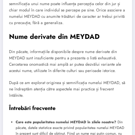
semnificația unui nume poate influența percepția celor din jur și
chiar modul în care individul se percepe pe sine. Orice asociere a
numelui MEYDAD cu anumite trăsături de caracter ar trebui privită
cu precauție, fără a generaliza.
Nume derivate din MEYDAD
Din păcate, informațiile disponibile despre nume derivate din
MEYDAD sunt insuficiente pentru a prezenta o listă exhaustivă.
Cercetarea onomastică mai amplă ar putea dezvălui variante ale
acestui nume, utilizate în diferite culturi sau perioade istorice.
După ce am explorat originea și semnificația numelui MEYDAD, să
ne îndreptăm atenția către aspectele mai practice și frecvent
întâlnite.
Întrebări frecvente
Care este popularitatea numelui MEYDAD în zilele noastre?
Din
păcate, datele statistice exacte privind popularitatea numelui MEYDAD
în prezent sunt dificil de obținut. Fiind un nume mai puțin comun, nu