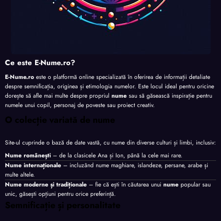
Ce este E-Nume.ro?
E-Nume.ro
este o platformă online specializată în oferirea de informații detaliate
despre semnificația, originea și etimologia numelor. Este locul ideal pentru oricine
dorește să afle mai multe despre propriul
nume
sau să găsească inspirație pentru
numele unui copil, personaj de poveste sau proiect creativ.
O colecție variată de nume
Site-ul cuprinde o bază de date vastă, cu nume din diverse culturi și limbi, inclusiv:
Nume românești
– de la clasicele Ana și Ion, până la cele mai rare.
Nume internaționale
– incluzând nume maghiare, islandeze, persane, arabe și
multe altele.
Nume moderne și tradiționale
– fie că ești în căutarea unui
nume
popular sau
unic, găsești opțiuni pentru orice preferință.
Semnificație și personalitate