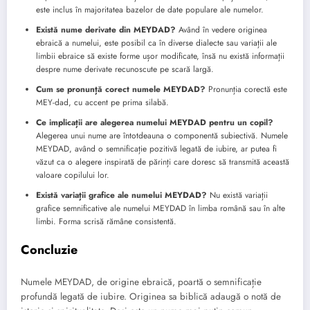
este inclus în majoritatea bazelor de date populare ale numelor.
Există nume derivate din MEYDAD?
Având în vedere originea
ebraică a numelui, este posibil ca în diverse dialecte sau variații ale
limbii ebraice să existe forme ușor modificate, însă nu există informații
despre nume derivate recunoscute pe scară largă.
Cum se pronunță corect numele MEYDAD?
Pronunția corectă este
MEY-dad, cu accent pe prima silabă.
Ce implicații are alegerea numelui MEYDAD pentru un copil?
Alegerea unui nume are întotdeauna o componentă subiectivă. Numele
MEYDAD, având o semnificație pozitivă legată de iubire, ar putea fi
văzut ca o alegere inspirată de părinți care doresc să transmită această
valoare copilului lor.
Există variații grafice ale numelui MEYDAD?
Nu există variații
grafice semnificative ale numelui MEYDAD în limba română sau în alte
limbi. Forma scrisă rămâne consistentă.
Concluzie
Numele MEYDAD, de origine ebraică, poartă o semnificație
profundă legată de iubire. Originea sa biblică adaugă o notă de