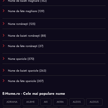
Nume de baieti maghiare
(162)
Nume de fete maghiare
(139)
Nume românești
(125)
Nume de baieti românești
(88)
Nume de fete românești
(37)
Nume spaniole
(570)
Nume de baieti spaniole
(263)
Nume de fete spaniole
(307)
E-Nume.ro - Cele mai populare nume
ADRIANA
AILBHE
AKI
AKIRA
ALEXIS
ALEXUS