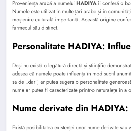
Proveniența arabă a numelui
HADIYA
îi conferă o bog
Numele este utilizat în multe țări arabe și în comunit
moștenire culturală importantă. Această origine confe
farmecul său distinct.
Personalitate HADIYA: Influe
Deși nu există o legătură directă și științific demonstr
adesea că numele poate influența în mod subtil anumi
sa de „dar”, ar putea sugera o personalitate generoasă
nume ar putea fi caracterizate printr-o naturalețe în a of
Nume derivate din HADIYA: Va
Există posibilitatea existenței unor nume derivate sau 