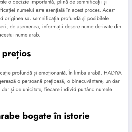
te o decizie importantă, plină de semnificații și
ificației numelui este esențială în acest proces. Acest
d originea sa, semnificația profundă și posibilele
coperi, de asemenea, informații despre nume derivate din
acestui nume arab.
 prețios
cație profundă și emoționantă. În limba arabă, HADIYA
erează o persoană prețioasă, o binecuvântare, un dar
dar și de unicitate, fiecare individ purtând numele
abe bogate în istorie