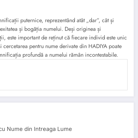
ficații puternice, reprezentând atât „dar”, cât și
exitatea și bogăția numelui. Deși originea și
ii, este important de reținut că fiecare individ este unic
Deși cercetarea pentru nume derivate din HADIYA poate
emnificația profundă a numelui rămân incontestabile.
 cu Nume din Intreaga Lume