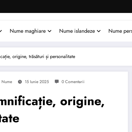
Nume maghiare
Nume islandeze
Nume per
ie, origine, trăsături și personalitate
Nume
15 Iunie 2025
0 Comentarii
ificație, origine,
tate