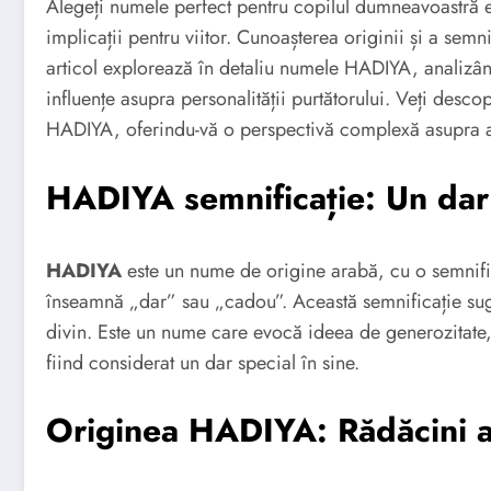
Alegeți numele perfect pentru copilul dumneavoastră es
implicații pentru viitor. Cunoașterea originii și a semn
articol explorează în detaliu numele HADIYA, analizân
influențe asupra personalității purtătorului. Veți des
HADIYA, oferindu-vă o perspectivă complexă asupra 
HADIYA semnificație: Un dar
HADIYA
este un nume de origine arabă, cu o semnifi
înseamnă „dar” sau „cadou”. Această semnificație sug
divin. Este un nume care evocă ideea de generozitate, 
fiind considerat un dar special în sine.
Originea HADIYA: Rădăcini ar