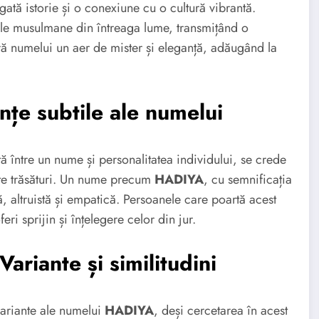
ată istorie și o conexiune cu o cultură vibrantă.
ățile musulmane din întreaga lume, transmițând o
ră numelui un aer de mister și eleganță, adăugând la
nțe subtile ale numelui
ată între un nume și personalitatea individului, se crede
te trăsături. Un nume precum
HADIYA
, cu semnificația
, altruistă și empatică. Persoanele care poartă acest
eri sprijin și înțelegere celor din jur.
riante și similitudini
variante ale numelui
HADIYA
, deși cercetarea în acest