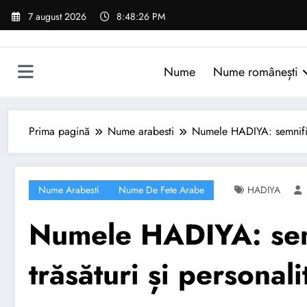
Sari
7 august 2026
8:48:27 PM
la
conținut
Nume
Nume românești
Prima pagină
Nume arabesti
Numele HADIYA: semnificaț
Nume Arabesti
Nume De Fete Arabe
HADIYA
Numele HADIYA: semn
trăsături și personali