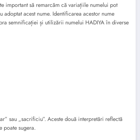
ste important să remarcăm că variațiile numelui pot
e au adoptat acest nume. Identificarea acestor nume
ra semnificației și utilizării numelui HADIYA în diverse
” sau „sacrificiu”. Aceste două interpretări reflectă
le poate sugera.