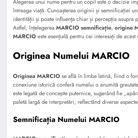
Alegerea unui nume pentru un copil este o decizie impo
întreaga viață. Cunoașterea originii și semnificației 
identității și poate influența chiar și percepția asupra 
Astfel, înțelegerea
MARCIO semnificație
,
origine
MARCIO
este esențială pentru cei interesați de acest
Originea Numelui MARCIO
Originea MARCIO
se află în limba latină, fiind o 
conexiune istorică conferă numelui o anumită greutate ș
este legată de concepte puternice, sugerând fie „apăra
paletă largă de interpretări, reflectând diverse aspecte 
Semnificația Numelui MARCIO