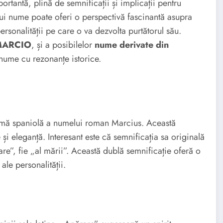
rtantă, plină de semnificații și implicații pentru
unui nume poate oferi o perspectivă fascinantă asupra
personalității pe care o va dezvolta purtătorul său.
 MARCIO
, și a posibilelor
nume derivate din
 nume cu rezonanțe istorice.
formă spaniolă a numelui roman Marcius. Această
i eleganță. Interesant este că semnificația sa originală
re”, fie „al mării”. Această dublă semnificație oferă o
ale personalității.