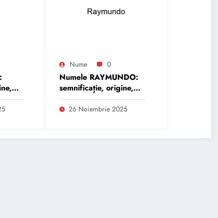
Nume
0
:
Numele RAYMUNDO:
ine,
semnificație, origine,
trăsături și
personalitate
25
26 Noiembrie 2025