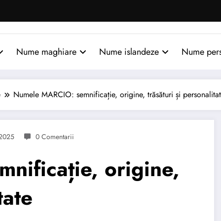
Nume maghiare
Nume islandeze
Nume per
e
Numele MARCIO: semnificație, origine, trăsături și personalita
 2025
0 Comentarii
ificație, origine,
tate