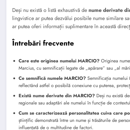
Deși nu există o listă exhaustivă de
nume derivate 
lingvistice ar putea dezvălui posibile nume similare s
ar putea oferi informații suplimentare în această direcț
Întrebări frecvente
Care este originea numelui MARCIO?
Originea numel
Marcius, cu semnificații legate de „apărare” sau „al mări
Ce semnifică numele MARCIO?
Semnificația numelui 
reflectând astfel o posibilă conexiune cu puterea, protec
Există nume derivate din MARCIO?
Deși nu există der
regionale sau adaptări ale numelui în funcție de contextul l
Cum se caracterizează personalitatea cuiva care 
științific demonstrată între un nume și trăsăturile de pers
influențată de o multitudine de factori.