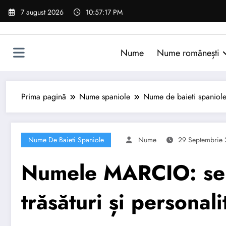
Sari
7 august 2026
10:57:18 PM
la
conținut
Nume
Nume românești
Prima pagină
Nume spaniole
Nume de baieti spaniol
Nume De Baieti Spaniole
Nume
29 Septembrie
Numele MARCIO: semn
trăsături și personali