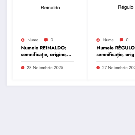
Nume
0
Nume
0
Numele REINALDO:
Numele RÉGULO
semnificație, origine,
semnificație, orig
trăsături și
trăsături și
personalitate
personalitate
28 Noiembrie 2025
27 Noiembrie 20