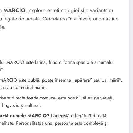
din MARCIO
, explorarea etimologiei și a variantelor
au legate de acesta. Cercetarea în arhivele onomastice
ie.
ui MARCIO este latină, fiind o formă spaniolă a numelui
i”.
MARCIO este dublă: poate însemna „apărare” sau „al mării”,
ția sau cu mediul marin.
ivate directe foarte comune, este posibil să existe variații
ingvistic și cultural.
poartă numele MARCIO?
Nu există o legătură directă
onalitate. Personalitatea unei persoane este complexă și