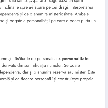
inii sale latine. „Apărare” sugerează un spirit
o înclinație spre a-i apăra pe cei dragi. Interpretarea
dependență și de o anumită misteriositate. Ambele
xe și bogate a personalității pe care o poate purta un
nume și trăsăturile de personalitate,
personalitate
i derivate din semnificația numelui. Se poate
ndependență, dar și o anumită rezervă sau mister. Este
erală și că fiecare persoană își construiește propria