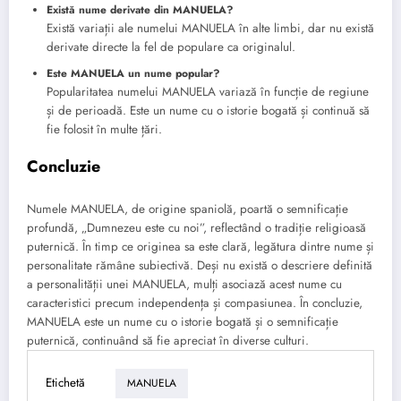
Există nume derivate din MANUELA?
Există variații ale numelui MANUELA în alte limbi, dar nu există
derivate directe la fel de populare ca originalul.
Este MANUELA un nume popular?
Popularitatea numelui MANUELA variază în funcție de regiune
și de perioadă. Este un nume cu o istorie bogată și continuă să
fie folosit în multe țări.
Concluzie
Numele MANUELA, de origine spaniolă, poartă o semnificație
profundă, „Dumnezeu este cu noi”, reflectând o tradiție religioasă
puternică. În timp ce originea sa este clară, legătura dintre nume și
personalitate rămâne subiectivă. Deși nu există o descriere definită
a personalității unei MANUELA, mulți asociază acest nume cu
caracteristici precum independența și compasiunea. În concluzie,
MANUELA este un nume cu o istorie bogată și o semnificație
puternică, continuând să fie apreciat în diverse culturi.
Etichetă
MANUELA