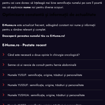
pentru cei care doresc să înțeleagă mai bine semnificația numelui pe care îl poartă
sau să exploreze
nume
noi pentru diverse scopuri.
Optimizare constantă și informații de actualitate
E-Nume.ro
este actualizat frecvent, adăugând constant noi nume și informații
pentru a rămâne relevant și complet.
Descoperă povestea numelui tău cu
E-Nume.ro
!
E-Nume.ro - Postate recent
Când este necesară a doua opinie în chirurgie oncologică?
Semne că ai nevoie de consult pentru hernie abdominală
Numele YUSUF: semnificație, origine, trăsături și personalitate
Numele YUSSUF: semnificație, origine, trăsături și personalitate
Numele YUSHUA: semnificație, origine, trăsături și personalitate