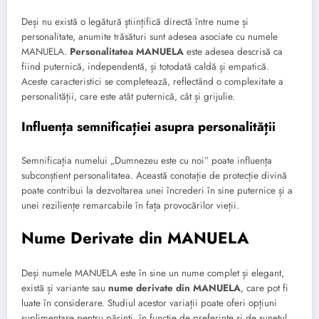
Deși nu există o legătură științifică directă între nume și
personalitate, anumite trăsături sunt adesea asociate cu numele
MANUELA.
Personalitatea MANUELA
este adesea descrisă ca
fiind puternică, independentă, și totodată caldă și empatică.
Aceste caracteristici se completează, reflectând o complexitate a
personalității, care este atât puternică, cât și grijulie.
Influența semnificației asupra personalității
Semnificația numelui „Dumnezeu este cu noi” poate influența
subconștient personalitatea. Această conotație de protecție divină
poate contribui la dezvoltarea unei încrederi în sine puternice și a
unei reziliențe remarcabile în fața provocărilor vieții.
Nume Derivate din MANUELA
Deși numele MANUELA este în sine un nume complet și elegant,
există și variante sau
nume derivate din MANUELA
, care pot fi
luate în considerare. Studiul acestor variații poate oferi opțiuni
suplimentare pentru părinți, în funcție de preferințe și de sunetul