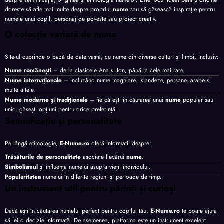
despre semnificația, originea și etimologia numelor. Este locul ideal pentru oricine
dorește să afle mai multe despre propriul
nume
sau să găsească inspirație pentru
numele unui copil, personaj de poveste sau proiect creativ.
O colecție variată de nume
Site-ul cuprinde o bază de date vastă, cu nume din diverse culturi și limbi, inclusiv:
Nume românești
– de la clasicele Ana și Ion, până la cele mai rare.
Nume internaționale
– incluzând nume maghiare, islandeze, persane, arabe și
multe altele.
Nume moderne și tradiționale
– fie că ești în căutarea unui
nume
popular sau
unic, găsești opțiuni pentru orice preferință.
Semnificație și personalitate
Pe lângă etimologie,
E-Nume.ro
oferă informații despre:
Trăsăturile de personalitate
asociate fiecărui
nume
.
Simbolismul
și influența numelui asupra vieții individului.
Popularitatea
numelui în diferite regiuni și perioade de timp.
Un instrument util pentru părinți și curioși
Dacă ești în căutarea numelui perfect pentru copilul tău,
E-Nume.ro
te poate ajuta
să iei o decizie informată. De asemenea, platforma este un instrument excelent