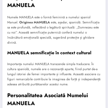
MANUELA
Numele MANUELA este o formă feminină a numelui spaniol
Manuel.
Originea MANUELA
este, așadar, spaniolă. Semnificația
sa este profundă, reflectând o legătură spirituală: „Dumnezeu este
cu noi”. Această semnificație puternică conferă numelui o
încărcătură emoțională specială, sugerând protecție și ghidare
divină.
MANUELA semnificație în context cultural
Importanța numelui MANUELA transcende simpla traducere. În
cultura spaniolă, numele are o rezonanță aparte, fiind purtat de-a
lungul istoriei de femei importante și influente. Această asociere cu
figuri remarcabile contribuie la imaginea de forță și independență
adesea atribuită purtătoarelor acestui nume.
Personalitatea Asociată Numelui
MANUELA