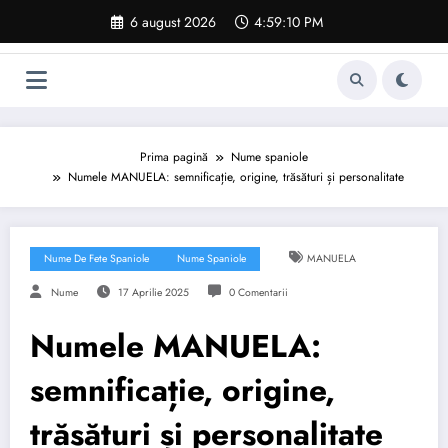
Sari
6 august 2026
4:59:11 PM
la
conținut
Prima pagină
Nume spaniole
Numele MANUELA: semnificație, origine, trăsături și personalitate
Nume De Fete Spaniole
Nume Spaniole
MANUELA
Nume
17 Aprilie 2025
0 Comentarii
Numele MANUELA:
semnificație, origine,
trăsături și personalitate