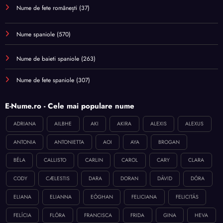
Nume de fete românești
(37)
Nume spaniole
(570)
Nume de baieti spaniole
(263)
Nume de fete spaniole
(307)
E-Nume.ro - Cele mai populare nume
ADRIANA
AILBHE
AKI
AKIRA
ALEXIS
ALEXUS
ANTONIA
ANTONIETTA
AOI
AYA
BROGAN
BÉLA
CALLISTO
CARLIN
CAROL
CARY
CLARA
CODY
CÆLESTIS
DARA
DORAN
DÁVID
DÓRA
ELIANA
ELIANNA
EÓGHAN
FELICIANA
FELICITÁS
FELÍCIA
FLÓRA
FRANCISCA
FRIDA
GINA
HEVA