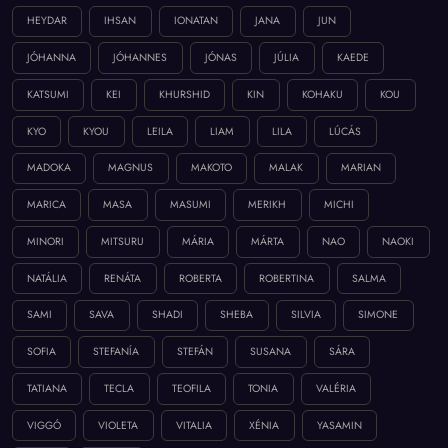
HEYDAR
IHSAN
IONATAN
JANA
JUN
JÓHANNA
JÓHANNES
JÓNAS
JÚLIA
KAEDE
KATSUMI
KEI
KHURSHID
KIN
KOHAKU
KOU
KYO
KYOU
LEILA
LIAM
LILA
LÚCÁS
MADOKA
MAGNUS
MAKOTO
MALAK
MARIAN
MARICA
MASA
MASUMI
MERIKH
MICHI
MINORI
MITSURU
MÁRIA
MÁRTA
NAO
NAOKI
NATÁLIA
RENÁTA
ROBERTA
ROBERTINA
SALMA
SAMI
SAVA
SHADI
SHEBA
SILVIA
SIMONE
SOFIA
STEFANÍA
STEFÁN
SUSANA
SÁRA
TATIANA
TECLA
TEOFILA
TONIA
VALÉRIA
VIGGÓ
VIOLETA
VITALIA
XÉNIA
YASAMIN