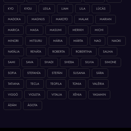
KYO
KYOU
LEILA
LIAM
LILA
LÚCÁS
MADOKA
MAGNUS
MAKOTO
MALAK
MARIAN
MARICA
MASA
MASUMI
MERIKH
MICHI
MINORI
MITSURU
MÁRIA
MÁRTA
NAO
NAOKI
NATÁLIA
RENÁTA
ROBERTA
ROBERTINA
SALMA
SAMI
SAVA
SHADI
SHEBA
SILVIA
SIMONE
SOFIA
STEFANÍA
STEFÁN
SUSANA
SÁRA
TATIANA
TECLA
TEOFILA
TONIA
VALÉRIA
VIGGÓ
VIOLETA
VITALIA
XÉNIA
YASAMIN
ÁDÁM
ÁGOTA