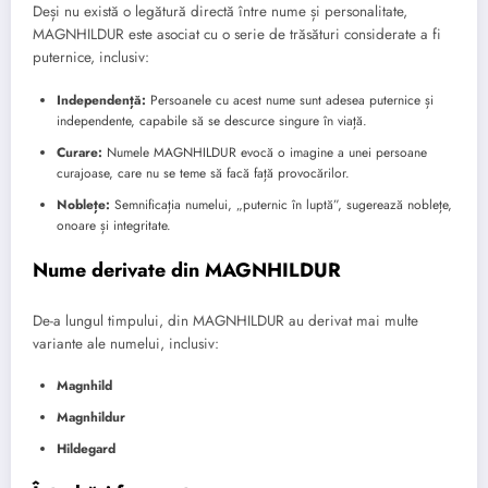
Deși nu există o legătură directă între nume și personalitate,
MAGNHILDUR este asociat cu o serie de trăsături considerate a fi
puternice, inclusiv:
Independență:
Persoanele cu acest nume sunt adesea puternice și
independente, capabile să se descurce singure în viață.
Curare:
Numele MAGNHILDUR evocă o imagine a unei persoane
curajoase, care nu se teme să facă față provocărilor.
Noblețe:
Semnificația numelui, „puternic în luptă”, sugerează noblețe,
onoare și integritate.
Nume derivate din MAGNHILDUR
De-a lungul timpului, din MAGNHILDUR au derivat mai multe
variante ale numelui, inclusiv:
Magnhild
Magnhildur
Hildegard