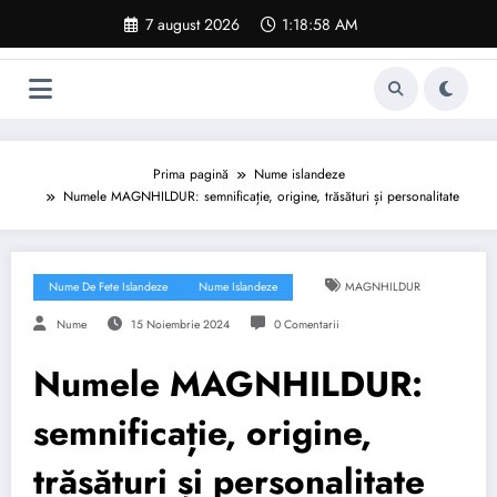
Sari
7 august 2026
1:18:59 AM
la
conținut
Prima pagină
Nume islandeze
Numele MAGNHILDUR: semnificație, origine, trăsături și personalitate
Nume De Fete Islandeze
Nume Islandeze
MAGNHILDUR
Nume
15 Noiembrie 2024
0 Comentarii
Numele MAGNHILDUR:
semnificație, origine,
trăsături și personalitate