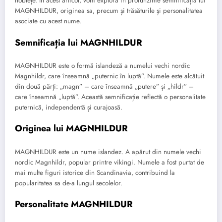
noblețe. În acest articol, vom explora în profunzime semnificația lui
MAGNHILDUR, originea sa, precum și trăsăturile și personalitatea
asociate cu acest nume.
Semnificația lui MAGNHILDUR
MAGNHILDUR este o formă islandeză a numelui vechi nordic
Magnhildr, care înseamnă „puternic în luptă”. Numele este alcătuit
din două părți: „magn” – care înseamnă „putere” și „hildr” –
care înseamnă „luptă”. Această semnificație reflectă o personalitate
puternică, independentă și curajoasă.
Originea lui MAGNHILDUR
MAGNHILDUR este un nume islandez. A apărut din numele vechi
nordic Magnhildr, popular printre vikingi. Numele a fost purtat de
mai multe figuri istorice din Scandinavia, contribuind la
popularitatea sa de-a lungul secolelor.
Personalitate MAGNHILDUR