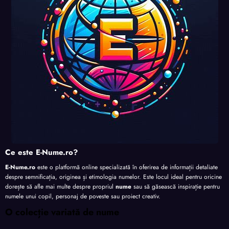
te
te
te
Ce este E-Nume.ro?
E-Nume.ro
este o platformă online specializată în oferirea de informații detaliate
despre semnificația, originea și etimologia numelor. Este locul ideal pentru oricine
dorește să afle mai multe despre propriul
nume
sau să găsească inspirație pentru
numele unui copil, personaj de poveste sau proiect creativ.
O colecție variată de nume