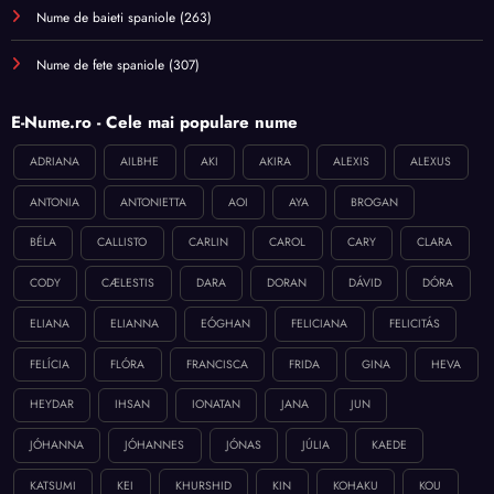
Nume de baieti spaniole
(263)
Nume de fete spaniole
(307)
E-Nume.ro - Cele mai populare nume
ADRIANA
AILBHE
AKI
AKIRA
ALEXIS
ALEXUS
ANTONIA
ANTONIETTA
AOI
AYA
BROGAN
BÉLA
CALLISTO
CARLIN
CAROL
CARY
CLARA
CODY
CÆLESTIS
DARA
DORAN
DÁVID
DÓRA
ELIANA
ELIANNA
EÓGHAN
FELICIANA
FELICITÁS
FELÍCIA
FLÓRA
FRANCISCA
FRIDA
GINA
HEVA
HEYDAR
IHSAN
IONATAN
JANA
JUN
JÓHANNA
JÓHANNES
JÓNAS
JÚLIA
KAEDE
KATSUMI
KEI
KHURSHID
KIN
KOHAKU
KOU