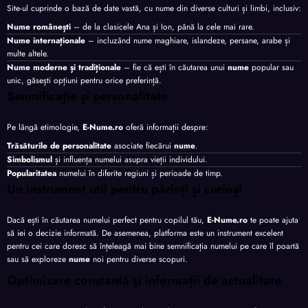
Site-ul cuprinde o bază de date vastă, cu nume din diverse culturi și limbi, inclusiv:
Nume românești
– de la clasicele Ana și Ion, până la cele mai rare.
Nume internaționale
– incluzând nume maghiare, islandeze, persane, arabe și
multe altele.
Nume moderne și tradiționale
– fie că ești în căutarea unui
nume
popular sau
unic, găsești opțiuni pentru orice preferință.
Semnificație și personalitate
Pe lângă etimologie,
E-Nume.ro
oferă informații despre:
Trăsăturile de personalitate
asociate fiecărui
nume
.
Simbolismul
și influența numelui asupra vieții individului.
Popularitatea
numelui în diferite regiuni și perioade de timp.
Un instrument util pentru părinți și curioși
Dacă ești în căutarea numelui perfect pentru copilul tău,
E-Nume.ro
te poate ajuta
să iei o decizie informată. De asemenea, platforma este un instrument excelent
pentru cei care doresc să înțeleagă mai bine semnificația numelui pe care îl poartă
sau să exploreze
nume
noi pentru diverse scopuri.
Optimizare constantă și informații de actualitate