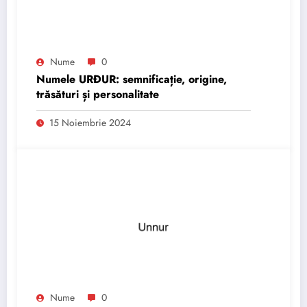
Nume
0
Numele URÐUR: semnificație, origine,
trăsături și personalitate
15 Noiembrie 2024
Nume
0