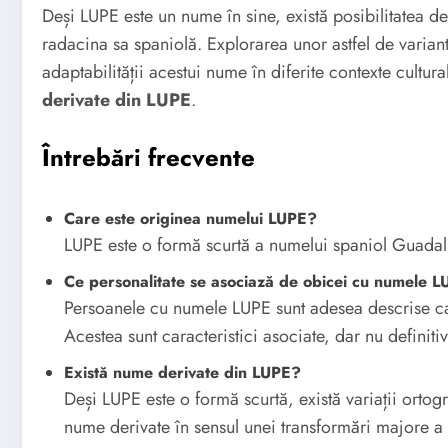
Deși LUPE este un nume în sine, există posibilitatea d
radacina sa spaniolă. Explorarea unor astfel de variante
adaptabilității acestui nume în diferite contexte cultur
derivate din LUPE
.
Întrebări frecvente
Care este originea numelui LUPE?
LUPE este o formă scurtă a numelui spaniol Guadalu
Ce personalitate se asociază de obicei cu numele 
Persoanele cu numele LUPE sunt adesea descrise ca 
Acestea sunt caracteristici asociate, dar nu definit
Există nume derivate din LUPE?
Deși LUPE este o formă scurtă, există variații ortog
nume derivate în sensul unei transformări majore a