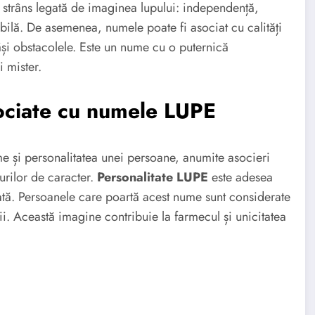
 strâns legată de imaginea lupului: independență,
rcabilă. De asemenea, numele poate fi asociat cu calități
și obstacolele. Este un nume cu o puternică
 mister.
sociate cu numele LUPE
ume și personalitatea unei persoane, anumite asocieri
turilor de caracter.
Personalitate LUPE
este adesea
ată. Persoanele care poartă acest nume sunt considerate
ății. Această imagine contribuie la farmecul și unicitatea