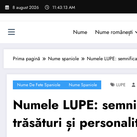
Sari
8 august 2026
11:43:14 AM
la
conținut
Nume
Nume românești
Prima pagină
Nume spaniole
Numele LUPE: semnificație
Nume De Fete Spaniole
Nume Spaniole
LUPE
Numele LUPE: semnifi
trăsături și personali