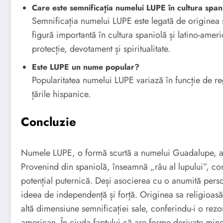
Care este semnificația numelui LUPE în cultura span
Semnificația numelui LUPE este legată de originea 
figură importantă în cultura spaniolă și latino-ame
protecție, devotament și spiritualitate.
Este LUPE un nume popular?
Popularitatea numelui LUPE variază în funcție de re
țările hispanice.
Concluzie
Numele LUPE, o formă scurtă a numelui Guadalupe, are
Provenind din spaniolă, înseamnă „râu al lupului”, co
potențial puternică. Deși asocierea cu o anumită pers
ideea de independență și forță. Originea sa religioa
altă dimensiune semnificației sale, conferindu-i o rezon
american. În ciuda faptului că are forme derivate min