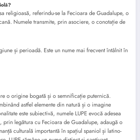
iolă?
sa religioasă, referindu-se la Fecioara de Guadalupe, o
ricană. Numele transmite, prin asociere, o conotație de
giune și perioadă. Este un nume mai frecvent întâlnit în
 o origine bogată și o semnificație puternică.
mbinând astfel elemente din natură și o imagine
onalitate este subiectivă, numele LUPE evocă adesea
să, prin legătura cu Fecioara de Guadalupe, adaugă o
anță culturală importantă în spațiul spaniol și latino-
ore, LUPE rămâne un nume distinct și captivant.