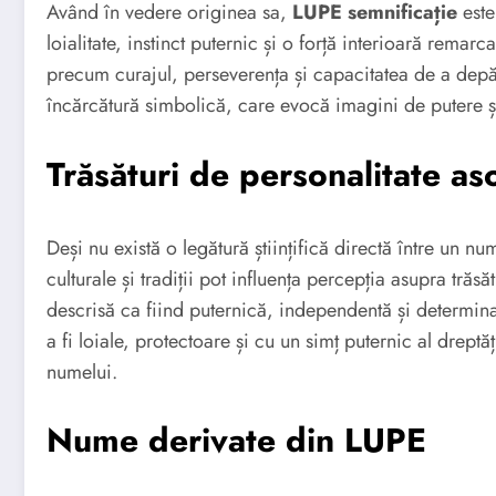
Având în vedere originea sa,
LUPE semnificație
este
loialitate, instinct puternic și o forță interioară rema
precum curajul, perseverența și capacitatea de a depă
încărcătură simbolică, care evocă imagini de putere și
Trăsături de personalitate a
Deși nu există o legătură științifică directă între un n
culturale și tradiții pot influența percepția asupra trăsă
descrisă ca fiind puternică, independentă și determin
a fi loiale, protectoare și cu un simț puternic al drept
numelui.
Nume derivate din LUPE