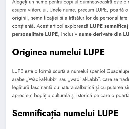
Alegeți un nume pentru copilul dumneavoastră este o d
asupra viitorului. Unele nume, precum LUPE, poartă o i
originii, semnificației și a trăsăturilor de personalita
conștientă. Acest articol explorează
LUPE semnificaț
personalitate LUPE
, inclusiv
nume derivate din L
Originea numelui LUPE
LUPE este o formă scurtă a numelui spaniol Guadalupe
arabe „Wadi-al-lubb” sau „wadi al-Labb”, care se tradu
legătură fascinantă cu natura sălbatică și cu puterea s
apreciem bogăția culturală și istorică pe care o poart
Semnificația numelui LUPE