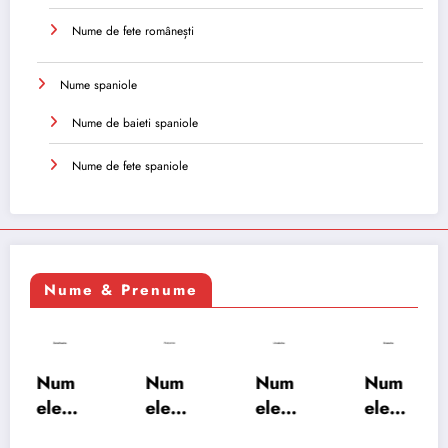
Nume de fete românești
Nume spaniole
Nume de baieti spaniole
Nume de fete spaniole
Nume & Prenume
Num
Num
Num
Num
ele
ele
ele
ele
XSAY
URV
SRA
SOH