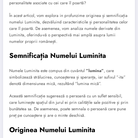
personalitate asociate cu cei care îl poartă?
În acest articol, vom explora in profunzime originea și semnificația
numelui Luminita, dezvăluind caracteristicile și personalitatea celor
care îl poartă. De asemenea, vom analiza numele derivate din
Luminita, oferindu-vă o perspectivă mai amplă asupra lumii
numelor proprii românești.
Semnificația Numelui Luminita
Numele Luminita este compus din cuvântul
”lumina”
, care
simbolizează strălucirea, cunoașterea și speranța, iar sufixul ”-ita”
denotă dimensiunea mică, rezultând ”lumina mică”.
Această semnificație sugerează o persoană cu un suflet sensibil,
care luminește spațiul din jurul ei prin calitățile sale pozitive și prin
bunătatea sa. De asemenea, poate semnala o persoană care pune
preț pe cunoaștere și are o minte deschisă.
Originea Numelui Luminita