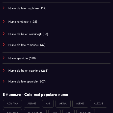
Nume de fete maghiare
(139)
Nume românești
(125)
Nume de baieti românești
(88)
Nume de fete românești
(37)
Nume spaniole
(570)
Nume de baieti spaniole
(263)
Nume de fete spaniole
(307)
E-Nume.ro - Cele mai populare nume
ADRIANA
AILBHE
AKI
AKIRA
ALEXIS
ALEXUS
ANTONIA
ANTONIETTA
AOI
AYA
BROGAN