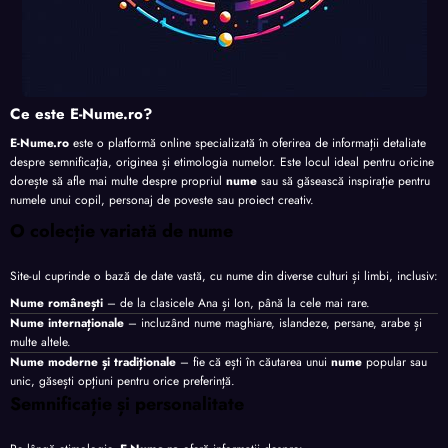
Ce este E-Nume.ro?
E-Nume.ro
este o platformă online specializată în oferirea de informații detaliate
despre semnificația, originea și etimologia numelor. Este locul ideal pentru oricine
dorește să afle mai multe despre propriul
nume
sau să găsească inspirație pentru
numele unui copil, personaj de poveste sau proiect creativ.
O colecție variată de nume
Site-ul cuprinde o bază de date vastă, cu nume din diverse culturi și limbi, inclusiv:
Nume românești
– de la clasicele Ana și Ion, până la cele mai rare.
Nume internaționale
– incluzând nume maghiare, islandeze, persane, arabe și
multe altele.
Nume moderne și tradiționale
– fie că ești în căutarea unui
nume
popular sau
unic, găsești opțiuni pentru orice preferință.
Semnificație și personalitate