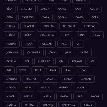
BÉLA
CALLISTO
CARLIN
CAROL
CARY
CLARA
CODY
CÆLESTIS
DARA
DORAN
DÁVID
DÓRA
ELIANA
ELIANNA
EÓGHAN
FELICIANA
FELICITÁS
FELÍCIA
FLÓRA
FRANCISCA
FRIDA
GINA
HEVA
HEYDAR
IHSAN
IONATAN
JANA
JUN
JÓHANNA
JÓHANNES
JÓNAS
JÚLIA
KAEDE
KATSUMI
KEI
KHURSHID
KIN
KOHAKU
KOU
KYO
KYOU
LEILA
LIAM
LILA
LÚCÁS
MADOKA
MAGNUS
MAKOTO
MALAK
MARIAN
MARICA
MASA
MASUMI
MERIKH
MICHI
MINORI
MITSURU
MÁRIA
MÁRTA
NAO
NAOKI
NATÁLIA
RENÁTA
ROBERTA
ROBERTINA
SALMA