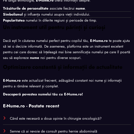
Pe lângă etimologie,
E-Nume.ro
oferă informații despre:
Trăsăturile de personalitate
asociate fiecărui
nume
.
Simbolismul
și influența numelui asupra vieții individului.
Popularitatea
numelui în diferite regiuni și perioade de timp.
Un instrument util pentru părinți și curioși
Dacă ești în căutarea numelui perfect pentru copilul tău,
E-Nume.ro
te poate ajuta
să iei o decizie informată. De asemenea, platforma este un instrument excelent
pentru cei care doresc să înțeleagă mai bine semnificația numelui pe care îl poartă
sau să exploreze
nume
noi pentru diverse scopuri.
Optimizare constantă și informații de actualitate
E-Nume.ro
este actualizat frecvent, adăugând constant noi nume și informații
pentru a rămâne relevant și complet.
Descoperă povestea numelui tău cu
E-Nume.ro
!
E-Nume.ro - Postate recent
Când este necesară a doua opinie în chirurgie oncologică?
Semne că ai nevoie de consult pentru hernie abdominală