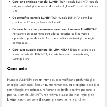
Care este originea numelui LUMINITA?
Numele LUMINITA este de
origine română și este format din cuvântul „lumină” și sufixul diminutiv
„-ita”.
Ce semnifică numele LUMINITA?
Numele LUMINITA semnifică
„lumina mică” sau „scânteia de lumină”.
Ce caracteristici au persoanele care poartă numele LUMINITA?
Persoanele cu acest nume sunt adesea descrise ca fiind vesele,
optimiste și pline de viață. Au o personalitate radiantă și o energie
contagioasă.
Care sunt numele derivate din LUMINITA?
Există o varietate de
nume derivate din LUMINITA, inclusiv Luminița, Luminița-Maria,
Luminița-Elena.
Concluzie
Numele LUMINITA este un nume cu o semnificație profundă și o
energie luminoasă. Este un nume românesc, cu o origine clară și o
semnificație stralucitoare, reflectând calitățile pozitive pe care le
poartă. Numele LUMINITA reprezintă o sursă de inspirație și de
lumină pentru cei care îl poartă și pentru cei din jurul lor.