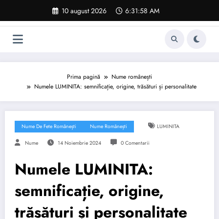
Sari
10 august 2026
6:31:59 AM
la
conținut
Prima pagină
Nume românești
Numele LUMINITA: semnificație, origine, trăsături și personalitate
Nume De Fete Românești
Nume Românești
LUMINITA
Nume
14 Noiembrie 2024
0 Comentarii
Numele LUMINITA:
semnificație, origine,
trăsături și personalitate