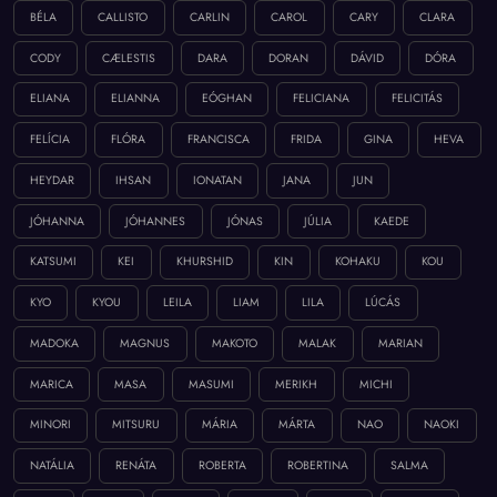
BÉLA
CALLISTO
CARLIN
CAROL
CARY
CLARA
CODY
CÆLESTIS
DARA
DORAN
DÁVID
DÓRA
ELIANA
ELIANNA
EÓGHAN
FELICIANA
FELICITÁS
FELÍCIA
FLÓRA
FRANCISCA
FRIDA
GINA
HEVA
HEYDAR
IHSAN
IONATAN
JANA
JUN
JÓHANNA
JÓHANNES
JÓNAS
JÚLIA
KAEDE
KATSUMI
KEI
KHURSHID
KIN
KOHAKU
KOU
KYO
KYOU
LEILA
LIAM
LILA
LÚCÁS
MADOKA
MAGNUS
MAKOTO
MALAK
MARIAN
MARICA
MASA
MASUMI
MERIKH
MICHI
MINORI
MITSURU
MÁRIA
MÁRTA
NAO
NAOKI
NATÁLIA
RENÁTA
ROBERTA
ROBERTINA
SALMA