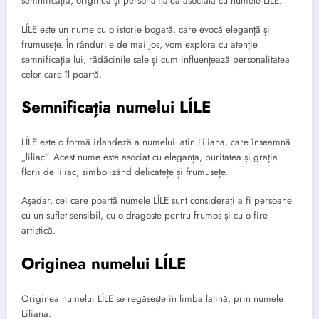
semnificația, originea și personalitatea asociată cu numele LÍLE.
LÍLE este un nume cu o istorie bogată, care evocă eleganță și
frumusețe. În rândurile de mai jos, vom explora cu atenție
semnificația lui, rădăcinile sale și cum influențează personalitatea
celor care îl poartă.
Semnificația numelui LÍLE
LÍLE este o formă irlandeză a numelui latin Liliana, care înseamnă
„liliac”. Acest nume este asociat cu eleganța, puritatea și grația
florii de liliac, simbolizând delicatețe și frumusețe.
Așadar, cei care poartă numele LÍLE sunt considerați a fi persoane
cu un suflet sensibil, cu o dragoste pentru frumos și cu o fire
artistică.
Originea numelui LÍLE
Originea numelui LÍLE se regăsește în limba latină, prin numele
Liliana.