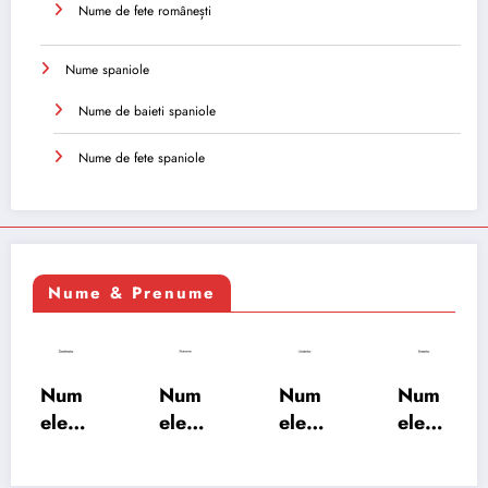
Nume de fete românești
Nume spaniole
Nume de baieti spaniole
Nume de fete spaniole
Nume & Prenume
Num
Num
Num
Num
ele
ele
ele
ele
XSAY
URV
SRA
SOH
ARS
AKS
OSH
RAB: