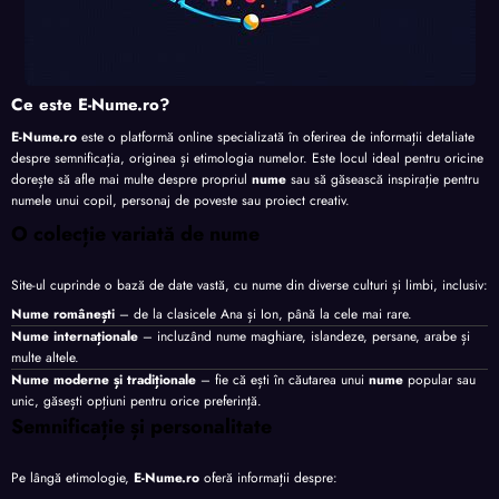
Ce este E-Nume.ro?
E-Nume.ro
este o platformă online specializată în oferirea de informații detaliate
despre semnificația, originea și etimologia numelor. Este locul ideal pentru oricine
dorește să afle mai multe despre propriul
nume
sau să găsească inspirație pentru
numele unui copil, personaj de poveste sau proiect creativ.
O colecție variată de nume
Site-ul cuprinde o bază de date vastă, cu nume din diverse culturi și limbi, inclusiv:
Nume românești
– de la clasicele Ana și Ion, până la cele mai rare.
Nume internaționale
– incluzând nume maghiare, islandeze, persane, arabe și
multe altele.
Nume moderne și tradiționale
– fie că ești în căutarea unui
nume
popular sau
unic, găsești opțiuni pentru orice preferință.
Semnificație și personalitate
Pe lângă etimologie,
E-Nume.ro
oferă informații despre: