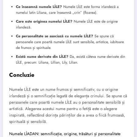
Ce înseamnă numele LÍLE?
Numele LÍLE este forma irlandeză a
numelui latin Liliana, care înseamnă „crin” (floarea).
Care este originea numelui LÍLE?
Numele LÍLE este de origine
irlandeză.
Ce personalitate se asociază cu numele LÍLE?
Se spune că
persoanele care poartă numele LÍLE sunt sensibile, artistice, iubitoare
de frumos și spirituale.
Există nume derivate din LÍLE?
Da, există câteva nume derivate din
LÍLE, precum: Liliana, Lillian, Lily, Lilian.
Concluzie
Numele LÍLE este un nume frumos și semnificativ, cu o origine
irlandeză și o semnificație legată de eleganța crinului. Se spune că
persoanele care poartă numele LÍLE au o personalitate sensibilă și
artistică. Alegerea acestui nume pentru o fetiță este o alegere
inspirată, reflectând dorința părinților de a avea o fiică frumoasă,
spirituală și sensibilă.
Numele LÍADAN: semnificație, origine, trăsături și personalitate