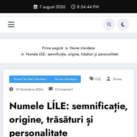
Sari
7 august 2026
8:54:45 PM
la
conținut
Prima pagină
Nume irlandeze
Numele LÍLE: semnificație, origine, trăsături și personalitate
Nume De Fete Irlandeze
Nume Irlandeze
LÍLE
Nume
18 Noiembrie 2024
0 Comentarii
Numele LÍLE: semnificație,
origine, trăsături și
personalitate