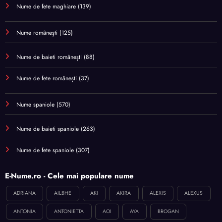
Nume de fete maghiare
(139)
Nume românești
(125)
Nume de baieti românești
(88)
Nume de fete românești
(37)
Nume spaniole
(570)
Nume de baieti spaniole
(263)
Nume de fete spaniole
(307)
E-Nume.ro - Cele mai populare nume
ADRIANA
AILBHE
AKI
AKIRA
ALEXIS
ALEXUS
ANTONIA
ANTONIETTA
AOI
AYA
BROGAN