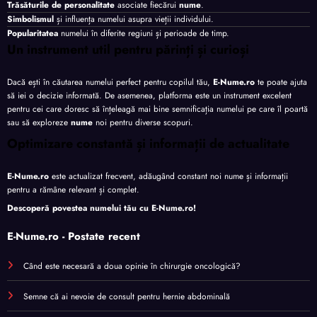
Trăsăturile de personalitate
asociate fiecărui
nume
.
Simbolismul
și influența numelui asupra vieții individului.
Popularitatea
numelui în diferite regiuni și perioade de timp.
Un instrument util pentru părinți și curioși
Dacă ești în căutarea numelui perfect pentru copilul tău,
E-Nume.ro
te poate ajuta
să iei o decizie informată. De asemenea, platforma este un instrument excelent
pentru cei care doresc să înțeleagă mai bine semnificația numelui pe care îl poartă
sau să exploreze
nume
noi pentru diverse scopuri.
Optimizare constantă și informații de actualitate
E-Nume.ro
este actualizat frecvent, adăugând constant noi nume și informații
pentru a rămâne relevant și complet.
Descoperă povestea numelui tău cu
E-Nume.ro
!
E-Nume.ro - Postate recent
Când este necesară a doua opinie în chirurgie oncologică?
Semne că ai nevoie de consult pentru hernie abdominală