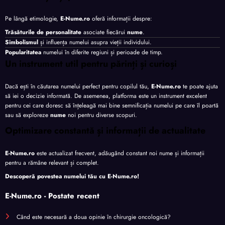
Pe lângă etimologie,
E-Nume.ro
oferă informații despre:
Trăsăturile de personalitate
asociate fiecărui
nume
.
Simbolismul
și influența numelui asupra vieții individului.
Popularitatea
numelui în diferite regiuni și perioade de timp.
Un instrument util pentru părinți și curioși
Dacă ești în căutarea numelui perfect pentru copilul tău,
E-Nume.ro
te poate ajuta
să iei o decizie informată. De asemenea, platforma este un instrument excelent
pentru cei care doresc să înțeleagă mai bine semnificația numelui pe care îl poartă
sau să exploreze
nume
noi pentru diverse scopuri.
Optimizare constantă și informații de actualitate
E-Nume.ro
este actualizat frecvent, adăugând constant noi nume și informații
pentru a rămâne relevant și complet.
Descoperă povestea numelui tău cu
E-Nume.ro
!
E-Nume.ro - Postate recent
Când este necesară a doua opinie în chirurgie oncologică?