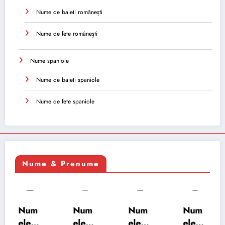
Nume de baieti românești
Nume de fete românești
Nume spaniole
Nume de baieti spaniole
Nume de fete spaniole
Nume & Prenume
Num
Num
Num
Num
ele
ele
ele
ele