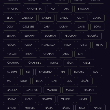
ANTONIA
ANTONIETTA
AOI
AYA
BROGAN
BÉLA
CALLISTO
CARLIN
CAROL
CARY
CLARA
CODY
CÆLESTIS
DARA
DORAN
DÁVID
DÓRA
ELIANA
ELIANNA
EÓGHAN
FELICIANA
FELICITÁS
FELÍCIA
FLÓRA
FRANCISCA
FRIDA
GINA
HEVA
HEYDAR
IHSAN
IONATAN
JANA
JUN
JÓHANNA
JÓHANNES
JÓNAS
JÚLIA
KAEDE
KATSUMI
KEI
KHURSHID
KIN
KOHAKU
KOU
KYO
KYOU
LEILA
LIAM
LILA
LÚCÁS
MADOKA
MAGNUS
MAKOTO
MALAK
MARIAN
MARICA
MASA
MASUMI
MERIKH
MICHI
MINORI
MITSURU
MÁRIA
MÁRTA
NAO
NAOKI