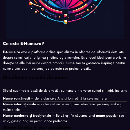
Ce este E-Nume.ro?
E-Nume.ro
este o platformă online specializată în oferirea de informații detaliate
despre semnificația, originea și etimologia numelor. Este locul ideal pentru oricine
dorește să afle mai multe despre propriul
nume
sau să găsească inspirație pentru
numele unui copil, personaj de poveste sau proiect creativ.
O colecție variată de nume
Site-ul cuprinde o bază de date vastă, cu nume din diverse culturi și limbi, inclusiv:
Nume românești
– de la clasicele Ana și Ion, până la cele mai rare.
Nume internaționale
– incluzând nume maghiare, islandeze, persane, arabe și
multe altele.
Nume moderne și tradiționale
– fie că ești în căutarea unui
nume
popular sau
unic, găsești opțiuni pentru orice preferință.
Semnificație și personalitate