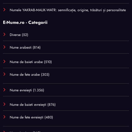
Numele YAKRAB-MALIK-WATR: semnificație, origine, trăsături și personalitate
E-Nume.ro - Categorii
Diverse
(52)
Nume arabesti
(814)
Nume de baieti arabe
(510)
Nume de fete arabe
(303)
Nume evreiești
(1.356)
Nume de baieti evreiești
(876)
Nume de fete evreiești
(480)