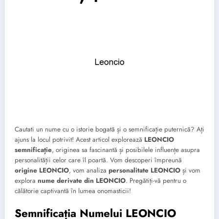
Cautati un nume cu o istorie bogată și o semnificație puternică? Ați
ajuns la locul potrivit! Acest articol explorează
LEONCIO
semnificație
, originea sa fascinantă și posibilele influențe asupra
personalității celor care îl poartă. Vom descoperi împreună
origine LEONCIO
, vom analiza
personalitate LEONCIO
și vom
explora
nume derivate din LEONCIO
. Pregătiți-vă pentru o
călătorie captivantă în lumea onomasticii!
Semnificația Numelui LEONCIO