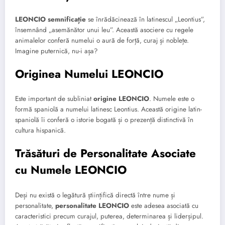
LEONCIO semnificație
se înrădăcinează în latinescul „Leontius”,
însemnând „asemănător unui leu”. Această asociere cu regele
animalelor conferă numelui o aură de forță, curaj și noblețe.
Imagine puternică, nu-i așa?
Originea Numelui LEONCIO
Este important de subliniat
origine LEONCIO
. Numele este o
formă spaniolă a numelui latinesc Leontius. Această origine latin-
spaniolă îi conferă o istorie bogată și o prezență distinctivă în
cultura hispanică.
Trăsături de Personalitate Asociate
cu Numele LEONCIO
Deși nu există o legătură științifică directă între nume și
personalitate,
personalitate LEONCIO
este adesea asociată cu
caracteristici precum curajul, puterea, determinarea și liderșipul.