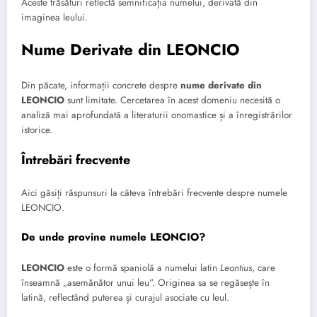
Aceste trăsături reflectă semnificația numelui, derivată din
imaginea leului.
Nume Derivate din LEONCIO
Din păcate, informații concrete despre
nume derivate din
LEONCIO
sunt limitate. Cercetarea în acest domeniu necesită o
analiză mai aprofundată a literaturii onomastice și a înregistrărilor
istorice.
Întrebări frecvente
Aici găsiți răspunsuri la câteva întrebări frecvente despre numele
LEONCIO.
De unde provine numele LEONCIO?
LEONCIO
este o formă spaniolă a numelui latin
Leontius
, care
înseamnă „asemănător unui leu”. Originea sa se regăsește în
latină, reflectând puterea și curajul asociate cu leul.