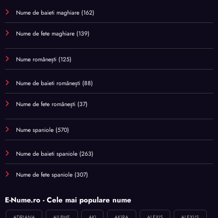
Nume de baieti maghiare
(162)
Nume de fete maghiare
(139)
Nume românești
(125)
Nume de baieti românești
(88)
Nume de fete românești
(37)
Nume spaniole
(570)
Nume de baieti spaniole
(263)
Nume de fete spaniole
(307)
E-Nume.ro - Cele mai populare nume
ADRIANA
AILBHE
AKI
AKIRA
ALEXIS
ALEXUS