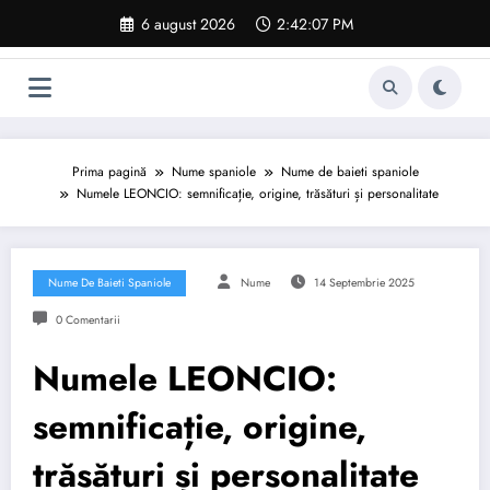
Sari
6 august 2026
2:42:08 PM
la
conținut
Prima pagină
Nume spaniole
Nume de baieti spaniole
Numele LEONCIO: semnificație, origine, trăsături și personalitate
Nume De Baieti Spaniole
Nume
14 Septembrie 2025
0 Comentarii
Numele LEONCIO:
semnificație, origine,
trăsături și personalitate