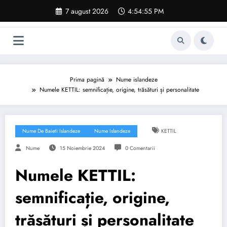
Sari
7 august 2026
4:54:56 PM
la
conținut
Prima pagină
Nume islandeze
Numele KETTIL: semnificație, origine, trăsături și personalitate
Nume De Baieti Islandeze
Nume Islandeze
KETTIL
Nume
15 Noiembrie 2024
0 Comentarii
Numele KETTIL:
semnificație, origine,
trăsături și personalitate