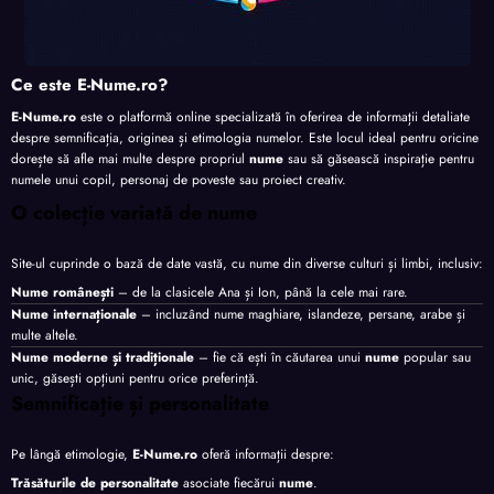
Ce este E-Nume.ro?
E-Nume.ro
este o platformă online specializată în oferirea de informații detaliate
despre semnificația, originea și etimologia numelor. Este locul ideal pentru oricine
dorește să afle mai multe despre propriul
nume
sau să găsească inspirație pentru
numele unui copil, personaj de poveste sau proiect creativ.
O colecție variată de nume
Site-ul cuprinde o bază de date vastă, cu nume din diverse culturi și limbi, inclusiv:
Nume românești
– de la clasicele Ana și Ion, până la cele mai rare.
Nume internaționale
– incluzând nume maghiare, islandeze, persane, arabe și
multe altele.
Nume moderne și tradiționale
– fie că ești în căutarea unui
nume
popular sau
unic, găsești opțiuni pentru orice preferință.
Semnificație și personalitate
Pe lângă etimologie,
E-Nume.ro
oferă informații despre:
Trăsăturile de personalitate
asociate fiecărui
nume
.