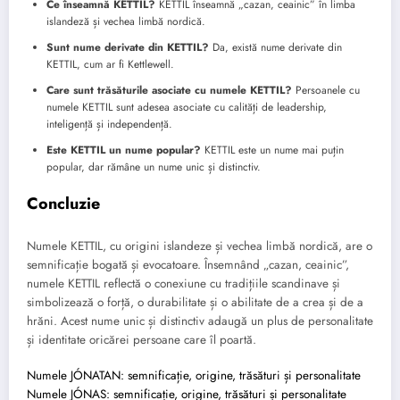
Ce înseamnă KETTIL?
KETTIL înseamnă „cazan, ceainic” în limba
islandeză și vechea limbă nordică.
Sunt nume derivate din KETTIL?
Da, există nume derivate din
KETTIL, cum ar fi Kettlewell.
Care sunt trăsăturile asociate cu numele KETTIL?
Persoanele cu
numele KETTIL sunt adesea asociate cu calități de leadership,
inteligență și independență.
Este KETTIL un nume popular?
KETTIL este un nume mai puțin
popular, dar rămâne un nume unic și distinctiv.
Concluzie
Numele KETTIL, cu origini islandeze și vechea limbă nordică, are o
semnificație bogată și evocatoare. Însemnând „cazan, ceainic”,
numele KETTIL reflectă o conexiune cu tradițiile scandinave și
simbolizează o forță, o durabilitate și o abilitate de a crea și de a
hrăni. Acest nume unic și distinctiv adaugă un plus de personalitate
și identitate oricărei persoane care îl poartă.
Numele JÓNATAN: semnificație, origine, trăsături și personalitate
Numele JÓNAS: semnificație, origine, trăsături și personalitate