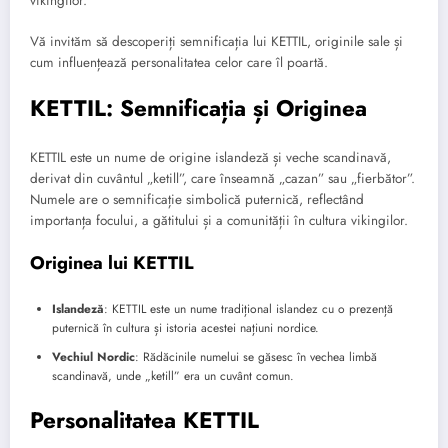
vikingilor.
Vă invităm să descoperiți semnificația lui KETTIL, originile sale și
cum influențează personalitatea celor care îl poartă.
KETTIL: Semnificația și Originea
KETTIL este un nume de origine islandeză și veche scandinavă,
derivat din cuvântul „ketill”, care înseamnă „cazan” sau „fierbător”.
Numele are o semnificație simbolică puternică, reflectând
importanța focului, a gătitului și a comunității în cultura vikingilor.
Originea lui KETTIL
Islandeză
: KETTIL este un nume tradițional islandez cu o prezență
puternică în cultura și istoria acestei națiuni nordice.
Vechiul Nordic
: Rădăcinile numelui se găsesc în vechea limbă
scandinavă, unde „ketill” era un cuvânt comun.
Personalitatea KETTIL