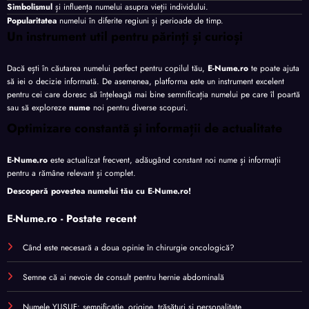
Simbolismul
și influența numelui asupra vieții individului.
Popularitatea
numelui în diferite regiuni și perioade de timp.
Un instrument util pentru părinți și curioși
Dacă ești în căutarea numelui perfect pentru copilul tău,
E-Nume.ro
te poate ajuta
să iei o decizie informată. De asemenea, platforma este un instrument excelent
pentru cei care doresc să înțeleagă mai bine semnificația numelui pe care îl poartă
sau să exploreze
nume
noi pentru diverse scopuri.
Optimizare constantă și informații de actualitate
E-Nume.ro
este actualizat frecvent, adăugând constant noi nume și informații
pentru a rămâne relevant și complet.
Descoperă povestea numelui tău cu
E-Nume.ro
!
E-Nume.ro - Postate recent
Când este necesară a doua opinie în chirurgie oncologică?
Semne că ai nevoie de consult pentru hernie abdominală
Numele YUSUF: semnificație, origine, trăsături și personalitate