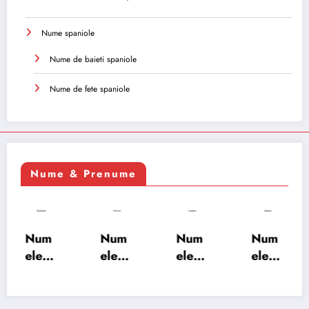
Nume spaniole
Nume de baieti spaniole
Nume de fete spaniole
Nume & Prenume
Num
Num
Num
Num
ele
ele
ele
ele
XSAY
URV
SRA
SOH
ARS
AKS
OSH
RAB:
A:
HA:
A:
semn