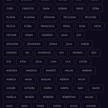
CODY
CÆLESTIS
DARA
DORAN
DÁVID
DÓRA
ELIANA
ELIANNA
EÓGHAN
FELICIANA
FELICITÁS
FELÍCIA
FLÓRA
FRANCISCA
FRIDA
GINA
HEVA
HEYDAR
IHSAN
IONATAN
JANA
JUN
JÓHANNA
JÓHANNES
JÓNAS
JÚLIA
KAEDE
KATSUMI
KEI
KHURSHID
KIN
KOHAKU
KOU
KYO
KYOU
LEILA
LIAM
LILA
LÚCÁS
MADOKA
MAGNUS
MAKOTO
MALAK
MARIAN
MARICA
MASA
MASUMI
MERIKH
MICHI
MINORI
MITSURU
MÁRIA
MÁRTA
NAO
NAOKI
NATÁLIA
RENÁTA
ROBERTA
ROBERTINA
SALMA
SAMI
SAVA
SHADI
SHEBA
SILVIA
SIMONE