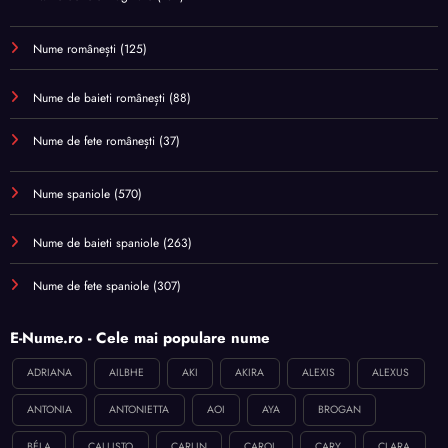
Nume românești
(125)
Nume de baieti românești
(88)
Nume de fete românești
(37)
Nume spaniole
(570)
Nume de baieti spaniole
(263)
Nume de fete spaniole
(307)
E-Nume.ro - Cele mai populare nume
ADRIANA
AILBHE
AKI
AKIRA
ALEXIS
ALEXUS
ANTONIA
ANTONIETTA
AOI
AYA
BROGAN
BÉLA
CALLISTO
CARLIN
CAROL
CARY
CLARA