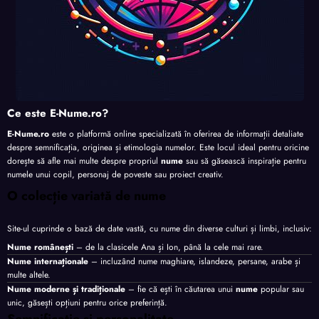
Ce este E-Nume.ro?
E-Nume.ro
este o platformă online specializată în oferirea de informații detaliate
despre semnificația, originea și etimologia numelor. Este locul ideal pentru oricine
dorește să afle mai multe despre propriul
nume
sau să găsească inspirație pentru
numele unui copil, personaj de poveste sau proiect creativ.
O colecție variată de nume
Site-ul cuprinde o bază de date vastă, cu nume din diverse culturi și limbi, inclusiv:
Nume românești
– de la clasicele Ana și Ion, până la cele mai rare.
Nume internaționale
– incluzând nume maghiare, islandeze, persane, arabe și
multe altele.
Nume moderne și tradiționale
– fie că ești în căutarea unui
nume
popular sau
unic, găsești opțiuni pentru orice preferință.