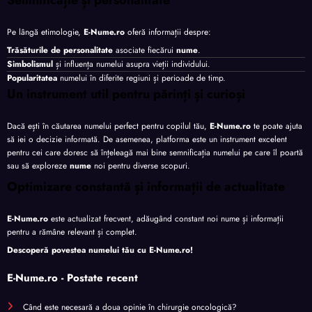
Semnificație și personalitate
Pe lângă etimologie,
E-Nume.ro
oferă informații despre:
Trăsăturile de personalitate
asociate fiecărui
nume
.
Simbolismul
și influența numelui asupra vieții individului.
Popularitatea
numelui în diferite regiuni și perioade de timp.
Un instrument util pentru părinți și curioși
Dacă ești în căutarea numelui perfect pentru copilul tău,
E-Nume.ro
te poate ajuta
să iei o decizie informată. De asemenea, platforma este un instrument excelent
pentru cei care doresc să înțeleagă mai bine semnificația numelui pe care îl poartă
sau să exploreze
nume
noi pentru diverse scopuri.
Optimizare constantă și informații de actualitate
E-Nume.ro
este actualizat frecvent, adăugând constant noi nume și informații
pentru a rămâne relevant și complet.
Descoperă povestea numelui tău cu
E-Nume.ro
!
E-Nume.ro - Postate recent
Când este necesară a doua opinie în chirurgie oncologică?