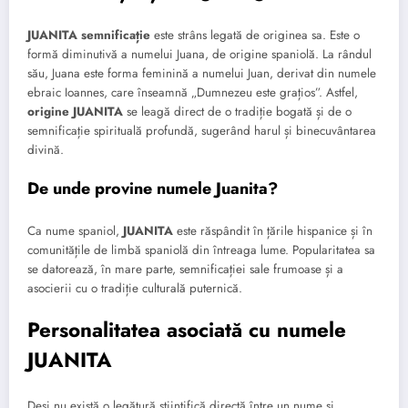
JUANITA semnificație
este strâns legată de originea sa. Este o
formă diminutivă a numelui Juana, de origine spaniolă. La rândul
său, Juana este forma feminină a numelui Juan, derivat din numele
ebraic Ioannes, care înseamnă „Dumnezeu este grațios”. Astfel,
origine JUANITA
se leagă direct de o tradiție bogată și de o
semnificație spirituală profundă, sugerând harul și binecuvântarea
divină.
De unde provine numele Juanita?
Ca nume spaniol,
JUANITA
este răspândit în țările hispanice și în
comunitățile de limbă spaniolă din întreaga lume. Popularitatea sa
se datorează, în mare parte, semnificației sale frumoase și a
asocierii cu o tradiție culturală puternică.
Personalitatea asociată cu numele
JUANITA
Deși nu există o legătură științifică directă între un nume și