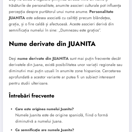
trăsăturile de personalitate, anumite asocieri culturale pot influența
percepția despre purtătorul unui nume anume.
Personalitate
JUANITA
este adesea asociată cu calități precum blândețea,
grația, și o fire caldă și afectuoasă. Aceste asocieri derivă din
semnificația numelui în sine: „Dumnezeu este grațios”.
Nume derivate din JUANITA
Deși
nume derivate din JUANITA
sunt mai puțin frecvente decât
derivatele din Juana, există posibilitatea unor variații regionale sau
diminutivi mai puțin uzuali în anumite zone hispanice. Cercetarea
aprofundată a acestor variante ar putea fi un subiect interesant
pentru studii ulterioare.
Întrebări frecvente
Care este originea numelui Juanita?
Numele Juanita este de origine spaniolă, fiind o formă
diminutivă a numelui Juana.
Ce semnificație are numele Juanita?