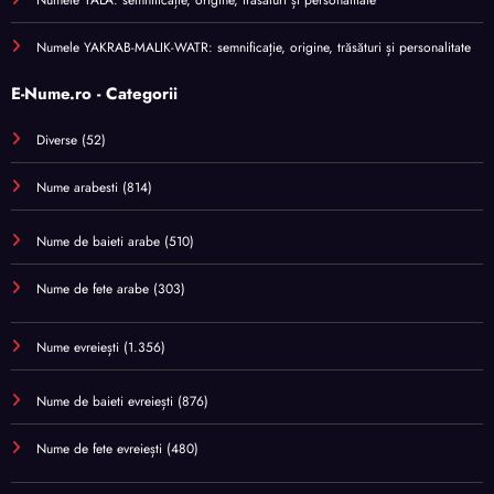
Numele YAKRAB-MALIK-WATR: semnificație, origine, trăsături și personalitate
E-Nume.ro - Categorii
Diverse
(52)
Nume arabesti
(814)
Nume de baieti arabe
(510)
Nume de fete arabe
(303)
Nume evreiești
(1.356)
Nume de baieti evreiești
(876)
Nume de fete evreiești
(480)