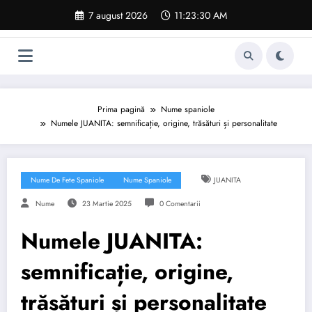
Sari
7 august 2026
11:23:31 AM
la
conținut
Prima pagină
Nume spaniole
Numele JUANITA: semnificație, origine, trăsături și personalitate
Nume De Fete Spaniole
Nume Spaniole
JUANITA
Nume
23 Martie 2025
0 Comentarii
Numele JUANITA:
semnificație, origine,
trăsături și personalitate