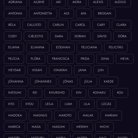
ADRIANA
AILBHE
AKI
AKIRA
ALEXIS
ALEXUS
ANTONIA
ANTONIETTA
AOI
AYA
BROGAN
BÉLA
CALLISTO
CARLIN
CAROL
CARY
CLARA
CODY
CÆLESTIS
DARA
DORAN
DÁVID
DÓRA
ELIANA
ELIANNA
EÓGHAN
FELICIANA
FELICITÁS
FELÍCIA
FLÓRA
FRANCISCA
FRIDA
GINA
HEVA
HEYDAR
IHSAN
IONATAN
JANA
JUN
JÓHANNA
JÓHANNES
JÓNAS
JÚLIA
KAEDE
KATSUMI
KEI
KHURSHID
KIN
KOHAKU
KOU
KYO
KYOU
LEILA
LIAM
LILA
LÚCÁS
MADOKA
MAGNUS
MAKOTO
MALAK
MARIAN
MARICA
MASA
MASUMI
MERIKH
MICHI
MINORI
MITSURU
MÁRIA
MÁRTA
NAO
NAOKI