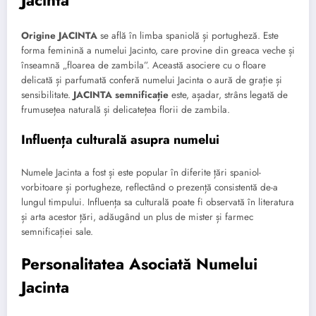
Jacinta
Origine JACINTA
se află în limba spaniolă și portugheză. Este
forma feminină a numelui Jacinto, care provine din greaca veche și
înseamnă „floarea de zambila”. Această asociere cu o floare
delicată și parfumată conferă numelui Jacinta o aură de grație și
sensibilitate.
JACINTA semnificație
este, așadar, strâns legată de
frumusețea naturală și delicatețea florii de zambila.
Influența culturală asupra numelui
Numele Jacinta a fost și este popular în diferite țări spaniol-
vorbitoare și portugheze, reflectând o prezență consistentă de-a
lungul timpului. Influența sa culturală poate fi observată în literatura
și arta acestor țări, adăugând un plus de mister și farmec
semnificației sale.
Personalitatea Asociată Numelui
Jacinta