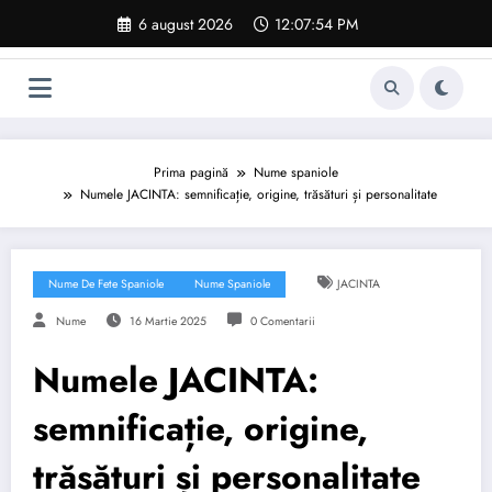
Sari
6 august 2026
12:07:55 PM
la
conținut
Prima pagină
Nume spaniole
Numele JACINTA: semnificație, origine, trăsături și personalitate
Nume De Fete Spaniole
Nume Spaniole
JACINTA
Nume
16 Martie 2025
0 Comentarii
Numele JACINTA:
semnificație, origine,
trăsături și personalitate