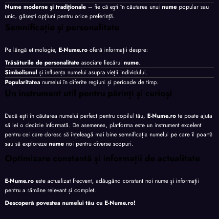
Nume moderne și tradiționale
– fie că ești în căutarea unui
nume
popular sau
unic, găsești opțiuni pentru orice preferință.
Semnificație și personalitate
Pe lângă etimologie,
E-Nume.ro
oferă informații despre:
Trăsăturile de personalitate
asociate fiecărui
nume
.
Simbolismul
și influența numelui asupra vieții individului.
Popularitatea
numelui în diferite regiuni și perioade de timp.
Un instrument util pentru părinți și curioși
Dacă ești în căutarea numelui perfect pentru copilul tău,
E-Nume.ro
te poate ajuta
să iei o decizie informată. De asemenea, platforma este un instrument excelent
pentru cei care doresc să înțeleagă mai bine semnificația numelui pe care îl poartă
sau să exploreze
nume
noi pentru diverse scopuri.
Optimizare constantă și informații de actualitate
E-Nume.ro
este actualizat frecvent, adăugând constant noi nume și informații
pentru a rămâne relevant și complet.
Descoperă povestea numelui tău cu
E-Nume.ro
!