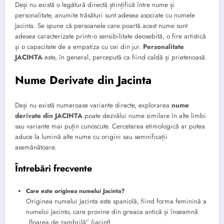
Deși nu există o legătură directă științifică între nume și
personalitate, anumite trăsături sunt adesea asociate cu numele
Jacinta. Se spune că persoanele care poartă acest nume sunt
adesea caracterizate printr-o sensibilitate deosebită, o fire artistică
și o capacitate de a empatiza cu cei din jur.
Personalitate
JACINTA
este, în general, percepută ca fiind caldă și prietenoasă.
Nume Derivate din Jacinta
Deși nu există numeroase variante directe, explorarea
nume
derivate din JACINTA
poate dezvălui nume similare în alte limbi
sau variante mai puțin cunoscute. Cercetarea etimologică ar putea
aduce la lumină alte nume cu origini sau semnificații
asemănătoare.
Întrebări frecvente
Care este originea numelui Jacinta?
Originea numelui Jacinta este spaniolă, fiind forma feminină a
numelui Jacinto, care provine din greaca antică și înseamnă
„floarea de zambrilă” (iacint).