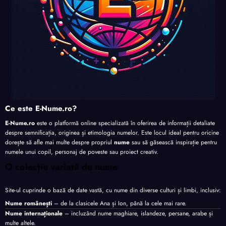
Ce este E-Nume.ro?
E-Nume.ro
este o platformă online specializată în oferirea de informații detaliate
despre semnificația, originea și etimologia numelor. Este locul ideal pentru oricine
dorește să afle mai multe despre propriul
nume
sau să găsească inspirație pentru
numele unui copil, personaj de poveste sau proiect creativ.
O colecție variată de nume
Site-ul cuprinde o bază de date vastă, cu nume din diverse culturi și limbi, inclusiv:
Nume românești
– de la clasicele Ana și Ion, până la cele mai rare.
Nume internaționale
– incluzând nume maghiare, islandeze, persane, arabe și
multe altele.