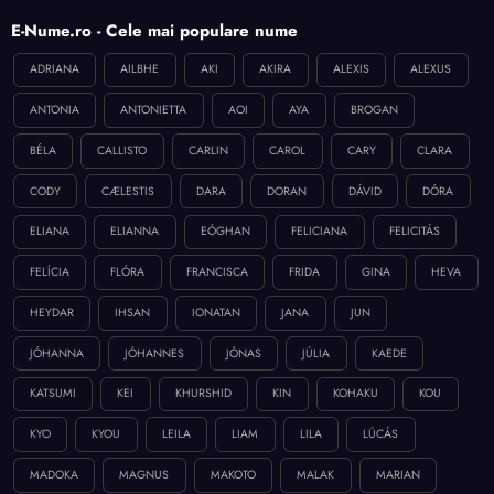
E-Nume.ro - Cele mai populare nume
ADRIANA
AILBHE
AKI
AKIRA
ALEXIS
ALEXUS
ANTONIA
ANTONIETTA
AOI
AYA
BROGAN
BÉLA
CALLISTO
CARLIN
CAROL
CARY
CLARA
CODY
CÆLESTIS
DARA
DORAN
DÁVID
DÓRA
ELIANA
ELIANNA
EÓGHAN
FELICIANA
FELICITÁS
FELÍCIA
FLÓRA
FRANCISCA
FRIDA
GINA
HEVA
HEYDAR
IHSAN
IONATAN
JANA
JUN
JÓHANNA
JÓHANNES
JÓNAS
JÚLIA
KAEDE
KATSUMI
KEI
KHURSHID
KIN
KOHAKU
KOU
KYO
KYOU
LEILA
LIAM
LILA
LÚCÁS
MADOKA
MAGNUS
MAKOTO
MALAK
MARIAN