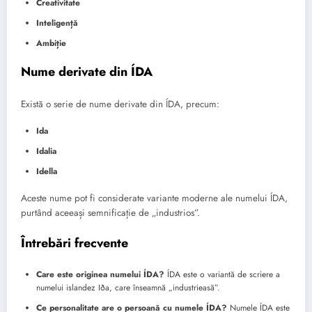
Creativitate
Inteligență
Ambiție
Nume derivate din ÍDA
Există o serie de nume derivate din ÍDA, precum:
Ida
Idalia
Idella
Aceste nume pot fi considerate variante moderne ale numelui ÍDA,
purtând aceeași semnificație de „industrios”.
Întrebări frecvente
Care este originea numelui ÍDA?
ÍDA este o variantă de scriere a
numelui islandez Iða, care înseamnă „industrieasă”.
Ce personalitate are o persoană cu numele ÍDA?
Numele ÍDA este