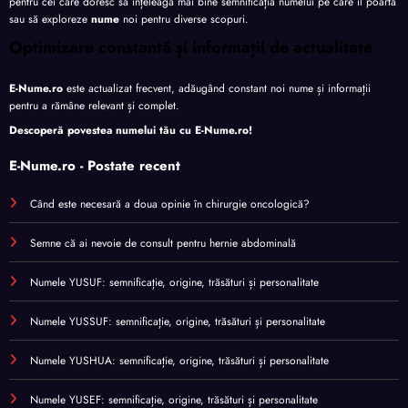
pentru cei care doresc să înțeleagă mai bine semnificația numelui pe care îl poartă
sau să exploreze
nume
noi pentru diverse scopuri.
Optimizare constantă și informații de actualitate
E-Nume.ro
este actualizat frecvent, adăugând constant noi nume și informații
pentru a rămâne relevant și complet.
Descoperă povestea numelui tău cu
E-Nume.ro
!
E-Nume.ro - Postate recent
Când este necesară a doua opinie în chirurgie oncologică?
Semne că ai nevoie de consult pentru hernie abdominală
Numele YUSUF: semnificație, origine, trăsături și personalitate
Numele YUSSUF: semnificație, origine, trăsături și personalitate
Numele YUSHUA: semnificație, origine, trăsături și personalitate
Numele YUSEF: semnificație, origine, trăsături și personalitate