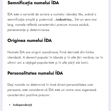
Semnificația numelui ÍDA
ÍDA este o variantă de scriere a numelui islandez Iða, având o
semnificație simplă și puternică: „
industrios
„. Într-un sens mai
larg, numele reflectă caracteristici precum munca asiduă,
perseverența și determinarea.
Originea numelui ÍDA
Numele ÍDA are origini scandinave, fiind derivată din limba
islandeză. A devenit popular în Islanda și în alte țări nordice, iar în
ultimii ani a câștigat popularitate și în alte părți ale lumii.
Personalitatea numelui ÍDA
Deși numele nu determină în mod direct personalitatea unei
persoane, este considerat că ÍDA este un nume care sugerează
caracteristici pozitive precum:
Independență