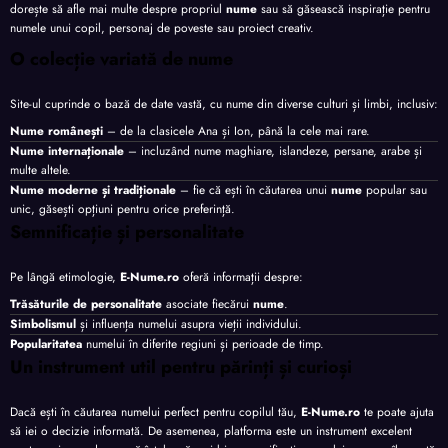
dorește să afle mai multe despre propriul
nume
sau să găsească inspirație pentru
numele unui copil, personaj de poveste sau proiect creativ.
O colecție variată de nume
Site-ul cuprinde o bază de date vastă, cu nume din diverse culturi și limbi, inclusiv:
Nume românești
– de la clasicele Ana și Ion, până la cele mai rare.
Nume internaționale
– incluzând nume maghiare, islandeze, persane, arabe și
multe altele.
Nume moderne și tradiționale
– fie că ești în căutarea unui
nume
popular sau
unic, găsești opțiuni pentru orice preferință.
Semnificație și personalitate
Pe lângă etimologie,
E-Nume.ro
oferă informații despre:
Trăsăturile de personalitate
asociate fiecărui
nume
.
Simbolismul
și influența numelui asupra vieții individului.
Popularitatea
numelui în diferite regiuni și perioade de timp.
Un instrument util pentru părinți și curioși
Dacă ești în căutarea numelui perfect pentru copilul tău,
E-Nume.ro
te poate ajuta
să iei o decizie informată. De asemenea, platforma este un instrument excelent