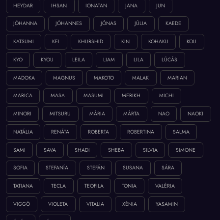
HEYDAR
IHSAN
IONATAN
JANA
JUN
JÓHANNA
JÓHANNES
JÓNAS
JÚLIA
KAEDE
KATSUMI
KEI
KHURSHID
KIN
KOHAKU
KOU
KYO
KYOU
LEILA
LIAM
LILA
LÚCÁS
MADOKA
MAGNUS
MAKOTO
MALAK
MARIAN
MARICA
MASA
MASUMI
MERIKH
MICHI
MINORI
MITSURU
MÁRIA
MÁRTA
NAO
NAOKI
NATÁLIA
RENÁTA
ROBERTA
ROBERTINA
SALMA
SAMI
SAVA
SHADI
SHEBA
SILVIA
SIMONE
SOFIA
STEFANÍA
STEFÁN
SUSANA
SÁRA
TATIANA
TECLA
TEOFILA
TONIA
VALÉRIA
VIGGÓ
VIOLETA
VITALIA
XÉNIA
YASAMIN