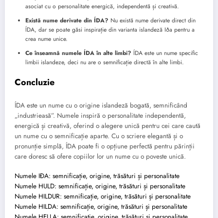
asociat cu o personalitate energică, independentă și creativă.
Există nume derivate din ÍDA?
Nu există nume derivate direct din
ÍDA, dar se poate găsi inspirație din varianta islandeză Iða pentru a
crea nume unice.
Ce înseamnă numele ÍDA în alte limbi?
ÍDA este un nume specific
limbii islandeze, deci nu are o semnificație directă în alte limbi.
Concluzie
ÍDA este un nume cu o origine islandeză bogată, semnificând
„industrieasă”. Numele inspiră o personalitate independentă,
energică și creativă, oferind o alegere unică pentru cei care caută
un nume cu o semnificație aparte. Cu o scriere elegantă și o
pronunție simplă, ÍDA poate fi o opțiune perfectă pentru părinții
care doresc să ofere copiilor lor un nume cu o poveste unică.
Numele IÐA: semnificație, origine, trăsături și personalitate
Numele HULD: semnificație, origine, trăsături și personalitate
Numele HILDUR: semnificație, origine, trăsături și personalitate
Numele HILDA: semnificație, origine, trăsături și personalitate
Numele HELLA: semnificație, origine, trăsături și personalitate