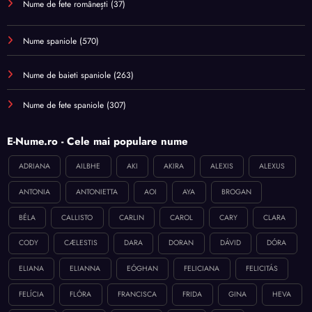
Nume de fete românești
(37)
Nume spaniole
(570)
Nume de baieti spaniole
(263)
Nume de fete spaniole
(307)
E-Nume.ro - Cele mai populare nume
ADRIANA
AILBHE
AKI
AKIRA
ALEXIS
ALEXUS
ANTONIA
ANTONIETTA
AOI
AYA
BROGAN
BÉLA
CALLISTO
CARLIN
CAROL
CARY
CLARA
CODY
CÆLESTIS
DARA
DORAN
DÁVID
DÓRA
ELIANA
ELIANNA
EÓGHAN
FELICIANA
FELICITÁS
FELÍCIA
FLÓRA
FRANCISCA
FRIDA
GINA
HEVA