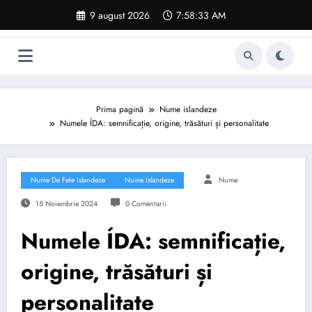
Sari
9 august 2026
7:58:34 AM
la
conținut
Prima pagină
Nume islandeze
Numele ÍDA: semnificație, origine, trăsături și personalitate
Nume De Fete Islandeze
Nume Islandeze
Nume
15 Noiembrie 2024
0 Comentarii
Numele ÍDA: semnificație,
origine, trăsături și
personalitate