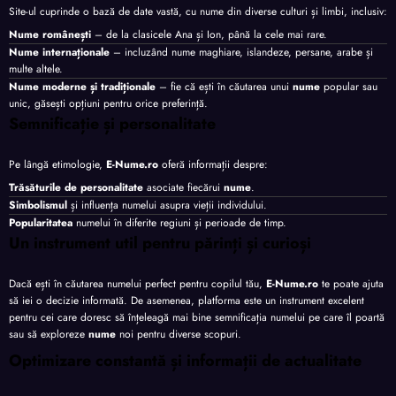
Site-ul cuprinde o bază de date vastă, cu nume din diverse culturi și limbi, inclusiv:
Nume românești
– de la clasicele Ana și Ion, până la cele mai rare.
Nume internaționale
– incluzând nume maghiare, islandeze, persane, arabe și
multe altele.
Nume moderne și tradiționale
– fie că ești în căutarea unui
nume
popular sau
unic, găsești opțiuni pentru orice preferință.
Semnificație și personalitate
Pe lângă etimologie,
E-Nume.ro
oferă informații despre:
Trăsăturile de personalitate
asociate fiecărui
nume
.
Simbolismul
și influența numelui asupra vieții individului.
Popularitatea
numelui în diferite regiuni și perioade de timp.
Un instrument util pentru părinți și curioși
Dacă ești în căutarea numelui perfect pentru copilul tău,
E-Nume.ro
te poate ajuta
să iei o decizie informată. De asemenea, platforma este un instrument excelent
pentru cei care doresc să înțeleagă mai bine semnificația numelui pe care îl poartă
sau să exploreze
nume
noi pentru diverse scopuri.
Optimizare constantă și informații de actualitate