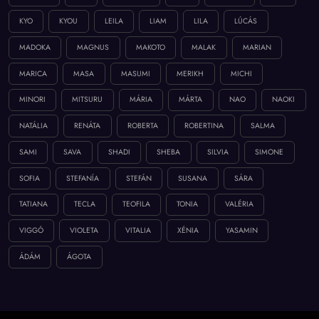
KYO
KYOU
LEILA
LIAM
LILA
LÚCÁS
MADOKA
MAGNUS
MAKOTO
MALAK
MARIAN
MARICA
MASA
MASUMI
MERIKH
MICHI
MINORI
MITSURU
MÁRIA
MÁRTA
NAO
NAOKI
NATÁLIA
RENÁTA
ROBERTA
ROBERTINA
SALMA
SAMI
SAVA
SHADI
SHEBA
SILVIA
SIMONE
SOFIA
STEFANÍA
STEFÁN
SUSANA
SÁRA
TATIANA
TECLA
TEOFILA
TONIA
VALÉRIA
VIGGÓ
VIOLETA
VITALIA
XÉNIA
YASAMIN
ÁDÁM
ÁGOTA