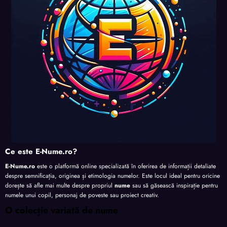
te
te
te
Ce este E-Nume.ro?
E-Nume.ro
este o platformă online specializată în oferirea de informații detaliate
despre semnificația, originea și etimologia numelor. Este locul ideal pentru oricine
dorește să afle mai multe despre propriul
nume
sau să găsească inspirație pentru
numele unui copil, personaj de poveste sau proiect creativ.
O colecție variată de nume