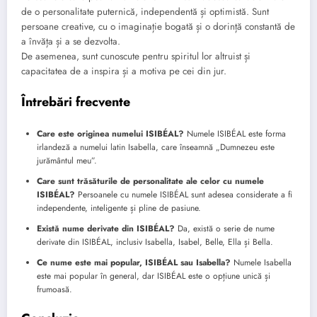
de o personalitate puternică, independentă și optimistă. Sunt
persoane creative, cu o imaginație bogată și o dorință constantă de
a învăța și a se dezvolta.
De asemenea, sunt cunoscute pentru spiritul lor altruist și
capacitatea de a inspira și a motiva pe cei din jur.
Întrebări frecvente
Care este originea numelui ISIBÉAL?
Numele ISIBÉAL este forma
irlandeză a numelui latin Isabella, care înseamnă „Dumnezeu este
jurământul meu”.
Care sunt trăsăturile de personalitate ale celor cu numele
ISIBÉAL?
Persoanele cu numele ISIBÉAL sunt adesea considerate a fi
independente, inteligente și pline de pasiune.
Există nume derivate din ISIBÉAL?
Da, există o serie de nume
derivate din ISIBÉAL, inclusiv Isabella, Isabel, Belle, Ella și Bella.
Ce nume este mai popular, ISIBÉAL sau Isabella?
Numele Isabella
este mai popular în general, dar ISIBÉAL este o opțiune unică și
frumoasă.