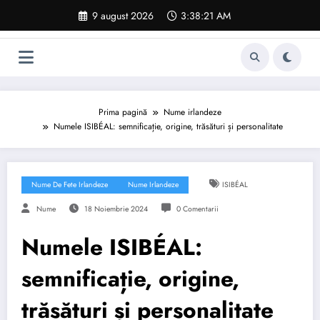
Sari
9 august 2026
3:38:22 AM
la
conținut
Prima pagină
Nume irlandeze
Numele ISIBÉAL: semnificație, origine, trăsături și personalitate
Nume De Fete Irlandeze
Nume Irlandeze
ISIBÉAL
Nume
18 Noiembrie 2024
0 Comentarii
Numele ISIBÉAL:
semnificație, origine,
trăsături și personalitate