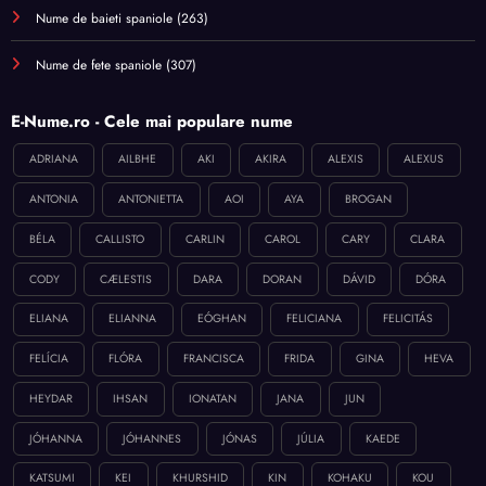
Nume de baieti spaniole
(263)
Nume de fete spaniole
(307)
E-Nume.ro - Cele mai populare nume
ADRIANA
AILBHE
AKI
AKIRA
ALEXIS
ALEXUS
ANTONIA
ANTONIETTA
AOI
AYA
BROGAN
BÉLA
CALLISTO
CARLIN
CAROL
CARY
CLARA
CODY
CÆLESTIS
DARA
DORAN
DÁVID
DÓRA
ELIANA
ELIANNA
EÓGHAN
FELICIANA
FELICITÁS
FELÍCIA
FLÓRA
FRANCISCA
FRIDA
GINA
HEVA
HEYDAR
IHSAN
IONATAN
JANA
JUN
JÓHANNA
JÓHANNES
JÓNAS
JÚLIA
KAEDE
KATSUMI
KEI
KHURSHID
KIN
KOHAKU
KOU