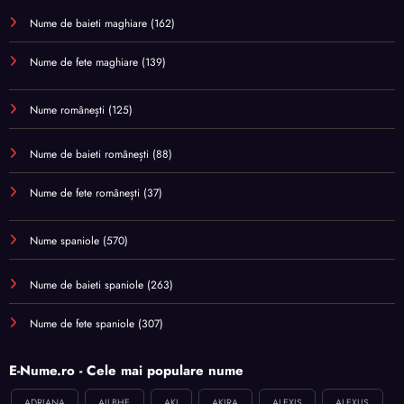
Nume de baieti maghiare
(162)
Nume de fete maghiare
(139)
Nume românești
(125)
Nume de baieti românești
(88)
Nume de fete românești
(37)
Nume spaniole
(570)
Nume de baieti spaniole
(263)
Nume de fete spaniole
(307)
E-Nume.ro - Cele mai populare nume
ADRIANA
AILBHE
AKI
AKIRA
ALEXIS
ALEXUS