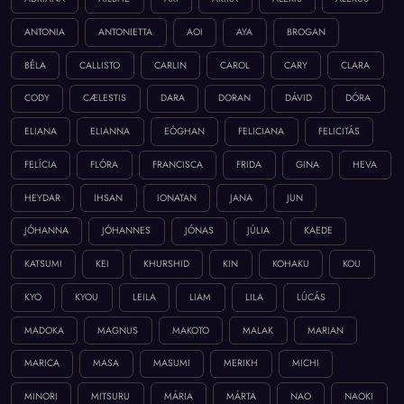
ANTONIA
ANTONIETTA
AOI
AYA
BROGAN
BÉLA
CALLISTO
CARLIN
CAROL
CARY
CLARA
CODY
CÆLESTIS
DARA
DORAN
DÁVID
DÓRA
ELIANA
ELIANNA
EÓGHAN
FELICIANA
FELICITÁS
FELÍCIA
FLÓRA
FRANCISCA
FRIDA
GINA
HEVA
HEYDAR
IHSAN
IONATAN
JANA
JUN
JÓHANNA
JÓHANNES
JÓNAS
JÚLIA
KAEDE
KATSUMI
KEI
KHURSHID
KIN
KOHAKU
KOU
KYO
KYOU
LEILA
LIAM
LILA
LÚCÁS
MADOKA
MAGNUS
MAKOTO
MALAK
MARIAN
MARICA
MASA
MASUMI
MERIKH
MICHI
MINORI
MITSURU
MÁRIA
MÁRTA
NAO
NAOKI