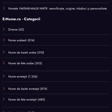
Numele YAKRAB-MALIK-WATR: semnificație, origine, trăsături și personalitate
E-Nume.ro - Categorii
Diverse
(52)
Nume arabesti
(814)
Nume de baieti arabe
(510)
Nume de fete arabe
(303)
Nume evreiești
(1.356)
Nume de baieti evreiești
(876)
Nume de fete evreiești
(480)