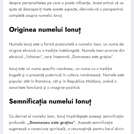
despre personalitatea pe care o poate influența. Acest articol vă va
ajuta să descoperiți toate aceste aspecte, oferindu-vă o perspectivă
completă asupra numelui Ionuț.
Originea numelui Ionuț
Numele Ionuț este o formă prescurtată a numelui Ioan, un nume de
origine ebraică cu o tradiție îndelungată. Numele Ioan provine din
ebraicul „Yohanan”, care înseamnă „Dumnezeu este grațios”.
Ionuț este un nume specific românesc, un nume cu o tradiție
bogată și o prezență puternică în cultura românească. Numele este
popular atât în România, cât și în Republica Moldova, având o
sonoritate familiară și o imagine pozitivă.
Semnificația numelui Ionuț
Ca derivat al numelui Ioan, Ionuț împărtășește aceeași semnificație
profundă:
„Dumnezeu este grațios”
. Această semnificație
sugerează o conexiune spirituală, o recunoștință pentru harul divin