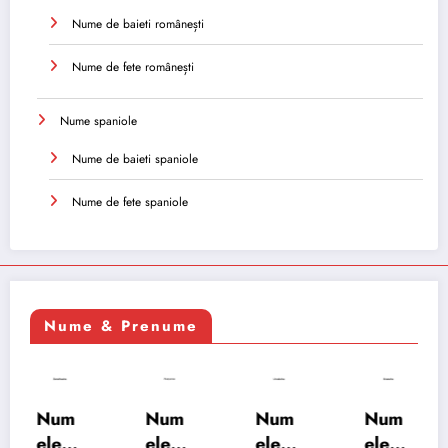
Nume de baieti românești
Nume de fete românești
Nume spaniole
Nume de baieti spaniole
Nume de fete spaniole
Nume & Prenume
Num
Num
Num
Num
ele
ele
ele
ele