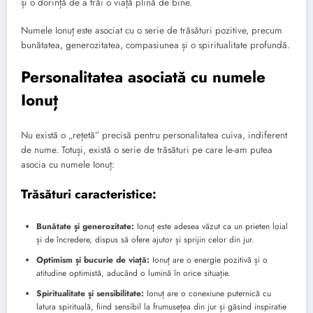
și o dorință de a trăi o viață plină de bine.
Numele Ionuț este asociat cu o serie de trăsături pozitive, precum
bunătatea, generozitatea, compasiunea și o spiritualitate profundă.
Personalitatea asociată cu numele
Ionuț
Nu există o „rețetă” precisă pentru personalitatea cuiva, indiferent
de nume. Totuși, există o serie de trăsături pe care le-am putea
asocia cu numele Ionuț:
Trăsături caracteristice:
Bunătate și generozitate:
Ionuț este adesea văzut ca un prieten loial
și de încredere, dispus să ofere ajutor și sprijin celor din jur.
Optimism și bucurie de viață:
Ionuț are o energie pozitivă și o
atitudine optimistă, aducând o lumină în orice situație.
Spiritualitate și sensibilitate:
Ionuț are o conexiune puternică cu
latura spirituală, fiind sensibil la frumusețea din jur și găsind inspiratie