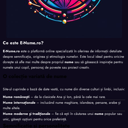
Ce este E-Nume.ro?
E-Nume.ro
este o platformă online specializată în oferirea de informații detaliate
despre semnificația, originea și etimologia numelor. Este locul ideal pentru oricine
dorește să afle mai multe despre propriul
nume
sau să găsească inspirație pentru
numele unui copil, personaj de poveste sau proiect creativ.
O colecție variată de nume
Site-ul cuprinde o bază de date vastă, cu nume din diverse culturi și limbi, inclusiv:
Nume românești
– de la clasicele Ana și Ion, până la cele mai rare.
Nume internaționale
– incluzând nume maghiare, islandeze, persane, arabe și
multe altele.
Nume moderne și tradiționale
– fie că ești în căutarea unui
nume
popular sau
unic, găsești opțiuni pentru orice preferință.
Semnificație și personalitate