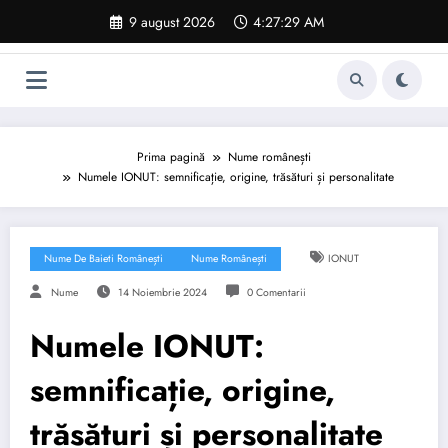
Sari
9 august 2026
4:27:30 AM
la
conținut
Prima pagină
Nume românești
Numele IONUT: semnificație, origine, trăsături și personalitate
Nume De Baieti Românești
Nume Românești
IONUT
Nume
14 Noiembrie 2024
0 Comentarii
Numele IONUT:
semnificație, origine,
trăsături și personalitate