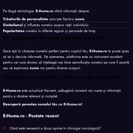
Pe lângă etimologie,
E-Nume.ro
oferă informații despre:
Trăsăturile de personalitate
asociate fiecărui
nume
.
Simbolismul
și influența numelui asupra vieții individului.
Popularitatea
numelui în diferite regiuni și perioade de timp.
Un instrument util pentru părinți și curioși
Dacă ești în căutarea numelui perfect pentru copilul tău,
E-Nume.ro
te poate ajuta
să iei o decizie informată. De asemenea, platforma este un instrument excelent
pentru cei care doresc să înțeleagă mai bine semnificația numelui pe care îl poartă
sau să exploreze
nume
noi pentru diverse scopuri.
Optimizare constantă și informații de actualitate
E-Nume.ro
este actualizat frecvent, adăugând constant noi nume și informații
pentru a rămâne relevant și complet.
Descoperă povestea numelui tău cu
E-Nume.ro
!
E-Nume.ro - Postate recent
Când este necesară a doua opinie în chirurgie oncologică?