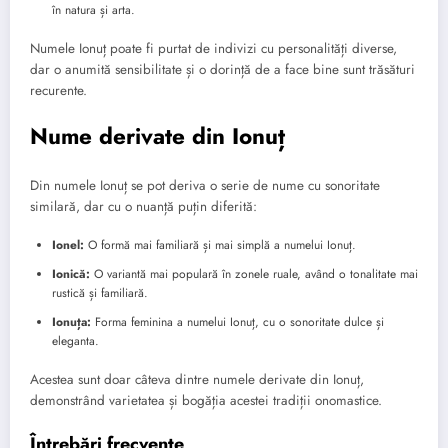
în natura și arta.
Numele Ionuț poate fi purtat de indivizi cu personalități diverse,
dar o anumită sensibilitate și o dorință de a face bine sunt trăsături
recurente.
Nume derivate din Ionuț
Din numele Ionuț se pot deriva o serie de nume cu sonoritate
similară, dar cu o nuanță puțin diferită:
Ionel:
O formă mai familiară și mai simplă a numelui Ionuț.
Ionică:
O variantă mai populară în zonele ruale, având o tonalitate mai
rustică și familiară.
Ionuța:
Forma feminina a numelui Ionuț, cu o sonoritate dulce și
eleganta.
Acestea sunt doar câteva dintre numele derivate din Ionuț,
demonstrând varietatea și bogăția acestei tradiții onomastice.
Întrebări frecvente