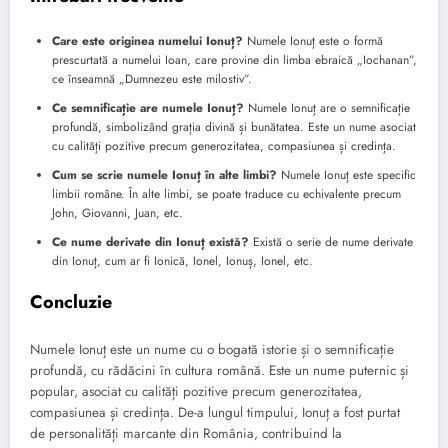
Care este originea numelui Ionuț?
Numele Ionuț este o formă
prescurtată a numelui Ioan, care provine din limba ebraică „Iochanan”,
ce înseamnă „Dumnezeu este milostiv”.
Ce semnificație are numele Ionuț?
Numele Ionuț are o semnificație
profundă, simbolizând grația divină și bunătatea. Este un nume asociat
cu calități pozitive precum generozitatea, compasiunea și credința.
Cum se scrie numele Ionuț în alte limbi?
Numele Ionuț este specific
limbii române. În alte limbi, se poate traduce cu echivalente precum
John, Giovanni, Juan, etc.
Ce nume derivate din Ionuț există?
Există o serie de nume derivate
din Ionuț, cum ar fi Ionică, Ionel, Ionuș, Ionel, etc.
Concluzie
Numele Ionuț este un nume cu o bogată istorie și o semnificație
profundă, cu rădăcini în cultura română. Este un nume puternic și
popular, asociat cu calități pozitive precum generozitatea,
compasiunea și credința. De-a lungul timpului, Ionuț a fost purtat
de personalități marcante din România, contribuind la