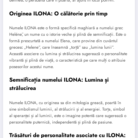
definesc o persoană care îl poartă, ai ajuns în locul potrivit.
Originea ILONA: O călătorie prin timp
Numele ILONA este o formă specifică maghiară a numelui grec
Helénē, un nume cu o istorie veche și plină de semnificații. Este o
formă prescurtată a numelui Elena, care provine din cuvântul
grecesc „Helene”, care înseamnă „torță” sau „lumina lunii”.
Această asociere cu lumina și strălucirea sugerează o personalitate
vibrantă și plină de viață, o caracteristică pe care mulți o atribuie
posesorilor acestui nume.
Semnificația numelui ILONA: Lumina și
strălucirea
Numele ILONA, cu originea sa din mitologia greacă, poartă în
sine simbolismul luminii, al strălucirii și al energiei. Torța, simbol
al speranței și al luminii, este o imagine potentă care sugerează o
personalitate puternică, independentă și plină de pasiune.
Trăsături de personalitate asociate cu ILONA: