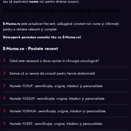
sau să exploreze
nume
noi pentru diverse scopuri.
Optimizare constantă și informații de actualitate
E-Nume.ro
este actualizat frecvent, adăugând constant noi nume și informații
pentru a rămâne relevant și complet.
Descoperă povestea numelui tău cu
E-Nume.ro
!
E-Nume.ro - Postate recent
Când este necesară a doua opinie în chirurgie oncologică?
Semne că ai nevoie de consult pentru hernie abdominală
Numele YUSUF: semnificație, origine, trăsături și personalitate
Numele YUSSUF: semnificație, origine, trăsături și personalitate
Numele YUSHUA: semnificație, origine, trăsături și personalitate
Numele YUSEF: semnificație, origine, trăsături și personalitate