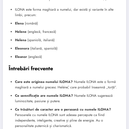
ILONA este forma maghiară a numelui, dar există și variante în alte
limbi, precum:
Elena
(română)
Helene
(engleză, franceză)
Helena
(spaniolă, italiană)
Eleonora
(italiană, spaniolă)
Eleanor
(engleză)
Întrebări frecvente
Care este originea numelui ILONA?
Numele ILONA este o formă
maghiară a numelui grecesc Helénē, care probabil înseamnă „torță”.
Ce semnificație are numele ILONA?
Numele ILONA sugerează
luminozitate, pasiune și putere.
Ce trăsături de caracter are o persoană cu numele ILONA?
Persoanele cu numele ILONA sunt adesea percepute ca fiind
independente, inteligente, creative și pline de energie. Au o
personalitate puternică și charismatică.