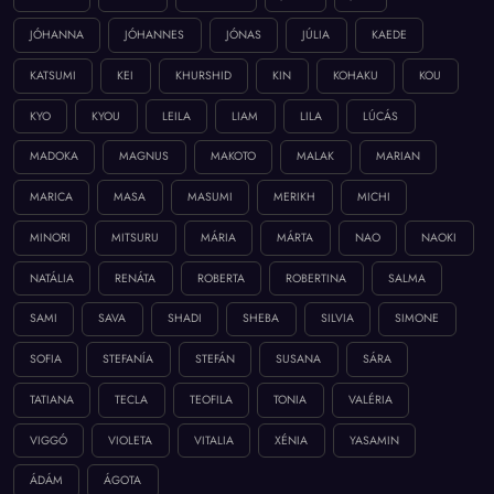
JÓHANNA
JÓHANNES
JÓNAS
JÚLIA
KAEDE
KATSUMI
KEI
KHURSHID
KIN
KOHAKU
KOU
KYO
KYOU
LEILA
LIAM
LILA
LÚCÁS
MADOKA
MAGNUS
MAKOTO
MALAK
MARIAN
MARICA
MASA
MASUMI
MERIKH
MICHI
MINORI
MITSURU
MÁRIA
MÁRTA
NAO
NAOKI
NATÁLIA
RENÁTA
ROBERTA
ROBERTINA
SALMA
SAMI
SAVA
SHADI
SHEBA
SILVIA
SIMONE
SOFIA
STEFANÍA
STEFÁN
SUSANA
SÁRA
TATIANA
TECLA
TEOFILA
TONIA
VALÉRIA
VIGGÓ
VIOLETA
VITALIA
XÉNIA
YASAMIN
ÁDÁM
ÁGOTA