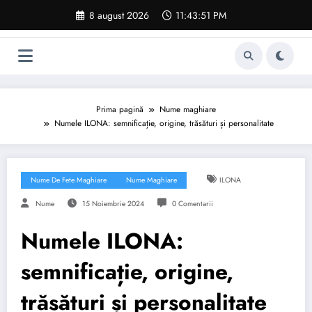
Sari
8 august 2026
11:43:52 PM
la
conținut
Prima pagină
Nume maghiare
Numele ILONA: semnificație, origine, trăsături și personalitate
Nume De Fete Maghiare
Nume Maghiare
ILONA
Nume
15 Noiembrie 2024
0 Comentarii
Numele ILONA:
semnificație, origine,
trăsături și personalitate