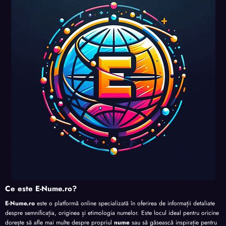
uri și
uri și
uri și
perso
perso
perso
perso
nalita
nalita
nalita
nalita
te
te
te
te
Ce este E-Nume.ro?
E-Nume.ro
este o platformă online specializată în oferirea de informații detaliate
despre semnificația, originea și etimologia numelor. Este locul ideal pentru oricine
dorește să afle mai multe despre propriul
nume
sau să găsească inspirație pentru