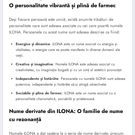
O personalitate vibrantă și plină de farmec
Deși fiecare persoană este unică, există anumite trăsături de
personalitate care sunt adesea asociate cu cei care poartă numele
ILONA. Persoanele cu acest nume sunt adesea descrise ca fiind:
Energice și dinamice
: ILONA este un nume asociat cu energia și
vitalitatea, o energie care se poate manifesta în diverse domenii ale
vieții.
Creative și imaginative
: Numele ILONA este adesea asociat cu
creativitatea, cu imaginația bogată și cu un simț al esteticii pronunțat.
Independente și hotărâte
: Persoanele cu numele ILONA sunt adesea
puternice, independente și hotărâte să-și atingă obiectivele.
Sociabile și pline de farmec
: ILONA este un nume asociat cu o
personalitate charismatică, sociabilă și prietenoasă.
Nume derivate din ILONA: O familie de nume
cu rezonanță
Numele ILONA a dat naștere la o serie de nume derivate, precum: