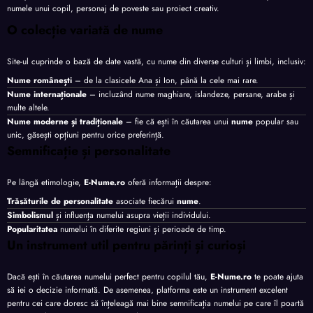
numele unui copil, personaj de poveste sau proiect creativ.
O colecție variată de nume
Site-ul cuprinde o bază de date vastă, cu nume din diverse culturi și limbi, inclusiv:
Nume românești
– de la clasicele Ana și Ion, până la cele mai rare.
Nume internaționale
– incluzând nume maghiare, islandeze, persane, arabe și
multe altele.
Nume moderne și tradiționale
– fie că ești în căutarea unui
nume
popular sau
unic, găsești opțiuni pentru orice preferință.
Semnificație și personalitate
Pe lângă etimologie,
E-Nume.ro
oferă informații despre:
Trăsăturile de personalitate
asociate fiecărui
nume
.
Simbolismul
și influența numelui asupra vieții individului.
Popularitatea
numelui în diferite regiuni și perioade de timp.
Un instrument util pentru părinți și curioși
Dacă ești în căutarea numelui perfect pentru copilul tău,
E-Nume.ro
te poate ajuta
să iei o decizie informată. De asemenea, platforma este un instrument excelent
pentru cei care doresc să înțeleagă mai bine semnificația numelui pe care îl poartă