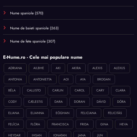
Nume spaniole
(570)
Nume de baieti spaniole
(263)
Nume de fete spaniole
(307)
E-Nume.ro - Cele mai populare nume
ADRIANA
AILBHE
AKI
AKIRA
ALEXIS
ALEXUS
ANTONIA
ANTONIETTA
AOI
AYA
BROGAN
BÉLA
CALLISTO
CARLIN
CAROL
CARY
CLARA
CODY
CÆLESTIS
DARA
DORAN
DÁVID
DÓRA
ELIANA
ELIANNA
EÓGHAN
FELICIANA
FELICITÁS
FELÍCIA
FLÓRA
FRANCISCA
FRIDA
GINA
HEVA
HEYDAR
IHSAN
IONATAN
JANA
JUN