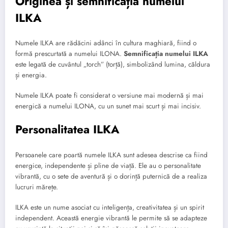
Originea și semnificația numelui
ILKA
Numele ILKA are rădăcini adânci în cultura maghiară, fiind o
formă prescurtată a numelui ILONA.
Semnificația numelui ILKA
este legată de cuvântul „torch” (torță), simbolizând lumina, căldura
și energia.
Numele ILKA poate fi considerat o versiune mai modernă și mai
energică a numelui ILONA, cu un sunet mai scurt și mai incisiv.
Personalitatea ILKA
Persoanele care poartă numele ILKA sunt adesea descrise ca fiind
energice, independente și pline de viață. Ele au o personalitate
vibrantă, cu o sete de aventură și o dorință puternică de a realiza
lucruri mărețe.
ILKA este un nume asociat cu inteligența, creativitatea și un spirit
independent. Această energie vibrantă le permite să se adapteze