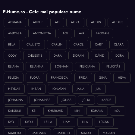
E-Nume.ro - Cele mai populare nume
ADRIANA
AILBHE
AKI
AKIRA
ALEXIS
ALEXUS
ANTONIA
ANTONIETTA
AOI
AYA
BROGAN
BÉLA
CALLISTO
CARLIN
CAROL
CARY
CLARA
CODY
CÆLESTIS
DARA
DORAN
DÁVID
DÓRA
ELIANA
ELIANNA
EÓGHAN
FELICIANA
FELICITÁS
FELÍCIA
FLÓRA
FRANCISCA
FRIDA
GINA
HEVA
HEYDAR
IHSAN
IONATAN
JANA
JUN
JÓHANNA
JÓHANNES
JÓNAS
JÚLIA
KAEDE
KATSUMI
KEI
KHURSHID
KIN
KOHAKU
KOU
KYO
KYOU
LEILA
LIAM
LILA
LÚCÁS
MADOKA
MAGNUS
MAKOTO
MALAK
MARIAN