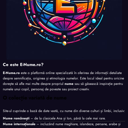
Ce este E-Nume.ro?
E-Nume.ro
este o platformă online specializată în oferirea de informații detaliate
despre semnificația, originea și etimologia numelor. Este locul ideal pentru oricine
dorește să afle mai multe despre propriul
nume
sau să găsească inspirație pentru
numele unui copil, personaj de poveste sau proiect creativ.
O colecție variată de nume
Site-ul cuprinde o bază de date vastă, cu nume din diverse culturi și limbi, inclusiv:
Nume românești
– de la clasicele Ana și Ion, până la cele mai rare.
Nume internaționale
– incluzând nume maghiare, islandeze, persane, arabe și