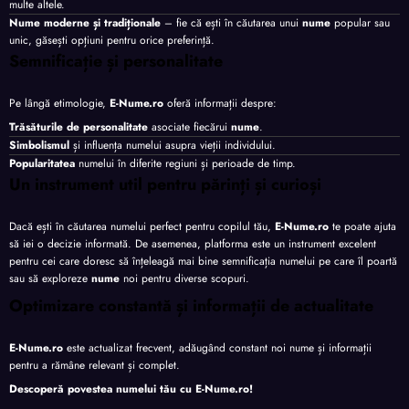
multe altele.
Nume moderne și tradiționale
– fie că ești în căutarea unui
nume
popular sau
unic, găsești opțiuni pentru orice preferință.
Semnificație și personalitate
Pe lângă etimologie,
E-Nume.ro
oferă informații despre:
Trăsăturile de personalitate
asociate fiecărui
nume
.
Simbolismul
și influența numelui asupra vieții individului.
Popularitatea
numelui în diferite regiuni și perioade de timp.
Un instrument util pentru părinți și curioși
Dacă ești în căutarea numelui perfect pentru copilul tău,
E-Nume.ro
te poate ajuta
să iei o decizie informată. De asemenea, platforma este un instrument excelent
pentru cei care doresc să înțeleagă mai bine semnificația numelui pe care îl poartă
sau să exploreze
nume
noi pentru diverse scopuri.
Optimizare constantă și informații de actualitate
E-Nume.ro
este actualizat frecvent, adăugând constant noi nume și informații
pentru a rămâne relevant și complet.
Descoperă povestea numelui tău cu
E-Nume.ro
!