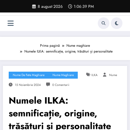
Sari
8 august 2026
1:06:40 PM
la
conținut
Prima pagină
Nume maghiare
Numele ILKA: semnificație, origine, trăsături și personalitate
Nume De Fete Maghiare
Nume Maghiare
ILKA
Nume
15 Noiembrie 2024
0 Comentarii
Numele ILKA:
semnificație, origine,
trăsături și personalitate