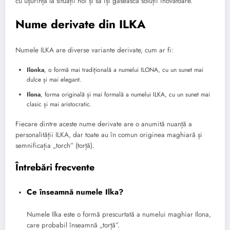
cu ușurință la situații noi și să își găsească soluții inovatoare.
Nume derivate din ILKA
Numele ILKA are diverse variante derivate, cum ar fi:
Ilonka
, o formă mai tradițională a numelui ILONA, cu un sunet mai
dulce și mai elegant.
Ilona
, forma originală și mai formală a numelui ILKA, cu un sunet mai
clasic și mai aristocratic.
Fiecare dintre aceste nume derivate are o anumită nuanță a
personalității ILKA, dar toate au în comun originea maghiară și
semnificația „torch” (torță).
Întrebări frecvente
Ce înseamnă numele Ilka?
Numele Ilka este o formă prescurtată a numelui maghiar Ilona, ​​
care probabil înseamnă „torță”.