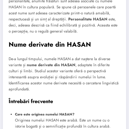
personalitate, anumite trăsături sunt adesea asociate cu numele
HASAN în cultura populară. Se spune că persoanele care poartă
acest nume sunt adesea caracterizate printr-o natură amabilă,
respectuoasă și un simț al dreptății.
Personalitate HASAN
este,
deci, adesea descrisă ca fiind echilibrată și pozitivă. Aceasta este
o percepție, nu o regulă general valabilă.
Nume derivate din HASAN
De-a lungul timpului, numele HASAN a dat naștere la diverse
variante și
nume derivate din HASAN
, adaptate în diferite
culturi și limbi. Studiul acestor variante oferă o perspectivă
interesantă asupra evoluției și răspândirii numelui în lume.
Identificarea acestor nume derivate necesită o cercetare lingvistică
aprofundată.
Întrebări frecvente
Care este originea numelui HASAN?
Originea numelui HASAN este arabă. Este un nume cu o
istorie bogată și o semnificație profundă în cultura arabă.