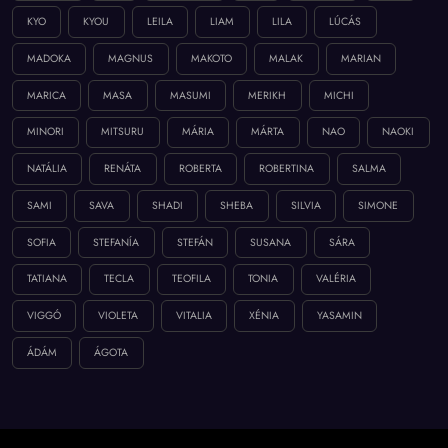
KYO
KYOU
LEILA
LIAM
LILA
LÚCÁS
MADOKA
MAGNUS
MAKOTO
MALAK
MARIAN
MARICA
MASA
MASUMI
MERIKH
MICHI
MINORI
MITSURU
MÁRIA
MÁRTA
NAO
NAOKI
NATÁLIA
RENÁTA
ROBERTA
ROBERTINA
SALMA
SAMI
SAVA
SHADI
SHEBA
SILVIA
SIMONE
SOFIA
STEFANÍA
STEFÁN
SUSANA
SÁRA
TATIANA
TECLA
TEOFILA
TONIA
VALÉRIA
VIGGÓ
VIOLETA
VITALIA
XÉNIA
YASAMIN
ÁDÁM
ÁGOTA