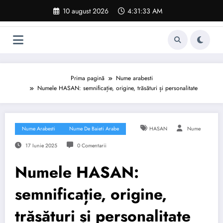
Sari
10 august 2026
4:31:34 AM
la
conținut
Prima pagină
Nume arabesti
Numele HASAN: semnificație, origine, trăsături și personalitate
Nume Arabesti
Nume De Baieti Arabe
HASAN
Nume
17 Iunie 2025
0 Comentarii
Numele HASAN:
semnificație, origine,
trăsături și personalitate