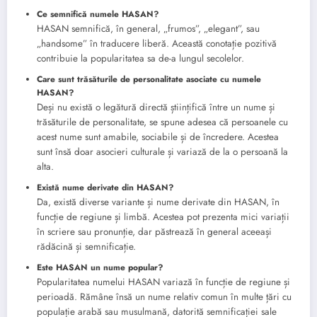
Ce semnifică numele HASAN?
HASAN semnifică, în general, „frumos”, „elegant”, sau
„handsome” în traducere liberă. Această conotație pozitivă
contribuie la popularitatea sa de-a lungul secolelor.
Care sunt trăsăturile de personalitate asociate cu numele
HASAN?
Deși nu există o legătură directă științifică între un nume și
trăsăturile de personalitate, se spune adesea că persoanele cu
acest nume sunt amabile, sociabile și de încredere. Acestea
sunt însă doar asocieri culturale și variază de la o persoană la
alta.
Există nume derivate din HASAN?
Da, există diverse variante și nume derivate din HASAN, în
funcție de regiune și limbă. Acestea pot prezenta mici variații
în scriere sau pronunție, dar păstrează în general aceeași
rădăcină și semnificație.
Este HASAN un nume popular?
Popularitatea numelui HASAN variază în funcție de regiune și
perioadă. Rămâne însă un nume relativ comun în multe țări cu
populație arabă sau musulmană, datorită semnificației sale