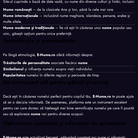
Site-ul cuprinde o bază de date vastă, cu nume din diverse culturi și limbi, inclusiv:
Nume românești
– de la clasicele Ana și Ion, până la cele mai rare.
Nume internaționale
– incluzând nume maghiare, islandeze, persane, arabe și
multe altele.
Nume moderne și tradiționale
– fie că ești în căutarea unui
nume
popular sau
unic, găsești opțiuni pentru orice preferință.
Semnificație și personalitate
Pe lângă etimologie,
E-Nume.ro
oferă informații despre:
Trăsăturile de personalitate
asociate fiecărui
nume
.
Simbolismul
și influența numelui asupra vieții individului.
Popularitatea
numelui în diferite regiuni și perioade de timp.
Un instrument util pentru părinți și curioși
Dacă ești în căutarea numelui perfect pentru copilul tău,
E-Nume.ro
te poate ajuta
să iei o decizie informată. De asemenea, platforma este un instrument excelent
pentru cei care doresc să înțeleagă mai bine semnificația numelui pe care îl poartă
sau să exploreze
nume
noi pentru diverse scopuri.
Optimizare constantă și informații de actualitate
E-Nume.ro
este actualizat frecvent, adăugând constant noi nume și informații