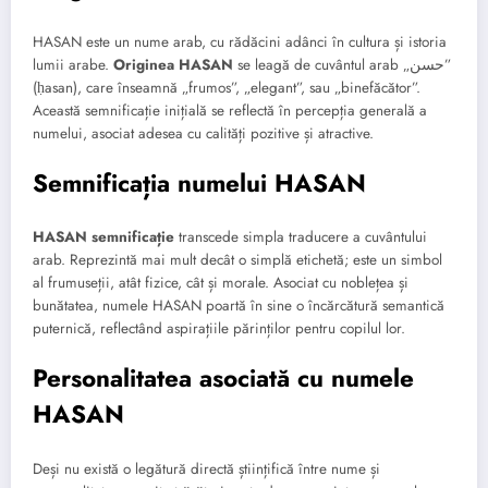
HASAN este un nume arab, cu rădăcini adânci în cultura și istoria
lumii arabe.
Originea HASAN
se leagă de cuvântul arab „حسن”
(ḥasan), care înseamnă „frumos”, „elegant”, sau „binefăcător”.
Această semnificație inițială se reflectă în percepția generală a
numelui, asociat adesea cu calități pozitive și atractive.
Semnificația numelui HASAN
HASAN semnificație
transcede simpla traducere a cuvântului
arab. Reprezintă mai mult decât o simplă etichetă; este un simbol
al frumuseții, atât fizice, cât și morale. Asociat cu noblețea și
bunătatea, numele HASAN poartă în sine o încărcătură semantică
puternică, reflectând aspirațiile părinților pentru copilul lor.
Personalitatea asociată cu numele
HASAN
Deși nu există o legătură directă științifică între nume și