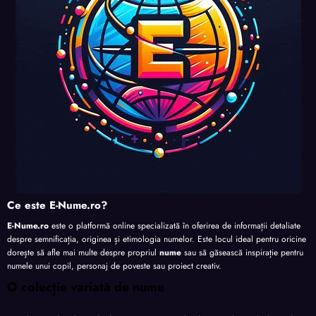
te
te
te
Ce este E-Nume.ro?
E-Nume.ro
este o platformă online specializată în oferirea de informații detaliate
despre semnificația, originea și etimologia numelor. Este locul ideal pentru oricine
dorește să afle mai multe despre propriul
nume
sau să găsească inspirație pentru
numele unui copil, personaj de poveste sau proiect creativ.
O colecție variată de nume