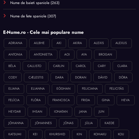
Nume de baieti spaniole
(263)
Nume de fete spaniole
(307)
E-Nume.ro - Cele mai populare nume
ADRIANA
AILBHE
AKI
AKIRA
ALEXIS
ALEXUS
ANTONIA
ANTONIETTA
AOI
AYA
BROGAN
BÉLA
CALLISTO
CARLIN
CAROL
CARY
CLARA
CODY
CÆLESTIS
DARA
DORAN
DÁVID
DÓRA
ELIANA
ELIANNA
EÓGHAN
FELICIANA
FELICITÁS
FELÍCIA
FLÓRA
FRANCISCA
FRIDA
GINA
HEVA
HEYDAR
IHSAN
IONATAN
JANA
JUN
JÓHANNA
JÓHANNES
JÓNAS
JÚLIA
KAEDE
KATSUMI
KEI
KHURSHID
KIN
KOHAKU
KOU