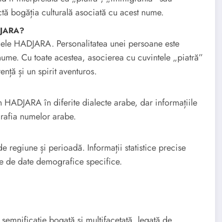
ectă bogăția culturală asociată cu acest nume.
DJARA?
umele HADJARA. Personalitatea unei persoane este
 nume. Cu toate acestea, asocierea cu cuvintele „piatră”
nță și un spirit aventuros.
n HADJARA în diferite dialecte arabe, dar informațiile
grafia numelor arabe.
 regiune și perioadă. Informații statistice precise
ze de date demografice specifice.
emnificație bogată și multifacetată, legată de