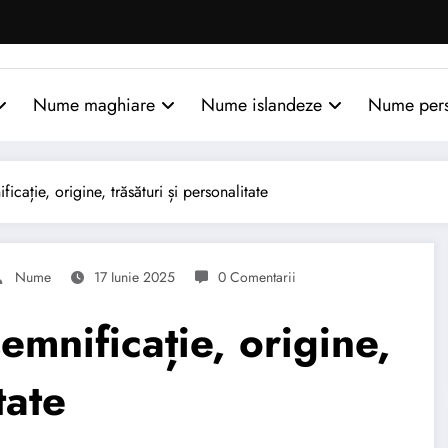
Nume maghiare
Nume islandeze
Nume per
ție, origine, trăsături și personalitate
Nume
17 Iunie 2025
0 Comentarii
nificație, origine,
tate