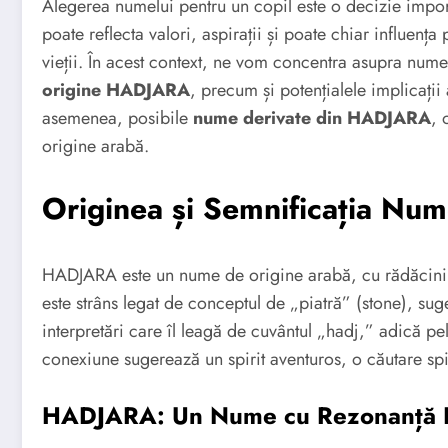
Alegerea numelui pentru un copil este o decizie impor
poate reflecta valori, aspirații și poate chiar influența
vieții. În acest context, ne vom concentra asupra n
origine HADJARA
, precum și potențialele implicați
asemenea, posibile
nume derivate din HADJARA
, 
origine arabă.
Originea și Semnificația N
HADJARA este un nume de origine arabă, cu rădăcini adâ
este strâns legat de conceptul de „piatră” (stone), sugerâ
interpretări care îl leagă de cuvântul „hadj,” adică pe
conexiune sugerează un spirit aventuros, o căutare spir
HADJARA: Un Nume cu Rezonanță I