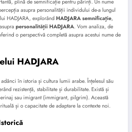
tantă, plină de semnificație pentru părinți. Un nume
 percepția asupra personalității individului de-a lungul
umelui HADJARA, explorând
HADJARA semnificație
,
i asupra
personalității HADJARA
. Vom analiza, de
oferind o perspectivă completă asupra acestui nume de
umelui HADJARA
nci în istoria și cultura lumii arabe. Înțelesul său
nd rezistență, stabilitate și durabilitate. Există și
lerinaj sau imigrant (immigrant, pilgrim). Această
ituală și o capacitate de adaptare la contexte noi.
storică