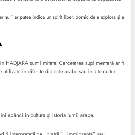
nul” ar putea indica un spirit liber, dornic de a explora și a
A
in HADJARA sunt limitate. Cercetarea suplimentară ar fi
tilizate în diferite dialecte arabe sau în alte culturi.
 adânci în cultura și istoria lumii arabe.
 fi interpretată ca „piatră”, „immigrantă” sau