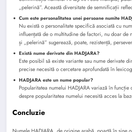
„pelerină”. Această diversitate de semnificații refl
Cum este personalitatea unei persoane numite HA
Nu există o personalitate specifică asociată cu n
influențată de o multitudine de factori, nu doar de
și „pelerină” sugerează, poate, rezistență, persevere
Există nume derivate din HADJARA?
Este posibil să existe variante sau nume derivate di
precise necesită o cercetare aprofundată în lexico
HADJARA este un nume popular?
Popularitatea numelui HADJARA variază în funcție de
despre popularitatea numelui necesită acces la ba
Concluzie
Numele HADJARA, de origine arabă, poartă în sine o s