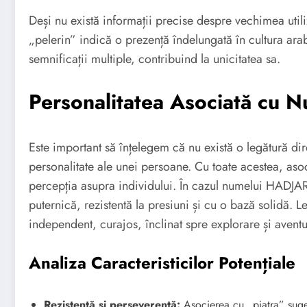
Deși nu există informații precise despre vechimea utili
„pelerin” indică o prezență îndelungată în cultura ar
semnificații multiple, contribuind la unicitatea sa.
Personalitatea Asociată cu
Este important să înțelegem că nu există o legătură dire
personalitate ale unei persoane. Cu toate acestea, asoci
percepția asupra individului. În cazul numelui HADJAR
puternică, rezistentă la presiuni și cu o bază solidă. L
independent, curajos, înclinat spre explorare și aventu
Analiza Caracteristicilor Potențiale
Rezistență și perseverență:
Asocierea cu „piatra” suge