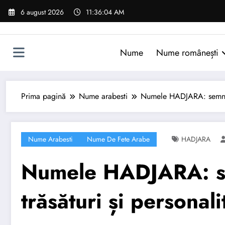
Sari
6 august 2026
11:36:05 AM
la
conținut
Nume
Nume românești
Prima pagină
Nume arabesti
Numele HADJARA: semnifica
Nume Arabesti
Nume De Fete Arabe
HADJARA
Numele HADJARA: sem
trăsături și personali