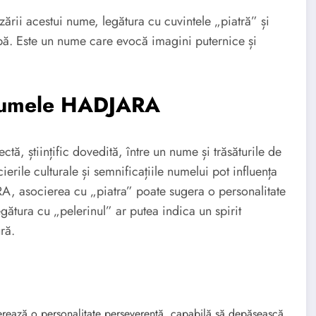
zării acestui nume, legătura cu cuvintele „piatră” și
abă. Este un nume care evocă imagini puternice și
 Numele HADJARA
ctă, științific dovedită, între un nume și trăsăturile de
erile culturale și semnificațiile numelui pot influența
A, asocierea cu „piatra” poate sugera o personalitate
egătura cu „pelerinul” ar putea indica un spirit
ră.
rează o personalitate perseverentă, capabilă să depășească