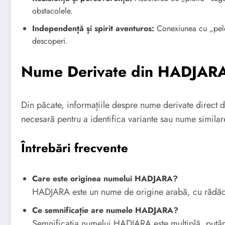
obstacolele.
Independență și spirit aventuros:
Conexiunea cu „peleri
descoperi.
Nume Derivate din HADJAR
Din păcate, informațiile despre nume derivate direct d
necesară pentru a identifica variante sau nume similare u
Întrebări frecvente
Care este originea numelui HADJARA?
HADJARA este un nume de origine arabă, cu rădăcini
Ce semnificație are numele HADJARA?
Semnificația numelui HADJARA este multiplă, putând