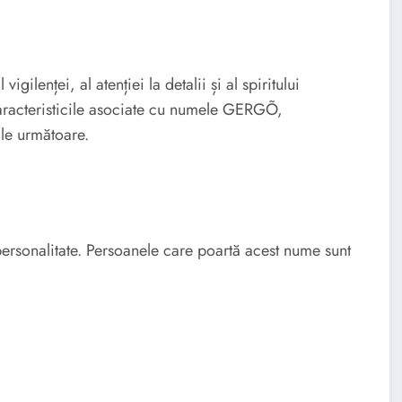
lenței, al atenției la detalii și al spiritului
 caracteristicile asociate cu numele GERGÕ,
nile următoare.
rsonalitate. Persoanele care poartă acest nume sunt