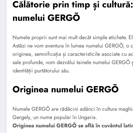
Călătorie prin timp și cultur
numelui GERGÕ
Numele proprii sunt mai mult decât simple etichete. Ele 
Astăzi ne vom aventura în lumea numelui GERGÕ, o căl
originea, semnificația și caracteristicile asociate cu a
sale profunde, vom dezvălui tainele numelui GERGÕ și 
identității purtătorului său.
Originea numelui GERGÕ
Numele GERGÕ are rădăcini adânci în cultura maghiar
Gergely, un nume popular în Ungaria.
Originea numelui GERGÕ se află în cuvântul lati