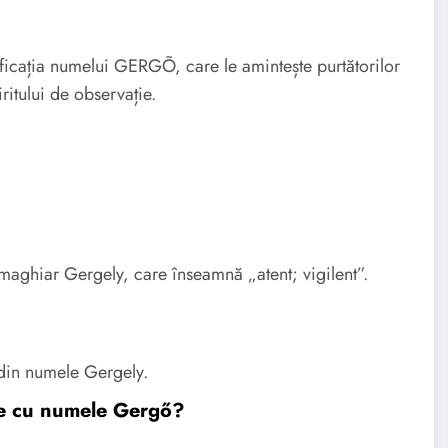
ficația numelui GERGÕ, care le amintește purtătorilor
iritului de observație.
aghiar Gergely, care înseamnă „atent; vigilent”.
din numele Gergely.
ate cu numele Gergő?