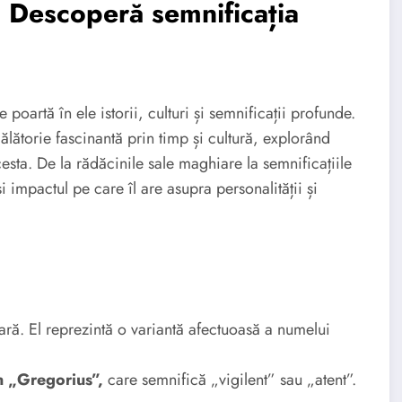
ă: Descoperă semnificația
poartă în ele istorii, culturi și semnificații profunde.
ătorie fascinantă prin timp și cultură, explorând
cesta. De la rădăcinile sale maghiare la semnificațiile
impactul pe care îl are asupra personalității și
ă. El reprezintă o variantă afectuoasă a numelui
n „Gregorius”,
care semnifică „vigilent” sau „atent”.