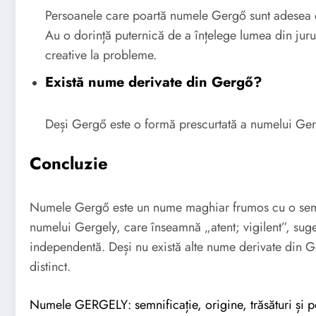
Persoanele care poartă numele Gergő sunt adesea co
Au o dorință puternică de a înțelege lumea din jurul
creative la probleme.
Există nume derivate din Gergő?
Deși Gergő este o formă prescurtată a numelui Gerge
Concluzie
Numele Gergő este un nume maghiar frumos cu o semni
numelui Gergely, care înseamnă „atent; vigilent”, suge
independentă. Deși nu există alte nume derivate din G
distinct.
Numele GERGELY: semnificație, origine, trăsături și p