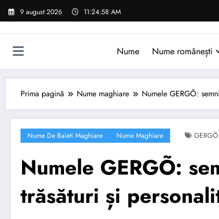
Sari
9 august 2026
11:24:59 AM
la
conținut
Nume
Nume românești
Prima pagină
Nume maghiare
Numele GERGÕ: semnifica
Nume De Baieti Maghiare
Nume Maghiare
GERGÕ
Numele GERGÕ: semni
trăsături și personali