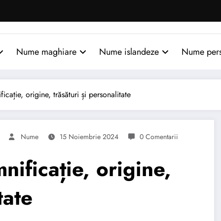
Nume maghiare
Nume islandeze
Nume per
ție, origine, trăsături și personalitate
Nume
15 Noiembrie 2024
0 Comentarii
ficație, origine,
tate