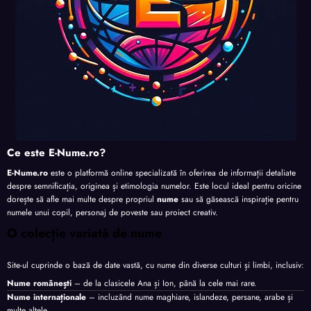
Ce este E-Nume.ro?
E-Nume.ro
este o platformă online specializată în oferirea de informații detaliate
despre semnificația, originea și etimologia numelor. Este locul ideal pentru oricine
dorește să afle mai multe despre propriul
nume
sau să găsească inspirație pentru
numele unui copil, personaj de poveste sau proiect creativ.
O colecție variată de nume
Site-ul cuprinde o bază de date vastă, cu nume din diverse culturi și limbi, inclusiv:
Nume românești
– de la clasicele Ana și Ion, până la cele mai rare.
Nume internaționale
– incluzând nume maghiare, islandeze, persane, arabe și
multe altele.