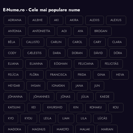
E-Nume.ro - Cele mai populare nume
ADRIANA
AILBHE
AKI
AKIRA
ALEXIS
ALEXUS
ANTONIA
ANTONIETTA
AOI
AYA
BROGAN
BÉLA
CALLISTO
CARLIN
CAROL
CARY
CLARA
CODY
CÆLESTIS
DARA
DORAN
DÁVID
DÓRA
ELIANA
ELIANNA
EÓGHAN
FELICIANA
FELICITÁS
FELÍCIA
FLÓRA
FRANCISCA
FRIDA
GINA
HEVA
HEYDAR
IHSAN
IONATAN
JANA
JUN
JÓHANNA
JÓHANNES
JÓNAS
JÚLIA
KAEDE
KATSUMI
KEI
KHURSHID
KIN
KOHAKU
KOU
KYO
KYOU
LEILA
LIAM
LILA
LÚCÁS
MADOKA
MAGNUS
MAKOTO
MALAK
MARIAN