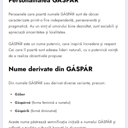
Persoanele care poartă numele GÁSPÁR sunt de obicei
caracterizate printr-o fire independentă, perseverentă și
pragmatică. Au un simț al umorului bine dezvoltat, sunt sociabili și
apreciază sinceritatea și loialitatea.
GÁSPÁR este un nume puternic, care inspiră încredere și respect.
Cei care îl poartă sunt adesea lideri naturali, cu o puternică voință
de a realiza obiectivele propuse.
Nume derivate din GÁSPÁR
Din numele GÁSPÁR s-au derivat diverse variante, precum:
Gábor
Gáspárné
(forma feminină a numelui)
Gáspárik
(formă diminutivă)
Aceste nume păstrează semnificația inițială a numelui GÁSPÁR și
reflectă o tradiție culturală bogată în diversitate.