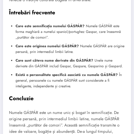
Întrebări frecvente
Care este semnificația numelui GÁSPÁR?
Numele GÁSPÁR este
forma maghiară a numelui spaniol/portughez Gaspar, care înseamnă
„purtător de comori”.
Care este originea numelui GÁSPÁR?
Numele GÁSPÁR are origine
persană, prin intermediul limbii latine.
Care sunt câteva nume derivate din GÁSPÁR?
Unele nume
derivate din GÁSPÁR includ Gaspar, Gaspare, Gasparino și Gaspard.
Există o personalitate specifică asociată cu numele GÁSPÁR?
În
general, persoanele cu numele GÁSPÁR sunt considerate a fi
inteligente, independente și creative.
Concluzie
Numele GÁSPÁR este un nume unic și bogat în semnificație. De
origine persană, prin intermediul limbii latine, numele GÁSPÁR
înseamnă „purtător de comori”. Această semnificație transmite o
idee de valoare, bogăție și abundență. De-a lungul timpului,