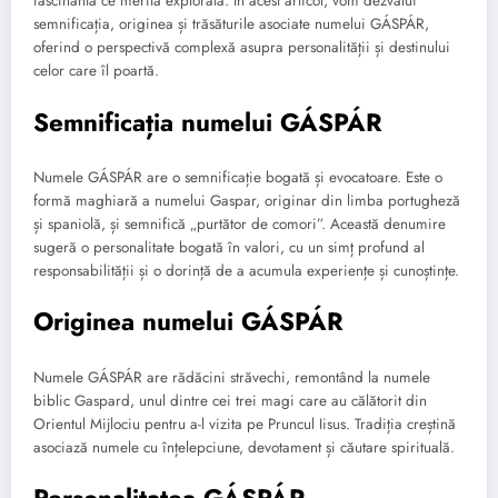
fascinantă ce merită explorată. În acest articol, vom dezvălui
semnificația, originea și trăsăturile asociate numelui GÁSPÁR,
oferind o perspectivă complexă asupra personalității și destinului
celor care îl poartă.
Semnificația numelui GÁSPÁR
Numele GÁSPÁR are o semnificație bogată și evocatoare. Este o
formă maghiară a numelui Gaspar, originar din limba portugheză
și spaniolă, și semnifică „purtător de comori”. Această denumire
sugeră o personalitate bogată în valori, cu un simț profund al
responsabilității și o dorință de a acumula experiențe și cunoștințe.
Originea numelui GÁSPÁR
Numele GÁSPÁR are rădăcini străvechi, remontând la numele
biblic Gaspard, unul dintre cei trei magi care au călătorit din
Orientul Mijlociu pentru a-l vizita pe Pruncul Iisus. Tradiția creștină
asociază numele cu înțelepciune, devotament și căutare spirituală.
Personalitatea GÁSPÁR