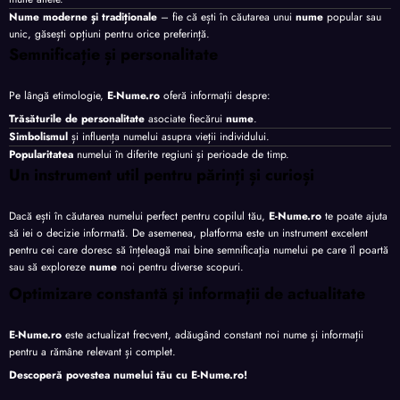
Nume moderne și tradiționale
– fie că ești în căutarea unui
nume
popular sau
unic, găsești opțiuni pentru orice preferință.
Semnificație și personalitate
Pe lângă etimologie,
E-Nume.ro
oferă informații despre:
Trăsăturile de personalitate
asociate fiecărui
nume
.
Simbolismul
și influența numelui asupra vieții individului.
Popularitatea
numelui în diferite regiuni și perioade de timp.
Un instrument util pentru părinți și curioși
Dacă ești în căutarea numelui perfect pentru copilul tău,
E-Nume.ro
te poate ajuta
să iei o decizie informată. De asemenea, platforma este un instrument excelent
pentru cei care doresc să înțeleagă mai bine semnificația numelui pe care îl poartă
sau să exploreze
nume
noi pentru diverse scopuri.
Optimizare constantă și informații de actualitate
E-Nume.ro
este actualizat frecvent, adăugând constant noi nume și informații
pentru a rămâne relevant și complet.
Descoperă povestea numelui tău cu
E-Nume.ro
!