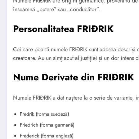
Numele FRIÐRIK are origini germanice, provenind de l
înseamnă „putere” sau „conducător”.
Personalitatea FRIÐRIK
Cei care poartă numele FRIÐRIK sunt adesea descriși c
creatoare. Au un simț acut al justiției și un dor intens d
Nume Derivate din FRIÐRIK
Numele FRIÐRIK a dat naștere la o serie de variante, in
Fredrik (forma suedeză)
Friedrich (forma germană)
Frederick (forma engleză)