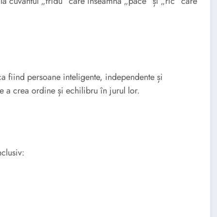
a cuvântul „fridu” care înseamnă „pace” și „ric” care
a fiind persoane inteligente, independente și
e a crea ordine și echilibru în jurul lor.
clusiv: