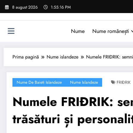
Sari
8 august 2026
1:55:17 PM
la
conținut
Nume
Nume românești
Prima pagină
Nume islandeze
Numele FRIÐRIK: semnific
Nume De Baieti Islandeze
Nume Islandeze
FRIÐRIK
Numele FRIÐRIK: semn
trăsături și personali