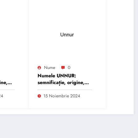
Nume
0
Numele UNNUR:
ine,
semnificație, origine,
trăsături și
personalitate
24
15 Noiembrie 2024