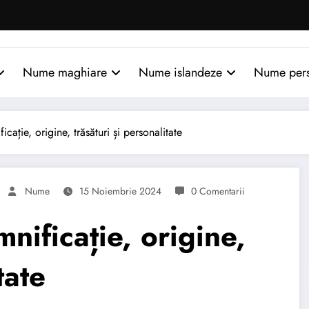
Nume maghiare
Nume islandeze
Nume per
ație, origine, trăsături și personalitate
Nume
15 Noiembrie 2024
0 Comentarii
ificație, origine,
tate