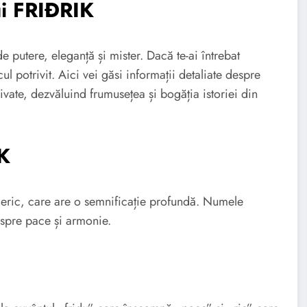
i FRIÐRIK
putere, eleganță și mister. Dacă te-ai întrebat
l potrivit. Aici vei găsi informații detaliate despre
ivate, dezvăluind frumusețea și bogăția istoriei din
K
eric, care are o semnificație profundă. Numele
a spre pace și armonie.