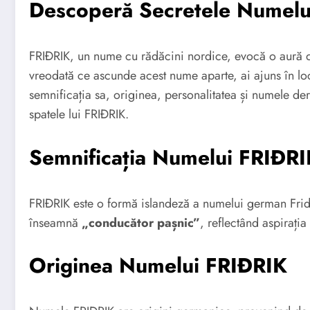
Descoperă Secretele Numelu
FRIÐRIK, un nume cu rădăcini nordice, evocă o aură de 
vreodată ce ascunde acest nume aparte, ai ajuns în locu
semnificația sa, originea, personalitatea și numele der
spatele lui FRIÐRIK.
Semnificația Numelui FRIÐRI
FRIÐRIK este o formă islandeză a numelui german Frid
înseamnă
„conducător pașnic”
, reflectând aspirați
Originea Numelui FRIÐRIK