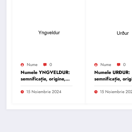
Nume
0
Nume
0
Numele YNGVELDUR:
Numele URÐUR:
semnificație, origine,
semnificație, orig
trăsături și
trăsături și
personalitate
personalitate
15 Noiembrie 2024
15 Noiembrie 20