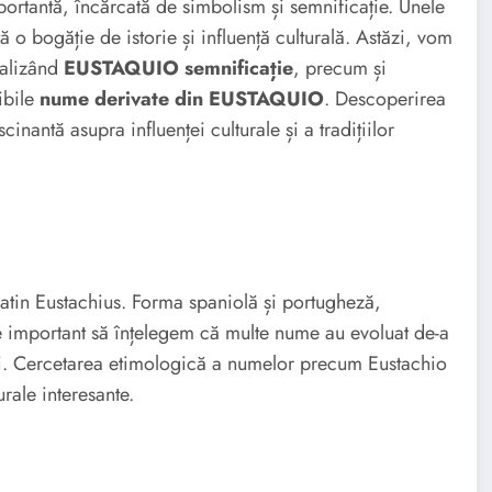
ortantă, încărcată de simbolism și semnificație. Unele
ă o bogăție de istorie și influență culturală. Astăzi, vom
nalizând
EUSTAQUIO semnificație
, precum și
ibile
nume derivate din EUSTAQUIO
. Descoperirea
nantă asupra influenței culturale și a tradițiilor
latin Eustachius. Forma spaniolă și portugheză,
ste important să înțelegem că multe nume au evoluat de-a
imbi. Cercetarea etimologică a numelor precum Eustachio
rale interesante.