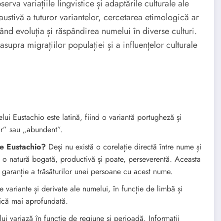
erva variațiile lingvistice și adaptările culturale ale
austivă a tuturor variantelor, cercetarea etimologică ar
tând evoluția și răspândirea numelui în diverse culturi.
asupra migrațiilor populației și a influențelor culturale
ui Eustachio este latină, fiind o variantă portugheză și
or” sau „abundent”.
le Eustachio?
Deși nu există o corelație directă între nume și
 o natură bogată, productivă și poate, perseverentă. Aceasta
 garanție a trăsăturilor unei persoane cu acest nume.
e variante și derivate ale numelui, în funcție de limbă și
gică mai aprofundată.
i variază în funcție de regiune și perioadă. Informații