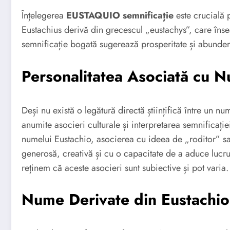
Înțelegerea
EUSTAQUIO semnificație
este crucială 
Eustachius derivă din grecescul „eustachys”, care îns
semnificație bogată sugerează prosperitate și abundenț
Personalitatea Asociată cu 
Deși nu există o legătură directă științifică între un num
anumite asocieri culturale și interpretarea semnificație
numelui Eustachio, asocierea cu ideea de „roditor” s
generosă, creativă și cu o capacitate de a aduce lucrur
reținem că aceste asocieri sunt subiective și pot varia.
Nume Derivate din Eustachio