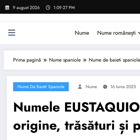
Sari
9 august 2026
1:09:28 PM
la
conținut
Nume
Nume românești
Prima pagină
Nume spaniole
Nume de baieti spaniol
Nume De Baieti Spaniole
Nume
16 Iunie 2025
Numele EUSTAQUIO: 
origine, trăsături și 