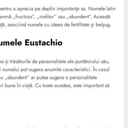
pentru a aprecia pe deplin importanța sa. Numele latin
eamnă „fructuos”, „roditor” sau „abundent”. Această
ă, asociind numele cu ideea de fertilitate și belșug.
Numele Eustachio
e și trăsăturile de personalitate ale purtătorului său,
i numelui pot sugera anumite caracteristici. În cazul
au „abundent” ar putea sugera o personalitate
i bune în viață. Cu toate acestea, este important să