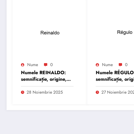
Nume
0
Nume
0
Numele REINALDO:
Numele RÉGULO
semnificație, origine,
semnificație, orig
trăsături și
trăsături și
personalitate
personalitate
28 Noiembrie 2025
27 Noiembrie 20