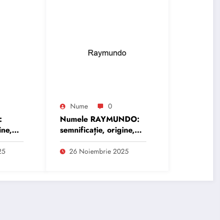
Nume
0
:
Numele RAYMUNDO:
ine,
semnificație, origine,
trăsături și
personalitate
25
26 Noiembrie 2025