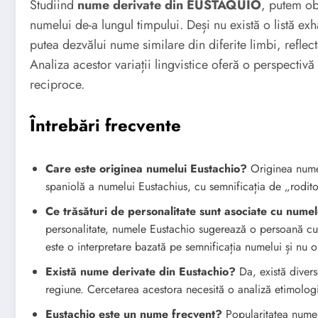
Studiind
nume derivate din EUSTAQUIO
, putem obs
numelui de-a lungul timpului. Deși nu există o listă exh
putea dezvălui nume similare din diferite limbi, reflec
Analiza acestor variații lingvistice oferă o perspectivă 
reciproce.
Întrebări frecvente
Care este originea numelui Eustachio?
Originea numel
spaniolă a numelui Eustachius, cu semnificația de „rodit
Ce trăsături de personalitate sunt asociate cu nume
personalitate, numele Eustachio sugerează o persoană cu
este o interpretare bazată pe semnificația numelui și nu o
Există nume derivate din Eustachio?
Da, există divers
regiune. Cercetarea acestora necesită o analiză etimolo
Eustachio este un nume frecvent?
Popularitatea numelu