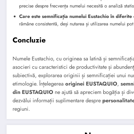
precise despre frecvența numelui necesită o analiză statist
Care este semnificația numelui Eustachio în diferite 
rămâne consistentă, deși nutarea și utilizarea numelui pot 
Concluzie
Numele Eustachio, cu originea sa latină și semnificați
asocieri cu caracteristici de productivitate și abundenț
subiectivă, explorarea originii și semnificației unui num
etimologie. Înțelegerea
originei EUSTAQUIO
,
semn
din EUSTAQUIO
ne ajută să apreciem bogăția și dive
dezvălui informații suplimentare despre
personalita
regiuni.