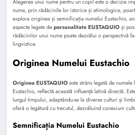
Alegerea unui nume pentru un copil este o decizie imp
nume, prin rădăcinile lor istorice și etimologice, poart
explora originea și semnificația numelui Eustachio, a
aspecte legate de
personalitate EUSTAQUIO
și pos
rădăcinilor unui nume poate dezvălui o perspectivă fasci
lingvistice.
Originea Numelui Eustachio
Originea EUSTAQUIO
este strâns legată de numele 
Eustachio, reflectă această influență latină directă. E
lungul timpului, adaptându-se la diverse culturi și l
oferă o legătură cu trecutul, dezvăluind conexiuni cultu
Semnificația Numelui Eustachio