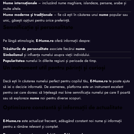
Nume internaționale
– incluzând nume maghiare, islandeze, persane, arabe și
multe altele.
Nume moderne și tradiționale
– fie că ești în căutarea unui
nume
popular sau
unic, găsești opțiuni pentru orice preferință.
Semnificație și personalitate
Pe lângă etimologie,
E-Nume.ro
oferă informații despre:
Trăsăturile de personalitate
asociate fiecărui
nume
.
Simbolismul
și influența numelui asupra vieții individului.
Popularitatea
numelui în diferite regiuni și perioade de timp.
Un instrument util pentru părinți și curioși
Dacă ești în căutarea numelui perfect pentru copilul tău,
E-Nume.ro
te poate ajuta
să iei o decizie informată. De asemenea, platforma este un instrument excelent
pentru cei care doresc să înțeleagă mai bine semnificația numelui pe care îl poartă
sau să exploreze
nume
noi pentru diverse scopuri.
Optimizare constantă și informații de actualitate
E-Nume.ro
este actualizat frecvent, adăugând constant noi nume și informații
pentru a rămâne relevant și complet.