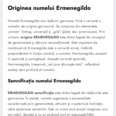
Originea numelui Ermenegildo
Numele Ermenegildo are rădăcini germane, fiind o variantă a
numelor de origine germanică. Se compune din elementele
„ermen” (întreg, universal) și „gild” (pled, dar, promisiune). Prin
urmare,
origine ERMENEGILDO
este strâns legată de conceptul
de generozitate și dăruire necondiționată. Este important de
menționat că Ermenegildo este o variantă scrisă, întâlnită
preponderent în limba română, a numelui Hermenegildo, prezent
în spaniolă și portugheză. Această variantă spaniolă,
Hermenegildo, înseamnă „cel care dăruiește totul”, reflectând
același sens profund al numelui.
Semnificația numelui Ermenegildo
ERMENEGILDO semnificație
este strâns legată de rădăcinile sale
germanice. În esență, numele sugerează o personalitate
caracterizată prin generozitate, altruism și o puternică înclinație
către ajutorarea semenilor. Este un nume care evocă imaginea unui
om nobil, devotat și cu un profund simț al responsabilității.