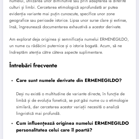
numelui, utilizarea unor diminutive sau prin adaptarea la diferite
culturi și limbi. Cercetarea etimologică aprofundată ar putea
evidenția variante mai puțin cunoscute, specifice unor zone
geografice sau perioade istorice. Lipsa unor surse clare și extinse,
însă, îngreunează documentarea exhaustivă a acestor derivate.
Am explorat deja originea și semnificația numelui ERMENEGILDO,
un nume cu rădăcini puternice și o istorie bogată. Acum, să ne
îndreptăm atenția către câteva aspecte suplimentare.
Întrebări frecvente
Care sunt numele derivate din ERMENEGILDO?
Deși nu există o multitudine de variante directe, în funcție de
limbă și de evoluția fonetică, se pot găsi nume cu o etimologie
similară, dar cercetarea acestor variații necesită o analiză
lingvistică mai profundă.
Cum influențează originea numelui ERMENEGILDO
personalitatea celui care îl poartă?