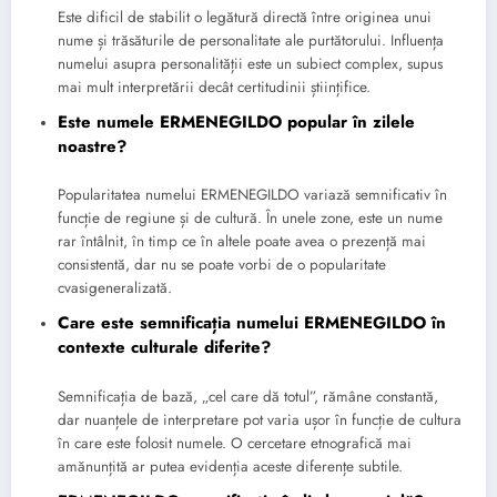
Este dificil de stabilit o legătură directă între originea unui
nume și trăsăturile de personalitate ale purtătorului. Influența
numelui asupra personalității este un subiect complex, supus
mai mult interpretării decât certitudinii științifice.
Este numele ERMENEGILDO popular în zilele
noastre?
Popularitatea numelui ERMENEGILDO variază semnificativ în
funcție de regiune și de cultură. În unele zone, este un nume
rar întâlnit, în timp ce în altele poate avea o prezență mai
consistentă, dar nu se poate vorbi de o popularitate
cvasigeneralizată.
Care este semnificația numelui ERMENEGILDO în
contexte culturale diferite?
Semnificația de bază, „cel care dă totul”, rămâne constantă,
dar nuanțele de interpretare pot varia ușor în funcție de cultura
în care este folosit numele. O cercetare etnografică mai
amănunțită ar putea evidenția aceste diferențe subtile.