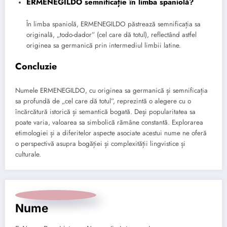
ERMENEGILDO semnificație în limba spaniolă?
În limba spaniolă, ERMENEGILDO păstrează semnificația sa
originală, „todo-dador” (cel care dă totul), reflectând astfel
originea sa germanică prin intermediul limbii latine.
Concluzie
Numele ERMENEGILDO, cu originea sa germanică și semnificația
sa profundă de „cel care dă totul”, reprezintă o alegere cu o
încărcătură istorică și semantică bogată. Deși popularitatea sa
poate varia, valoarea sa simbolică rămâne constantă. Explorarea
etimologiei și a diferitelor aspecte asociate acestui nume ne oferă
o perspectivă asupra bogăției și complexității lingvistice și
culturale.
Nume