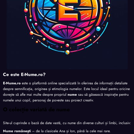
Ce este E-Nume.ro?
E-Nume.ro
este o platformă online specializată în oferirea de informații detaliate
despre semnificația, originea și etimologia numelor. Este locul ideal pentru oricine
dorește să afle mai multe despre propriul
nume
sau să găsească inspirație pentru
numele unui copil, personaj de poveste sau proiect creativ.
O colecție variată de nume
Site-ul cuprinde o bază de date vastă, cu nume din diverse culturi și limbi, inclusiv:
Nume românești
– de la clasicele Ana și Ion, până la cele mai rare.