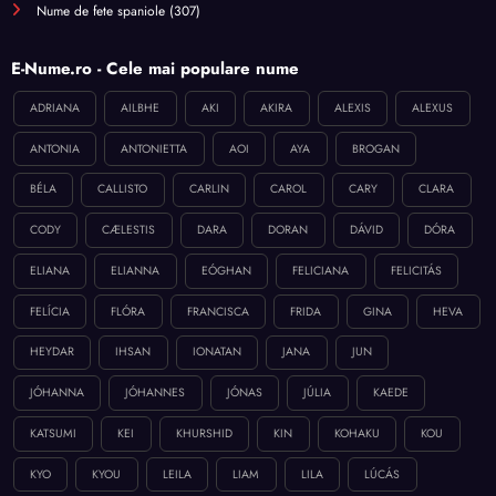
Nume de fete spaniole
(307)
E-Nume.ro - Cele mai populare nume
ADRIANA
AILBHE
AKI
AKIRA
ALEXIS
ALEXUS
ANTONIA
ANTONIETTA
AOI
AYA
BROGAN
BÉLA
CALLISTO
CARLIN
CAROL
CARY
CLARA
CODY
CÆLESTIS
DARA
DORAN
DÁVID
DÓRA
ELIANA
ELIANNA
EÓGHAN
FELICIANA
FELICITÁS
FELÍCIA
FLÓRA
FRANCISCA
FRIDA
GINA
HEVA
HEYDAR
IHSAN
IONATAN
JANA
JUN
JÓHANNA
JÓHANNES
JÓNAS
JÚLIA
KAEDE
KATSUMI
KEI
KHURSHID
KIN
KOHAKU
KOU
KYO
KYOU
LEILA
LIAM
LILA
LÚCÁS