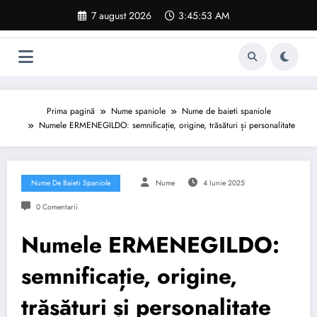
Sari
7 august 2026
3:45:54 AM
la
conținut
Prima pagină
Nume spaniole
Nume de baieti spaniole
Numele ERMENEGILDO: semnificație, origine, trăsături și personalitate
Nume De Baieti Spaniole
Nume
4 Iunie 2025
0 Comentarii
Numele ERMENEGILDO:
semnificație, origine,
trăsături și personalitate