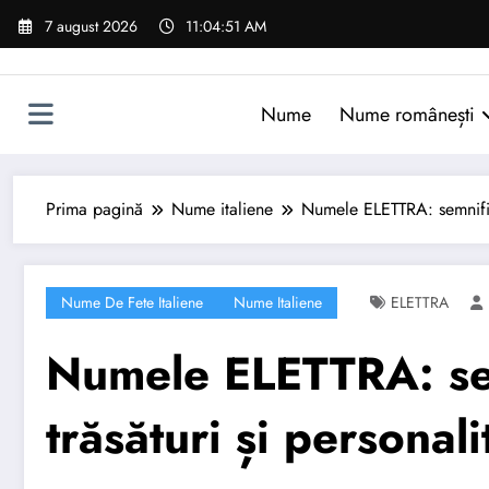
Sari
7 august 2026
11:04:52 AM
la
conținut
Nume
Nume românești
Prima pagină
Nume italiene
Numele ELETTRA: semnificaț
Nume De Fete Italiene
Nume Italiene
ELETTRA
Numele ELETTRA: sem
trăsături și personali