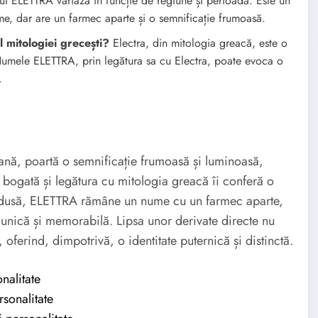
i ELETTRA variază în funcție de regiune și perioadă. Este un
me, dar are un farmec aparte și o semnificație frumoasă.
 mitologiei grecești?
Electra, din mitologia greacă, este o
Numele ELETTRA, prin legătura sa cu Electra, poate evoca o
.
ană, poartă o semnificație frumoasă și luminoasă,
a bogată și legătura cu mitologia greacă îi conferă o
redusă, ELETTRA rămâne un nume cu un farmec aparte,
 unică și memorabilă. Lipsa unor derivate directe nu
ferind, dimpotrivă, o identitate puternică și distinctă.
nalitate
sonalitate