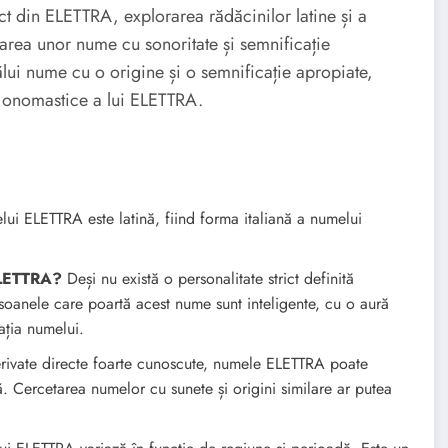
ct din ELETTRA, explorarea rădăcinilor latine și a
carea unor nume cu sonoritate și semnificație
lui nume cu o origine și o semnificație apropiate,
i onomastice a lui ELETTRA.
ui ELETTRA este latină, fiind forma italiană a numelui
ELETTRA?
Deși nu există o personalitate strict definită
anele care poartă acest nume sunt inteligente, cu o aură
ația numelui.
erivate directe foarte cunoscute, numele ELETTRA poate
ță. Cercetarea numelor cu sunete și origini similare ar putea