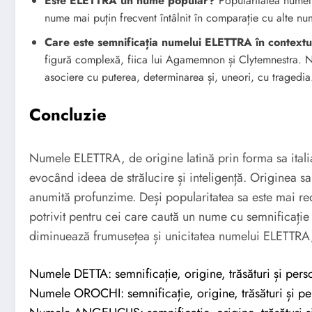
Este ELETTRA un nume popular?
Popularitatea numelu
nume mai puțin frecvent întâlnit în comparație cu alte nu
Care este semnificația numelui ELETTRA în contextul
figură complexă, fiica lui Agamemnon și Clytemnestra. 
asociere cu puterea, determinarea și, uneori, cu tragedia
Concluzie
Numele ELETTRA, de origine latină prin forma sa itali
evocând ideea de strălucire și inteligență. Originea s
anumită profunzime. Deși popularitatea sa este mai 
potrivit pentru cei care caută un nume cu semnificație
diminuează frumusețea și unicitatea numelui ELETTRA, o
Numele DETTA: semnificație, origine, trăsături și perso
Numele OROCHI: semnificație, origine, trăsături și per