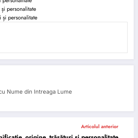
 personalitate
și personalitate
și personalitate
 cu Nume din Intreaga Lume
Articolul anterior
cație, origine, trăsături și personalitate