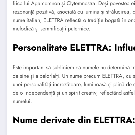
fiica lui Agamemnon și Clytemnestra. Deși povestea ei
rezonanță pozitivă, asociată cu lumina și strălucirea, d
nume italian, ELETTRA reflectă o tradiție bogată în on
melodică și semnificații puternice.
Personalitate ELETTRA: Infl
Este important să subliniem că numele nu determină în t
de sine și a celorlalți. Un nume precum ELETTRA, cu se
unei personalități încrezătoare, luminoasă și plină de e
de o independență și un spirit creativ, reflectând astfel
numelui.
Nume derivate din ELETTRA: V