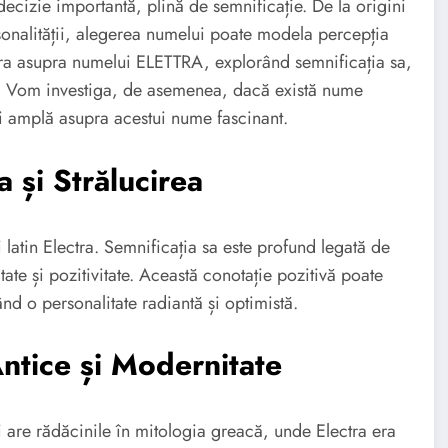
cizie importantă, plină de semnificație. De la origini
rsonalității, alegerea numelui poate modela percepția
tra asupra numelui ELETTRA, explorând semnificația sa,
ții. Vom investiga, de asemenea, dacă există nume
i amplă asupra acestui nume fascinant.
 și Strălucirea
 latin Electra. Semnificația sa este profund legată de
tate și pozitivitate. Această conotație pozitivă poate
nd o personalitate radiantă și optimistă.
ntice și Modernitate
 are rădăcinile în mitologia greacă, unde Electra era