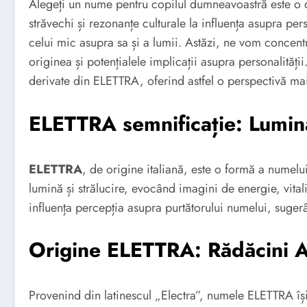
Alegeți un nume pentru copilul dumneavoastră este o de
străvechi și rezonanțe culturale la influența asupra pe
celui mic asupra sa și a lumii. Astăzi, ne vom concen
originea și potențialele implicații asupra personalită
derivate din ELETTRA, oferind astfel o perspectivă ma
ELETTRA semnificație: Lumina
ELETTRA
, de origine italiană, este o formă a numelui
lumină și strălucire, evocând imagini de energie, vitali
influența percepția asupra purtătorului numelui, sugerâ
Origine ELETTRA: Rădăcini A
Provenind din latinescul „Electra”, numele ELETTRA își