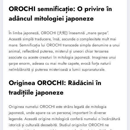
OROCHI semnificație: O privire în
adâncul mitologiei japoneze
În limba japoneză, OROCHI (大蛇) înseamnă „mare șarpe”.
Această simplă traducere, însă, ascunde o complexitate mult mai
mare. Semnificația lui OROCHI transcede simpla denumire a unui
animal, reflectând puterea, misterul și uneori chiar teroarea
asociate cu aceste creaturi în mitologia japoneză. Imaginea unui
șarpe enorm, adesea cu mai multe capete, evocă forța naturii
neîmblânzită și puterea misterioasă a lumii supranaturale.
Originea OROCHI: Rădăcini în
tradițiile japoneze
Originea numelui OROCHI este strâns legată de mitologia
japoneză, unde apare ca un personaj important în diverse
legende. Această origine mitologică conferă numelui o încărcătură
istorică și culturală deosebită. Studiul originilor OROCHI ne