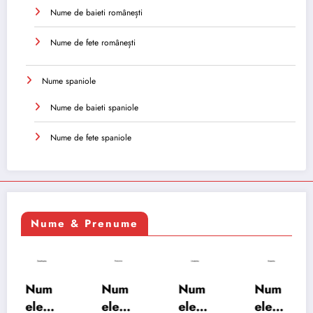
Nume de baieti românești
Nume de fete românești
Nume spaniole
Nume de baieti spaniole
Nume de fete spaniole
Nume & Prenume
Num
Num
Num
Num
ele
ele
ele
ele