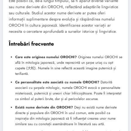
Este posibil ca, de-a lungul timpului, să fi apărut diverse variante
sau nume derivate din OROCHI, reflectând adaptările lingvistice
sau culturale. Studiul acestor nume derivate ar putea oferi
informații suplimentare despre evoluția și răspândirea numelui
OROCHI în cultura japoneză. Identificarea acestor variații ar
necesita o cercetare aprofundată a surselor istorice și lingvistice.
Întrebări frecvente
Care este originea numelui OROCHI?
Originea numelui OROCHI se
află în mitologia japoneză, unde reprezintă un șarpe uriaș cu opt
capete (大蛇). Numele în sine reflectă această imagine puternică și
terifiantă.
Ce personalitate este asociată cu numele OROCHI?
Datorită
asocierii cu șarpele mitologic, numele OROCHI evocă o personalitate
misterioasă, puternică și uneori chiar înfricoșătoare. Poate fi interpretat
ca simbol al puterii brute, dar și al pericolelor ascunse.
Există nume derivate din OROCHI?
Deși nu există nume derivate
directe și populare din OROCHI în uzul comun, este posibil ca
inspirația din mitologia japoneză să fi influențat crearea unor nume
similare sau cu conotații asemănătoare în literatură sau artă.