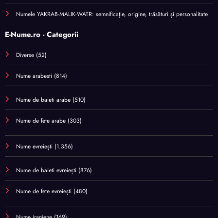
Numele YAKRAB-MALIK-WATR: semnificație, origine, trăsături și personalitate
E-Nume.ro - Categorii
Diverse
(52)
Nume arabesti
(814)
Nume de baieti arabe
(510)
Nume de fete arabe
(303)
Nume evreiești
(1.356)
Nume de baieti evreiești
(876)
Nume de fete evreiești
(480)
Nume iraniene
(169)