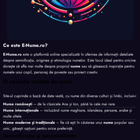
Ce este E-Nume.ro?
E-Nume.ro
este o platformă online specializată în oferirea de informații detaliate
despre semnificația, originea și etimologia numelor. Este locul ideal pentru oricine
dorește să afle mai multe despre propriul
nume
sau să găsească inspirație pentru
numele unui copil, personaj de poveste sau proiect creativ.
O colecție variată de nume
Site-ul cuprinde o bază de date vastă, cu nume din diverse culturi și limbi, inclusiv:
Nume românești
– de la clasicele Ana și Ion, până la cele mai rare.
Nume internaționale
– incluzând nume maghiare, islandeze, persane, arabe și
multe altele.
Nume moderne și tradiționale
– fie că ești în căutarea unui
nume
popular sau
unic, găsești opțiuni pentru orice preferință.
Semnificație și personalitate