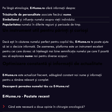
Pe lângă etimologie,
E-Nume.ro
oferă informații despre:
Trăsăturile de personalitate
asociate fiecărui
nume
.
Simbolismul
și influența numelui asupra vieții individului.
Popularitatea
numelui în diferite regiuni și perioade de timp.
Un instrument util pentru părinți și curioși
Dacă ești în căutarea numelui perfect pentru copilul tău,
E-Nume.ro
te poate ajuta
să iei o decizie informată. De asemenea, platforma este un instrument excelent
pentru cei care doresc să înțeleagă mai bine semnificația numelui pe care îl poartă
sau să exploreze
nume
noi pentru diverse scopuri.
Optimizare constantă și informații de actualitate
E-Nume.ro
este actualizat frecvent, adăugând constant noi nume și informații
pentru a rămâne relevant și complet.
Descoperă povestea numelui tău cu
E-Nume.ro
!
E-Nume.ro - Postate recent
Când este necesară a doua opinie în chirurgie oncologică?