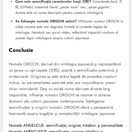
Care este semnificația caracterelor kanji 大蛇?
Caracterele kanji 大
蛇 (Ō-Hebi) înseamnă literal „șarpe mare” sau „șarpe gigantic”.
Acesta este un nume descriptiv pentru creatura mitologică.
Se folosește numele OROCHI astăzi?
Utilizarea numelui OROCHI în
zilele noastre este mai degrabă limitată la contexte legate de
mitologie, literatură sau jocuri video, reflectând impactul continuu al
acestei figuri mitologice asupra culturii japoneze.
Concluzie
Numele OROCHI, derivat din mitologia japoneză și reprezentând
un șarpe cu opt capete (大蛇), poartă o semnificație puternică și
misterioasă. Originea sa este strâns legată de povestea creaturii
mitice, iar personalitatea asociată este una impunătoare, uneori
chiar intimidantă. Deși nu există nume derivate directe larg
răspândite, influența numelui OROCHI se resimte în diverse
domenii ale culturii japoneze contemporane. Înțelegerea
semnificației și originii numelui OROCHI oferă o perspectivă
fascinantă asupra bogăției și complexității mitologiei japoneze.
Numele ANGELICUS: semnificație, origine, trăsături și personalitate
Numele ANENCLETUS: semnificație, origine, trăsături și