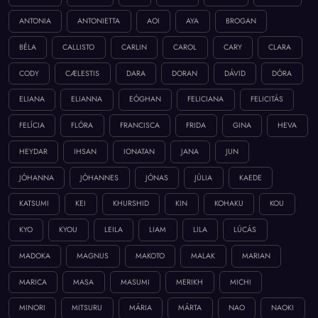
ANTONIA
ANTONIETTA
AOI
AYA
BROGAN
BÉLA
CALLISTO
CARLIN
CAROL
CARY
CLARA
CODY
CÆLESTIS
DARA
DORAN
DÁVID
DÓRA
ELIANA
ELIANNA
EÓGHAN
FELICIANA
FELICITÁS
FELÍCIA
FLÓRA
FRANCISCA
FRIDA
GINA
HEVA
HEYDAR
IHSAN
IONATAN
JANA
JUN
JÓHANNA
JÓHANNES
JÓNAS
JÚLIA
KAEDE
KATSUMI
KEI
KHURSHID
KIN
KOHAKU
KOU
KYO
KYOU
LEILA
LIAM
LILA
LÚCÁS
MADOKA
MAGNUS
MAKOTO
MALAK
MARIAN
MARICA
MASA
MASUMI
MERIKH
MICHI
MINORI
MITSURU
MÁRIA
MÁRTA
NAO
NAOKI