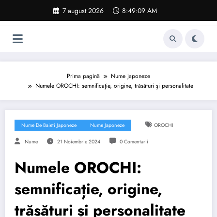
Sari
7 august 2026
8:49:10 AM
la
conținut
Prima pagină
Nume japoneze
Numele OROCHI: semnificație, origine, trăsături și personalitate
Nume De Baieti Japoneze
Nume Japoneze
OROCHI
Nume
21 Noiembrie 2024
0 Comentarii
Numele OROCHI:
semnificație, origine,
trăsături și personalitate