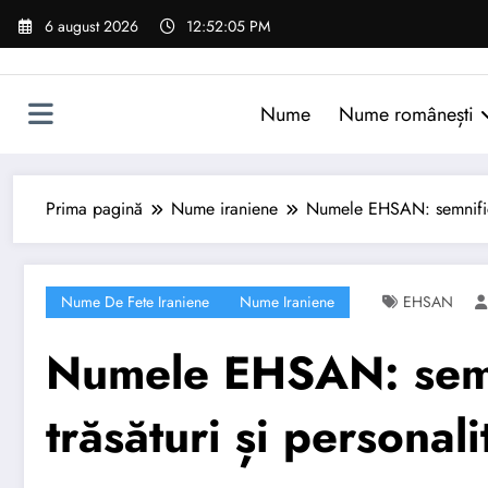
Sari
6 august 2026
12:52:06 PM
la
conținut
Nume
Nume românești
Prima pagină
Nume iraniene
Numele EHSAN: semnificați
Nume De Fete Iraniene
Nume Iraniene
EHSAN
Numele EHSAN: semni
trăsături și personali