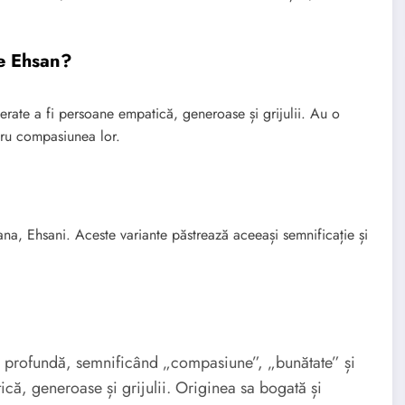
le Ehsan?
ate a fi persoane empatică, generoase și grijulii. Au o
ntru compasiunea lor.
a, Ehsani. Aceste variante păstrează aceeași semnificație și
e profundă, semnificând „compasiune”, „bunătate” și
că, generoase și grijulii. Originea sa bogată și