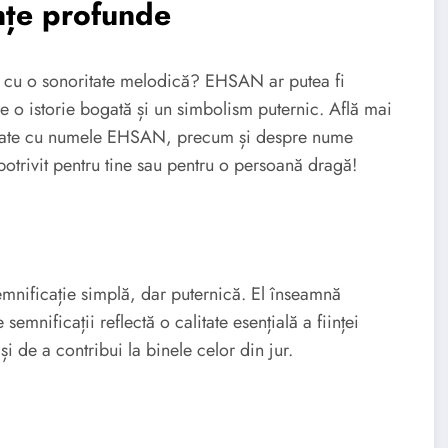
țe profunde
și cu o sonoritate melodică? EHSAN ar putea fi
e o istorie bogată și un simbolism puternic. Află mai
sociate cu numele EHSAN, precum și despre nume
otrivit pentru tine sau pentru o persoană dragă!
a arabă, are o semnificație simplă, dar puternică. El înseamnă
 semnificații reflectă o calitate esențială a ființei
 de a contribui la binele celor din jur.