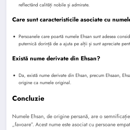
reflectând calități nobile și admirate.
Care sunt caracteristicile asociate cu nume
Persoanele care poartă numele Ehsan sunt adesea consider
puternică dorință de a ajuta pe alții și sunt apreciate pe
Există nume derivate din Ehsan?
Da, există nume derivate din Ehsan, precum Ehsaan, Ehsan
origine ca numele original.
Concluzie
Numele Ehsan, de origine persană, are o semnificați
„favoare”. Acest nume este asociat cu persoane empati