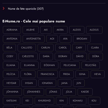
Nume de fete spaniole
(307)
E-Nume.ro - Cele mai populare nume
ADRIANA
AILBHE
AKI
AKIRA
ALEXIS
ALEXUS
ANTONIA
ANTONIETTA
AOI
AYA
BROGAN
BÉLA
CALLISTO
CARLIN
CAROL
CARY
CLARA
CODY
CÆLESTIS
DARA
DORAN
DÁVID
DÓRA
ELIANA
ELIANNA
EÓGHAN
FELICIANA
FELICITÁS
FELÍCIA
FLÓRA
FRANCISCA
FRIDA
GINA
HEVA
HEYDAR
IHSAN
IONATAN
JANA
JUN
JÓHANNA
JÓHANNES
JÓNAS
JÚLIA
KAEDE
KATSUMI
KEI
KHURSHID
KIN
KOHAKU
KOU