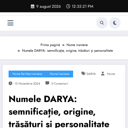
Sari
9 august 2026
12:35:22 PM
la
conținut
Prima pagină
Nume iraniene
Numele DARYA: semnificație, origine, trăsături și personalitate
Nume De Fete Iraniene
Nume Iraniene
DARYA
Nume
15 Noiembrie 2024
0 Comentarii
Numele DARYA:
semnificație, origine,
trăsături și personalitate