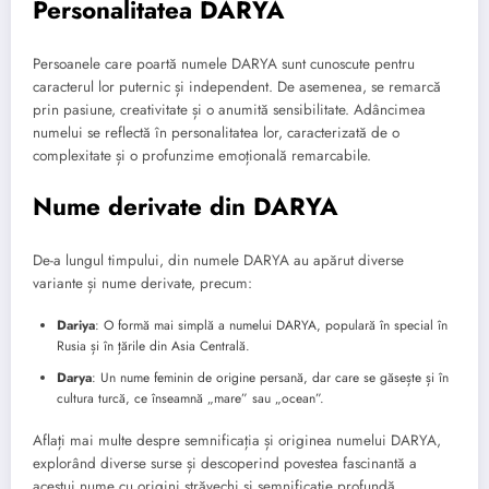
Personalitatea DARYA
Persoanele care poartă numele DARYA sunt cunoscute pentru
caracterul lor puternic și independent. De asemenea, se remarcă
prin pasiune, creativitate și o anumită sensibilitate. Adâncimea
numelui se reflectă în personalitatea lor, caracterizată de o
complexitate și o profunzime emoțională remarcabile.
Nume derivate din DARYA
De-a lungul timpului, din numele DARYA au apărut diverse
variante și nume derivate, precum:
Dariya
: O formă mai simplă a numelui DARYA, populară în special în
Rusia și în țările din Asia Centrală.
Darya
: Un nume feminin de origine persană, dar care se găsește și în
cultura turcă, ce înseamnă „mare” sau „ocean”.
Aflați mai multe despre semnificația și originea numelui DARYA,
explorând diverse surse și descoperind povestea fascinantă a
acestui nume cu origini străvechi și semnificație profundă.