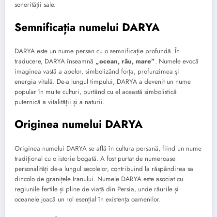
sonorității sale.
Semnificația numelui DARYA
DARYA este un nume persan cu o semnificație profundă. În
traducere, DARYA înseamnă
„ocean, râu, mare”
. Numele evocă
imaginea vastă a apelor, simbolizând forța, profunzimea și
energia vitală. De-a lungul timpului, DARYA a devenit un nume
popular în multe culturi, purtând cu el această simbolistică
puternică a vitalității și a naturii.
Originea numelui DARYA
Originea numelui DARYA se află în cultura persană, fiind un nume
tradițional cu o istorie bogată. A fost purtat de numeroase
personalități de-a lungul secolelor, contribuind la răspândirea sa
dincolo de granițele Iranului. Numele DARYA este asociat cu
regiunile fertile și pline de viață din Persia, unde râurile și
oceanele joacă un rol esențial în existența oamenilor.