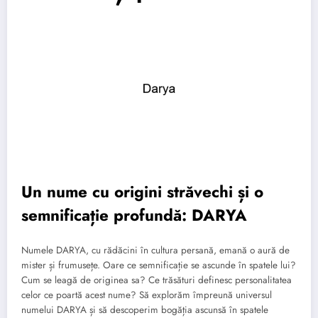
Un nume cu origini străvechi și o
semnificație profundă: DARYA
Numele DARYA, cu rădăcini în cultura persană, emană o aură de
mister și frumusețe. Oare ce semnificație se ascunde în spatele lui?
Cum se leagă de originea sa? Ce trăsături definesc personalitatea
celor ce poartă acest nume? Să explorăm împreună universul
numelui DARYA și să descoperim bogăția ascunsă în spatele