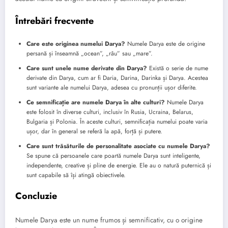
Întrebări frecvente
Care este originea numelui Darya?
Numele Darya este de origine
persană și înseamnă „ocean”, „râu” sau „mare”.
Care sunt unele nume derivate din Darya?
Există o serie de nume
derivate din Darya, cum ar fi Daria, Darina, Darinka și Darya. Acestea
sunt variante ale numelui Darya, adesea cu pronunții ușor diferite.
Ce semnificație are numele Darya în alte culturi?
Numele Darya
este folosit în diverse culturi, inclusiv în Rusia, Ucraina, Belarus,
Bulgaria și Polonia. În aceste culturi, semnificația numelui poate varia
ușor, dar în general se referă la apă, forță și putere.
Care sunt trăsăturile de personalitate asociate cu numele Darya?
Se spune că persoanele care poartă numele Darya sunt inteligente,
independente, creative și pline de energie. Ele au o natură puternică și
sunt capabile să își atingă obiectivele.
Concluzie
Numele Darya este un nume frumos și semnificativ, cu o origine