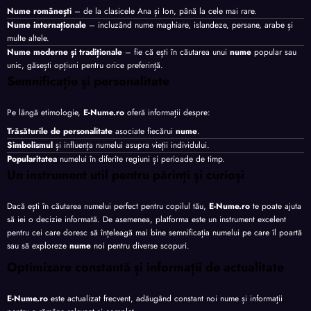
Nume românești
– de la clasicele Ana și Ion, până la cele mai rare.
Nume internaționale
– incluzând nume maghiare, islandeze, persane, arabe și
multe altele.
Nume moderne și tradiționale
– fie că ești în căutarea unui
nume
popular sau
unic, găsești opțiuni pentru orice preferință.
Semnificație și personalitate
Pe lângă etimologie,
E-Nume.ro
oferă informații despre:
Trăsăturile de personalitate
asociate fiecărui
nume
.
Simbolismul
și influența numelui asupra vieții individului.
Popularitatea
numelui în diferite regiuni și perioade de timp.
Un instrument util pentru părinți și curioși
Dacă ești în căutarea numelui perfect pentru copilul tău,
E-Nume.ro
te poate ajuta
să iei o decizie informată. De asemenea, platforma este un instrument excelent
pentru cei care doresc să înțeleagă mai bine semnificația numelui pe care îl poartă
sau să exploreze
nume
noi pentru diverse scopuri.
Optimizare constantă și informații de actualitate
E-Nume.ro
este actualizat frecvent, adăugând constant noi nume și informații