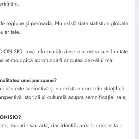
tilității.
e regiune și perioadă. Nu există date statistice globale
laritate.
 DIONISIO, însă informațiile despre acestea sunt limitate
area etimologică aprofundată ar putea dezvălui mai
nalitatea unei persoane?
 său este subiectivă și nu există o corelație științifică
pectivă istorică și culturală asupra semnificației sale,
DIONISIO?
tate, bucurie sau artă, dar identificarea lor necesită o