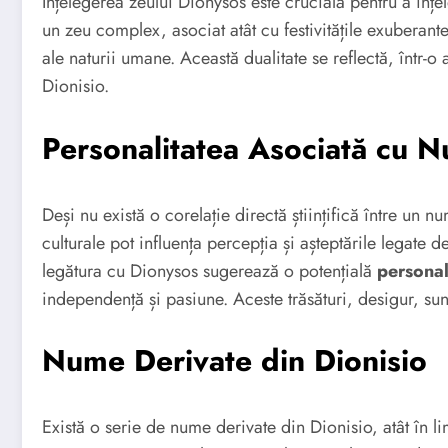
Înțelegerea zeului Dionysos este crucială pentru a înț
un zeu complex, asociat atât cu festivitățile exuberante
ale naturii umane. Această dualitate se reflectă, într-o
Dionisio.
Personalitatea Asociată cu N
Deși nu există o corelație directă științifică între un n
culturale pot influența percepția și așteptările legate 
legătura cu Dionysos sugerează o potențială
persona
independență și pasiune. Aceste trăsături, desigur, sunt
Nume Derivate din Dionisio
Există o serie de nume derivate din Dionisio, atât în li