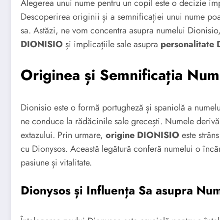
Alegerea unui nume pentru un copil este o decizie imp
Descoperirea originii și a semnificației unui nume poat
sa. Astăzi, ne vom concentra asupra numelui Dionisi
DIONISIO
și implicațiile sale asupra
personalitate
Originea și Semnificația Num
Dionisio este o formă portugheză și spaniolă a numelui
ne conduce la rădăcinile sale grecești. Numele derivă de 
extazului. Prin urmare,
origine DIONISIO
este strâns
cu Dionysos. Această legătură conferă numelui o încăr
pasiune și vitalitate.
Dionysos și Influența Sa asupra Num