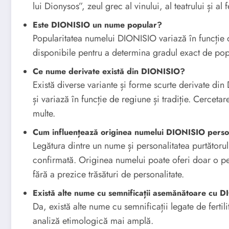
lui Dionysos”, zeul grec al vinului, al teatrului și al fer
Este DIONISIO un nume popular?
Popularitatea numelui DIONISIO variază în funcție d
disponibile pentru a determina gradul exact de popu
Ce nume derivate există din DIONISIO?
Există diverse variante și forme scurte derivate din
și variază în funcție de regiune și tradiție. Cercet
multe.
Cum influențează originea numelui DIONISIO perso
Legătura dintre un nume și personalitatea purtătorului
confirmată. Originea numelui poate oferi doar o pers
fără a prezice trăsături de personalitate.
Există alte nume cu semnificații asemănătoare cu 
Da, există alte nume cu semnificații legate de fertili
analiză etimologică mai amplă.