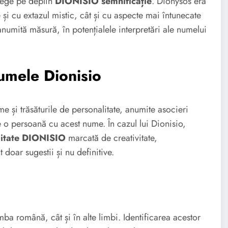
elege pe deplin
DIONISIO semnificație
. Dionysos era
 și cu extazul mistic, cât și cu aspecte mai întunecate
 anumită măsură, în potențialele interpretări ale numelui
umele Dionisio
ume și trăsăturile de personalitate, anumite asocieri
de o persoană cu acest nume. În cazul lui Dionisio,
litate DIONISIO
marcată de creativitate,
 doar sugestii și nu definitive.
mba română, cât și în alte limbi. Identificarea acestor