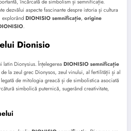
ortantă, încărcată de simbolism și semnificație.
e dezvălui aspecte fascinante despre istoria și cultura
o, explorând
DIONISIO semnificație
,
origine
 DIONISIO
.
elui Dionisio
 latin Dionysius. Înțelegerea
DIONISIO semnificație
la zeul grec Dionysos, zeul vinului, al fertilității și al
 legată de mitologia greacă și de simbolistica asociată
cătură simbolică puternică, sugerând creativitate,
elui