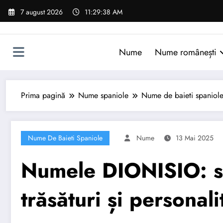
Sari
7 august 2026
11:29:39 AM
la
conținut
Nume
Nume românești
Prima pagină
Nume spaniole
Nume de baieti spaniol
Nume De Baieti Spaniole
Nume
13 Mai 2025
Numele DIONISIO: se
trăsături și personali