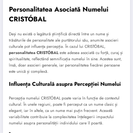
Personalitatea Asociată Numelui
CRISTÓBAL
Deși nu există o legătură științifică directă între un nume și
trăsăturile de personalitate ale purtătorului său, anumite asocieri
culturale pot influența percepția. În cazul lui CRISTÓBAL,
personalitatea CRISTÓBAL
este adesea asociată cu forță, curaj și
spiritualitate, reflectând semnificația numelui în sine. Acestea sunt,
însă, doar asocieri generale, iar personalitatea fiecărei persoane
este unică și complexă.
Influența Culturală asupra Percepției Numelui
Percepția numelui CRISTÓBAL poate varia în funcție de contextul
cultural. În unele regiuni, poate fi perceput ca un nume clasic și
elegant, iar în altele, ca un nume mai puțin frecvent. Această
variabilitate contribuie la complexitatea înțelegerii impactului
numelui asupra personalității individului care îl poartă.