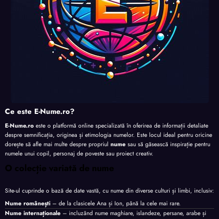
Ce este E-Nume.ro?
E-Nume.ro
este o platformă online specializată în oferirea de informații detaliate
despre semnificația, originea și etimologia numelor. Este locul ideal pentru oricine
dorește să afle mai multe despre propriul
nume
sau să găsească inspirație pentru
numele unui copil, personaj de poveste sau proiect creativ.
O colecție variată de nume
Site-ul cuprinde o bază de date vastă, cu nume din diverse culturi și limbi, inclusiv:
Nume românești
– de la clasicele Ana și Ion, până la cele mai rare.
Nume internaționale
– incluzând nume maghiare, islandeze, persane, arabe și