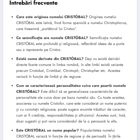
Întrebări frecvente
Care este originea numelui CRISTÓBAL?
Originea numelui
CRISTÓBAL este latină, fiind forma spaniolă a numelui Christophorus,
care înseamnă „purtătorul lui Cristos”.
Ce semnificație are numele CRISTÓBAL?
Semnificația numelui
CRISTÓBAL este profundă și religioasă, reflectând ideea de a purta
sau a reprezenta pe Cristos.
Există nume derivate din CRISTÓBAL?
Deși nu există derivări
directe foarte comune în limba română, în alte limbi există variante
precum Cristobal, Cristóbal, Christoph, Christopher etc. Acestea
variază în funcție de limbă și de regiune.
Cum se caracterizează personalitatea cuiva care poartă numele
CRISTÓBAL?
Este dificil să se generalizeze caracteristicile de
personalitate ale cuiva doar pe baza numelui său. Cu toate acestea,
asocierea cu numele Cristofor, care este considerat un nume puternic
și cu conotații religioase, poate sugera anumite trăsături de caracter,
cum ar fi credința, responsabilitatea și altruismul. Acestea sunt, însă,
doar sugestii și pot varia considerabil de la o persoană la alta.
Este CRISTÓBAL un nume popular?
Popularitatea numelui
CRISTÓBAL variază în funcție de regiune și de perioadă. În țările