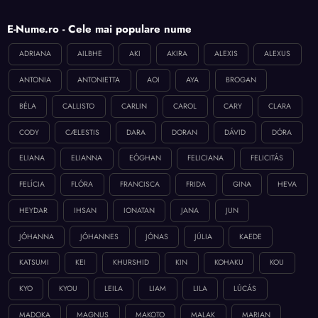
E-Nume.ro - Cele mai populare nume
ADRIANA
AILBHE
AKI
AKIRA
ALEXIS
ALEXUS
ANTONIA
ANTONIETTA
AOI
AYA
BROGAN
BÉLA
CALLISTO
CARLIN
CAROL
CARY
CLARA
CODY
CÆLESTIS
DARA
DORAN
DÁVID
DÓRA
ELIANA
ELIANNA
EÓGHAN
FELICIANA
FELICITÁS
FELÍCIA
FLÓRA
FRANCISCA
FRIDA
GINA
HEVA
HEYDAR
IHSAN
IONATAN
JANA
JUN
JÓHANNA
JÓHANNES
JÓNAS
JÚLIA
KAEDE
KATSUMI
KEI
KHURSHID
KIN
KOHAKU
KOU
KYO
KYOU
LEILA
LIAM
LILA
LÚCÁS
MADOKA
MAGNUS
MAKOTO
MALAK
MARIAN