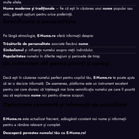
multe altele.
Nume moderne și tradiționale
– fie că ești în căutarea unui
nume
popular sau
unic, găsești opțiuni pentru orice preferință.
Semnificație și personalitate
Pe lângă etimologie,
E-Nume.ro
oferă informații despre:
Trăsăturile de personalitate
asociate fiecărui
nume
.
Simbolismul
și influența numelui asupra vieții individului.
Popularitatea
numelui în diferite regiuni și perioade de timp.
Un instrument util pentru părinți și curioși
Dacă ești în căutarea numelui perfect pentru copilul tău,
E-Nume.ro
te poate ajuta
să iei o decizie informată. De asemenea, platforma este un instrument excelent
pentru cei care doresc să înțeleagă mai bine semnificația numelui pe care îl poartă
sau să exploreze
nume
noi pentru diverse scopuri.
Optimizare constantă și informații de actualitate
E-Nume.ro
este actualizat frecvent, adăugând constant noi nume și informații
pentru a rămâne relevant și complet.
Descoperă povestea numelui tău cu
E-Nume.ro
!