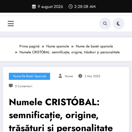
Sari
9 august 2026
2:28:09 AM
la
conținut
Prima pagină
Nume spaniole
Nume de baieti spaniole
Numele CRISTÓBAL: semnificație, origine, trăsături și personalitate
Nume De Baieti Spaniole
Nume
3 Mai 2025
0 Comentarii
Numele CRISTÓBAL:
semnificație, origine,
trăsături și personalitate