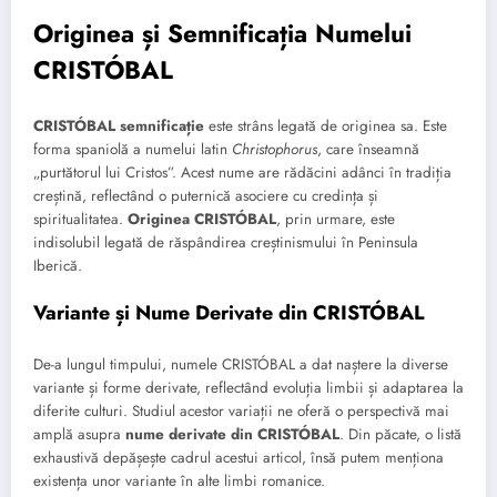
Originea și Semnificația Numelui
CRISTÓBAL
CRISTÓBAL semnificație
este strâns legată de originea sa. Este
forma spaniolă a numelui latin
Christophorus
, care înseamnă
„purtătorul lui Cristos”. Acest nume are rădăcini adânci în tradiția
creștină, reflectând o puternică asociere cu credința și
spiritualitatea.
Originea CRISTÓBAL
, prin urmare, este
indisolubil legată de răspândirea creștinismului în Peninsula
Iberică.
Variante și Nume Derivate din CRISTÓBAL
De-a lungul timpului, numele CRISTÓBAL a dat naștere la diverse
variante și forme derivate, reflectând evoluția limbii și adaptarea la
diferite culturi. Studiul acestor variații ne oferă o perspectivă mai
amplă asupra
nume derivate din CRISTÓBAL
. Din păcate, o listă
exhaustivă depășește cadrul acestui articol, însă putem menționa
existența unor variante în alte limbi romanice.