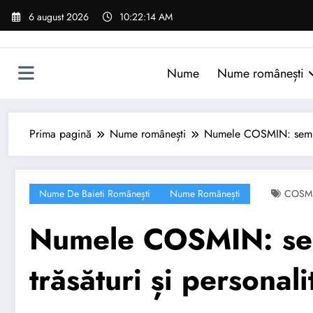
Sari
6 august 2026
10:22:15 AM
la
conținut
Nume
Nume românești
Prima pagină
Nume românești
Numele COSMIN: semnific
Nume De Baieti Românești
Nume Românești
COSM
Numele COSMIN: semn
trăsături și personali