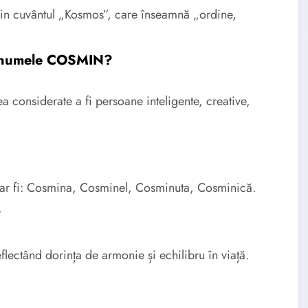
n cuvântul „Kosmos”, care înseamnă „ordine,
cu numele COSMIN?
considerate a fi persoane inteligente, creative,
ar fi: Cosmina, Cosminel, Cosminuta, Cosminică.
?
ectând dorința de armonie și echilibru în viață.