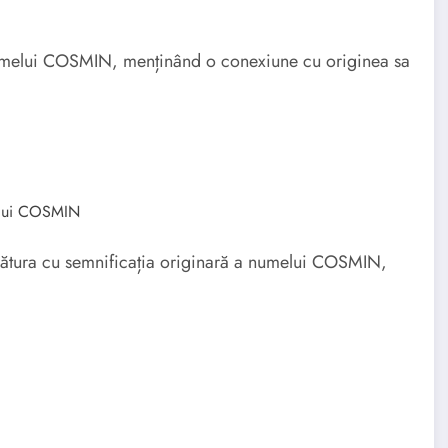
 numelui COSMIN, menținând o conexiune cu originea sa
melui COSMIN
egătura cu semnificația originară a numelui COSMIN,