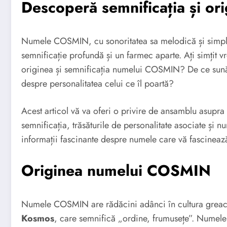
Descoperă semnificația și o
Numele COSMIN, cu sonoritatea sa melodică și simpli
semnificație profundă și un farmec aparte. Ați simțit v
originea și semnificația numelui COSMIN? De ce sună 
despre personalitatea celui ce îl poartă?
Acest articol vă va oferi o privire de ansamblu asup
semnificația, trăsăturile de personalitate asociate și n
informații fascinante despre numele care vă fascineaz
Originea numelui COSMIN
Numele COSMIN are rădăcini adânci în cultura grea
Kosmos
, care semnifică „ordine, frumusețe”. Numele