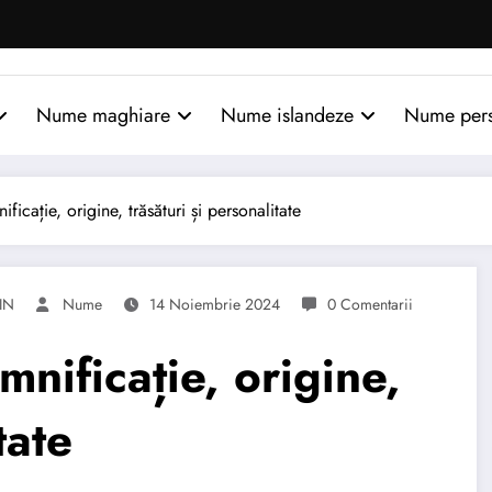
Nume maghiare
Nume islandeze
Nume per
ație, origine, trăsături și personalitate
IN
Nume
14 Noiembrie 2024
0 Comentarii
ificație, origine,
tate