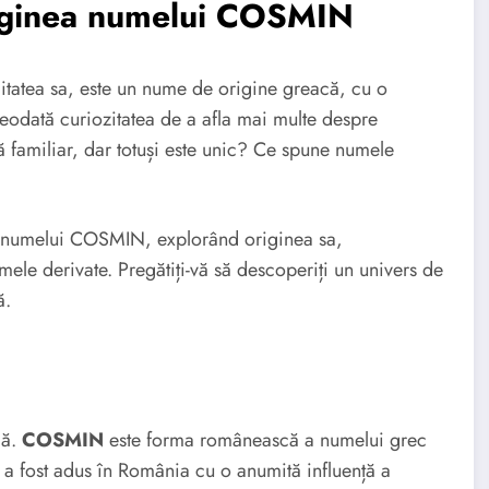
riginea numelui COSMIN
tatea sa, este un nume de origine greacă, cu o
reodată curiozitatea de a afla mai multe despre
familiar, dar totuși este unic? Ce spune numele
ra numelui COSMIN, explorând originea sa,
umele derivate. Pregătiți-vă să descoperiți un univers de
ă.
că.
COSMIN
este forma românească a numelui grec
 a fost adus în România cu o anumită influență a